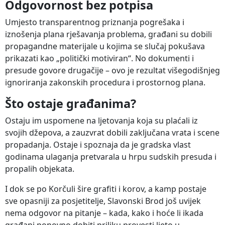
Odgovornost bez potpisa
Umjesto transparentnog priznanja pogrešaka i
iznošenja plana rješavanja problema, građani su dobili
propagandne materijale u kojima se slučaj pokušava
prikazati kao „politički motiviran“. No dokumenti i
presude govore drugačije – ovo je rezultat višegodišnjeg
ignoriranja zakonskih procedura i prostornog plana.
Što ostaje građanima?
Ostaju im uspomene na ljetovanja koja su plaćali iz
svojih džepova, a zauzvrat dobili zaključana vrata i scene
propadanja. Ostaje i spoznaja da je gradska vlast
godinama ulaganja pretvarala u hrpu sudskih presuda i
propalih objekata.
I dok se po Korčuli šire grafiti i korov, a kamp postaje
sve opasniji za posjetitelje, Slavonski Brod još uvijek
nema odgovor na pitanje – kada, kako i hoće li ikada
građani ponovno dobiti priliku provesti ljeto u