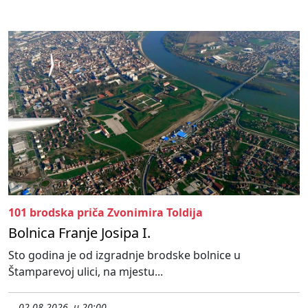
101 brodska priča Zvonimira Toldija
Bolnica Franje Josipa I.
Sto godina je od izgradnje brodske bolnice u
Štamparevoj ulici, na mjestu...
02.08.2026. u 20:00