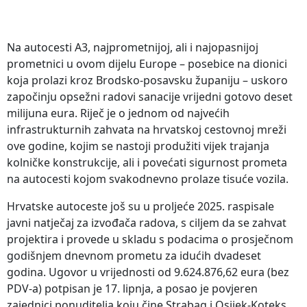
Na autocesti A3, najprometnijoj, ali i najopasnijoj
prometnici u ovom dijelu Europe – posebice na dionici
koja prolazi kroz Brodsko-posavsku županiju – uskoro
započinju opsežni radovi sanacije vrijedni gotovo deset
milijuna eura. Riječ je o jednom od najvećih
infrastrukturnih zahvata na hrvatskoj cestovnoj mreži
ove godine, kojim se nastoji produžiti vijek trajanja
kolničke konstrukcije, ali i povećati sigurnost prometa
na autocesti kojom svakodnevno prolaze tisuće vozila.
Hrvatske autoceste još su u proljeće 2025. raspisale
javni natječaj za izvođača radova, s ciljem da se zahvat
projektira i provede u skladu s podacima o prosječnom
godišnjem dnevnom prometu za idućih dvadeset
godina. Ugovor u vrijednosti od 9.624.876,62 eura (bez
PDV-a) potpisan je 17. lipnja, a posao je povjeren
zajednici ponuditelja koju čine Strabag i Osijek-Koteks.