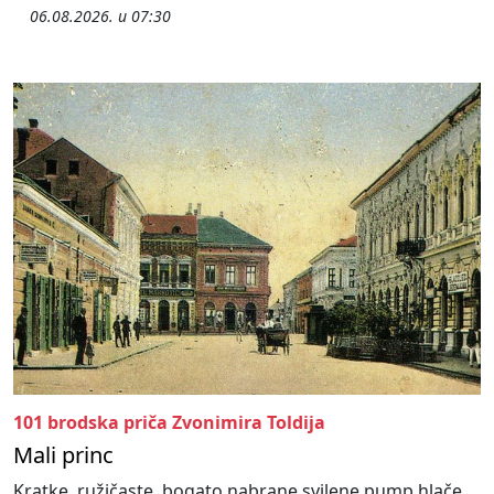
06.08.2026. u 07:30
101 brodska priča Zvonimira Toldija
Mali princ
Kratke, ružičaste, bogato nabrane svilene pump hlače,