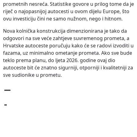
prometnih nesreća. Statistike govore u prilog tome da je
riječ o najopasnijoj autocesti u ovom dijelu Europe, što
ovu investiciju čini ne samo nužnom, nego i hitnom.
Nova kolnička konstrukcija dimenzionirana je tako da
odgovori na sve veće zahtjeve suvremenog prometa, a
Hrvatske autoceste poručuju kako će se radovi izvoditi u
fazama, uz minimalno ometanje prometa. Ako sve bude
teklo prema planu, do ljeta 2026. godine ovaj dio
autoceste bit će znatno sigurniji, otporniji i kvalitetniji za
sve sudionike u prometu.
Postavite
pitanje