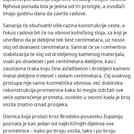
Njihova ponuda bila je jedna od tri pristigle, a izvođači
imaju godinu dana da završe radove.
Sanacija će obuhvatiti više razina konstrukcije ceste, a
fokus radova bit će na obnovi kolničkog sloja, za koji je
utvrđeno da je debljine tek šest centimetara, uz nosivi
sloj od dvanaest centimetara. Sanirat će se i cementna
stabilizacija te sloj od drobljenog kamenog materijala,
svaki po dvadeset i pet centimetara debljine, kao i
zaustavna traka koju čine asfaltbeton i drobljeni kameni
metal debljine trideset i sedam centimetara. Cilj ovakvog
pristupa nije samo kozmetička obnova, već dubinska
rekonstrukcija prometnice kako bi mogla izdržati sve
veće opterećenje prometa, osobito u sezoni kada je broj
vozila znatno iznad prosjeka.
Dionica koja prolazi kroz Brodsko-posavsku županiju
poznata je kao jedan od najkritičnijih dijelova ove
prometnice – kako po broju vozila, tako i po broju