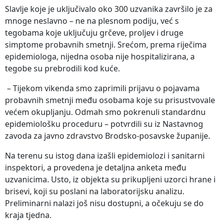
Slavlje koje je uključivalo oko 300 uzvanika završilo je za
mnoge neslavno – ne na plesnom podiju, već s
tegobama koje uključuju grčeve, proljev i druge
simptome probavnih smetnji. Srećom, prema riječima
epidemiologa, nijedna osoba nije hospitalizirana, a
tegobe su prebrodili kod kuće.
– Tijekom vikenda smo zaprimili prijavu o pojavama
probavnih smetnji među osobama koje su prisustvovale
većem okupljanju. Odmah smo pokrenuli standardnu
epidemiološku proceduru – potvrdili su iz Nastavnog
zavoda za javno zdravstvo Brodsko-posavske županije.
Na terenu su istog dana izašli epidemiolozi i sanitarni
inspektori, a provedena je detaljna anketa među
uzvanicima. Usto, iz objekta su prikupljeni uzorci hrane i
brisevi, koji su poslani na laboratorijsku analizu.
Preliminarni nalazi još nisu dostupni, a očekuju se do
kraja tjedna.