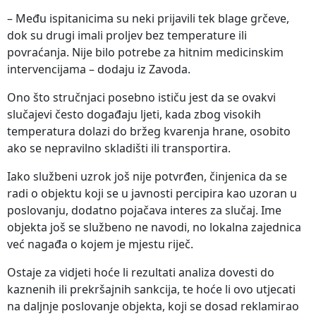
– Među ispitanicima su neki prijavili tek blage grčeve,
dok su drugi imali proljev bez temperature ili
povraćanja. Nije bilo potrebe za hitnim medicinskim
intervencijama – dodaju iz Zavoda.
Ono što stručnjaci posebno ističu jest da se ovakvi
slučajevi često događaju ljeti, kada zbog visokih
temperatura dolazi do bržeg kvarenja hrane, osobito
ako se nepravilno skladišti ili transportira.
Iako službeni uzrok još nije potvrđen, činjenica da se
radi o objektu koji se u javnosti percipira kao uzoran u
poslovanju, dodatno pojačava interes za slučaj. Ime
objekta još se službeno ne navodi, no lokalna zajednica
već nagađa o kojem je mjestu riječ.
Ostaje za vidjeti hoće li rezultati analiza dovesti do
kaznenih ili prekršajnih sankcija, te hoće li ovo utjecati
na daljnje poslovanje objekta, koji se dosad reklamirao