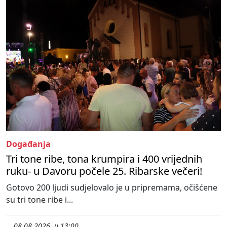
Događanja
Tri tone ribe, tona krumpira i 400 vrijednih
ruku- u Davoru počele 25. Ribarske večeri!
Gotovo 200 ljudi sudjelovalo je u pripremama, očišćene
su tri tone ribe i...
08.08.2026. u 13:00