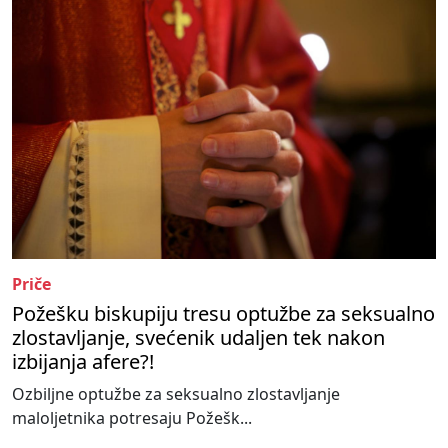
Priče
Požešku biskupiju tresu optužbe za seksualno
zlostavljanje, svećenik udaljen tek nakon
izbijanja afere?!
Ozbiljne optužbe za seksualno zlostavljanje
maloljetnika potresaju Požešk...