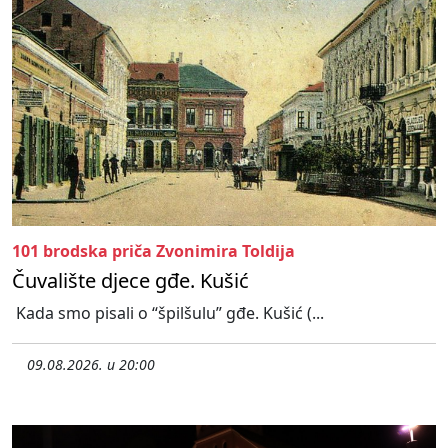
101 brodska priča Zvonimira Toldija
Čuvalište djece gđe. Kušić
Kada smo pisali o “špilšulu” gđe. Kušić (...
09.08.2026. u 20:00