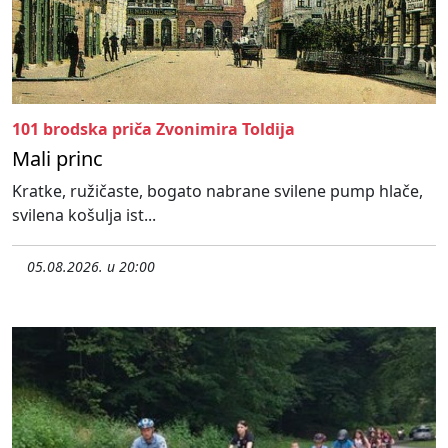
101 brodska priča Zvonimira Toldija
Mali princ
Kratke, ružičaste, bogato nabrane svilene pump hlače,
svilena košulja ist...
05.08.2026. u 20:00