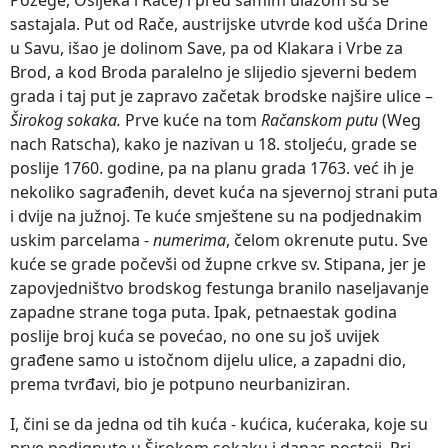
sastajala. Put od Rače, austrijske utvrde kod ušća Drine
u Savu, išao je dolinom Save, pa od Klakara i Vrbe za
Brod, a kod Broda paralelno je slijedio sjeverni bedem
grada i taj put je zapravo začetak brodske najšire ulice –
Širokog sokaka.
Prve kuće na tom
Račanskom putu
(Weg
nach Ratscha), kako je nazivan u 18. stoljeću, grade se
poslije 1760. godine, pa na planu grada 1763. već ih je
nekoliko sagrađenih, devet kuća na sjevernoj strani puta
i dvije na južnoj. Te kuće smještene su na podjednakim
uskim parcelama -
numerima
, čelom okrenute putu. Sve
kuće se grade počevši od župne crkve sv. Stipana, jer je
zapovjedništvo brodskog festunga branilo naseljavanje
zapadne strane toga puta. Ipak, petnaestak godina
poslije broj kuća se povećao, no one su još uvijek
građene samo u istočnom dijelu ulice, a zapadni dio,
prema tvrđavi, bio je potpuno neurbaniziran.
I, čini se da jedna od tih kuća - kućica, kućeraka, koje su
prve podignute u Širokom sokaku i danas postoji. Pri