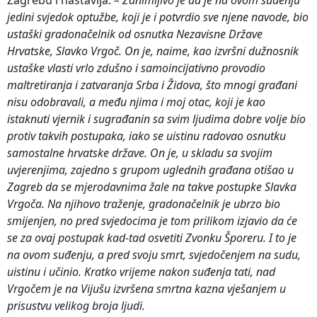
jedini svjedok optužbe, koji je i potvrdio sve njene navode, bio
ustaški gradonačelnik od osnutka Nezavisne Države
Hrvatske, Slavko Vrgoč. On je, naime, kao izvršni dužnosnik
ustaške vlasti vrlo zdušno i samoincijativno provodio
maltretiranja i zatvaranja Srba i Židova, što mnogi građani
nisu odobravali, a među njima i moj otac, koji je kao
istaknuti vjernik i sugrađanin sa svim ljudima dobre volje bio
protiv takvih postupaka, iako se uistinu radovao osnutku
samostalne hrvatske države. On je, u skladu sa svojim
uvjerenjima, zajedno s grupom uglednih građana otišao u
Zagreb da se mjerodavnima žale na takve
postupke Slavka
Vrgoča.
Na njihovo traženje, gradonačelnik je ubrzo bio
smijenjen, no pred svjedocima je tom prilikom izjavio da će
se za ovaj postupak kad-tad osvetiti Zvonku Šporeru. I to je
na ovom suđenju, a pred svoju smrt, svjedočenjem na sudu,
uistinu i učinio. Kratko vrijeme nakon suđenja tati, nad
Vrgočem je na Vijušu izvršena smrtna kazna vješanjem u
prisustvu velikog broja ljudi.