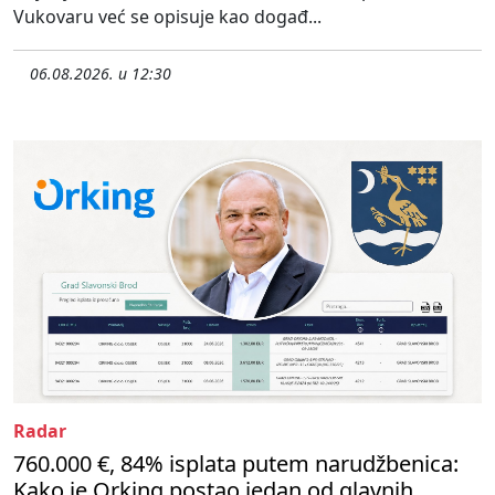
Vukovaru već se opisuje kao događ...
06.08.2026. u 12:30
Radar
760.000 €, 84% isplata putem narudžbenica:
Kako je Orking postao jedan od glavnih