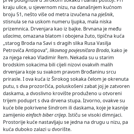
kraju ulice, u sjevernom nizu, na današnjem kućnom
broju 51, nešto više od metra izvučena na
pješnik
,
stisnula se na uskom numeru ljupka, mala niska
prizemnica. Drvenjara kao iz bajke. Brvnana je među
ušacima
, omazana blatom i obojena žuto, tipična kuća
„starog Broda na Savi s dragih slika Rusa Vasilja
Petroviča Antipova“,
likovnog povjesničara Broda
, kako je
za njega rekao Vladimir Rem. Nekada su u starim
brodskim sokacima bili cijeli nizovi ovakvih malih
drvenjara koje su svakom pravom Brođaninu srcu
prirasle. I ova kuća iz Širokog sokaka čelom je okrenuta
putu, s dva prozorčića, poluskošeni zabat joj je zatvoren
daskama, a dvoslivno krovište produženo u otvoreni
trijem poduprt s dva drvena stupa. Izvorno, ovakve su
kuće bile pokrivene šindrom ili daskama, koje je kasnije
zamijenio
einfach biber crijep
. Ističu se visoki dimnjaci.
Prostorije kuće nastavljaju se jedna na drugu u nizu, pa
kuća duboko zalazi u dvorište.