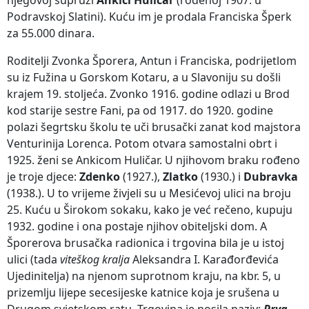
Podravskoj Slatini). Kuću im je prodala Franciska Šperk
za 55.000 dinara.
Roditelji Zvonka Šporera, Antun i Franciska, podrijetlom
su iz Fužina u Gorskom Kotaru, a u Slavoniju su došli
krajem 19. stoljeća. Zvonko 1916. godine odlazi u Brod
kod starije sestre Fani, pa od 1917. do 1920. godine
polazi šegrtsku školu te uči brusački zanat kod majstora
Venturinija Lorenca. Potom otvara samostalni obrt i
1925. ženi se Ankicom Huličar. U njihovom braku rođeno
je troje djece:
Zdenko
(1927.),
Zlatko
(1930.) i
Dubravka
(1938.). U to vrijeme živjeli su u Mesićevoj ulici na broju
25. Kuću u Širokom sokaku, kako je već rečeno, kupuju
1932. godine i ona postaje njihov obiteljski dom. A
Šporerova brusačka radionica i trgovina bila je u istoj
ulici (tada
viteškog kralja
Aleksandra I. Karađorđevića
Ujedinitelja) na njenom suprotnom kraju, na kbr. 5, u
prizemlju lijepe secesijeske katnice koja je srušena u
Drugom svjetskom ratu. Trgovina je nosila naziv:
Prva