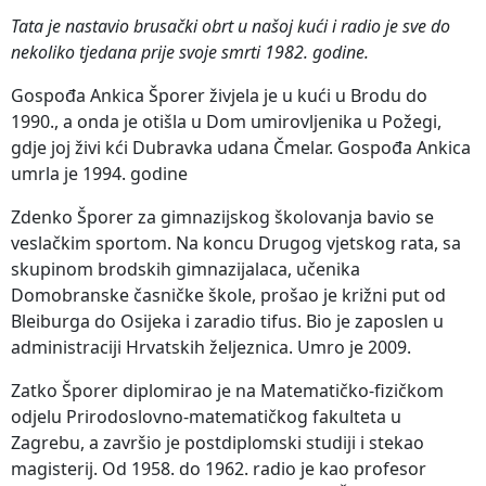
Tata je nastavio brusački obrt u našoj kući i radio je sve do
nekoliko tjedana prije svoje smrti 1982. godine.
Gospođa Ankica Šporer živjela je u kući u Brodu do
1990., a onda je otišla u Dom umirovljenika u Požegi,
gdje joj živi kći Dubravka udana Čmelar. Gospođa Ankica
umrla je 1994. godine
Zdenko Šporer za gimnazijskog školovanja bavio se
veslačkim sportom. Na koncu Drugog vjetskog rata, sa
skupinom brodskih gimnazijalaca, učenika
Domobranske časničke škole, prošao je križni put od
Bleiburga do Osijeka i zaradio tifus. Bio je zaposlen u
administraciji Hrvatskih željeznica. Umro je 2009.
Zatko Šporer diplomirao je na Matematičko-fizičkom
odjelu Prirodoslovno-matematičkog fakulteta u
Zagrebu, a završio je postdiplomski studiji i stekao
magisterij. Od 1958. do 1962. radio je kao profesor