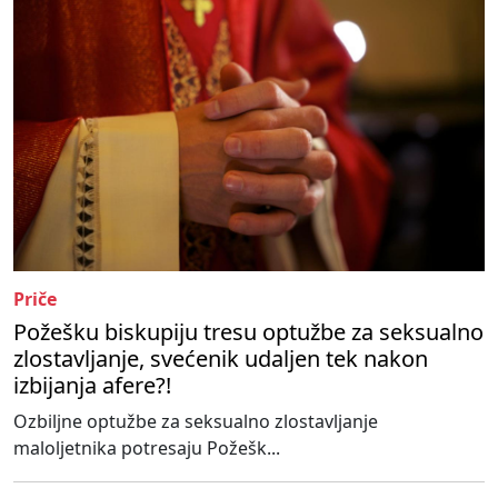
Priče
Požešku biskupiju tresu optužbe za seksualno
zlostavljanje, svećenik udaljen tek nakon
izbijanja afere?!
Ozbiljne optužbe za seksualno zlostavljanje
maloljetnika potresaju Požešk...