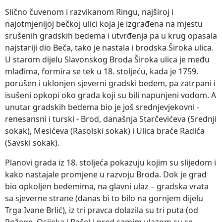
Slično čuvenom i razvikanom Ringu, najširoj i
najotmjenijoj bečkoj ulici koja je izgrađena na mjestu
srušenih gradskih bedema i utvrđenja pa u krug opasala
najstariji dio Beča, tako je nastala i brodska Široka ulica.
U starom dijelu Slavonskog Broda Široka ulica je među
mlađima, formira se tek u 18. stoljeću, kada je 1759.
porušen i uklonjen sjeverni gradski bedem, pa zatrpani i
isušeni opkopi oko grada koji su bili napunjeni vodom. A
unutar gradskih bedema bio je još srednjevjekovni -
renesansni i turski - Brod, današnja Starčevićeva (Srednji
sokak), Mesićeva (Rasolski sokak) i Ulica braće Radića
(Savski sokak).
Planovi grada iz 18. stoljeća pokazuju kojim su slijedom i
kako nastajale promjene u razvoju Broda. Dok je grad
bio opkoljen bedemima, na glavni ulaz – gradska vrata
sa sjeverne strane (danas bi to bilo na gornjem dijelu
Trga Ivane Brlić), iz tri pravca dolazila su tri puta (od
Požege, Osijeka i Rače) i pred samim ulazom su se