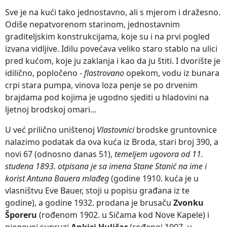
Sve je na kući tako jednostavno, ali s mjerom i dražesno.
Odiše nepatvorenom starinom, jednostavnim
graditeljskim konstrukcijama, koje su i na prvi pogled
izvana vidljive. Idilu povećava veliko staro stablo na ulici
pred kućom, koje ju zaklanja i kao da ju štiti. I dvorište je
idilično, popločeno -
flastrovano
opekom, vodu iz bunara
crpi stara pumpa, vinova loza penje se po drvenim
brajdama pod kojima je ugodno sjediti u hladovini na
ljetnoj brodskoj omari...
U već prilično uništenoj
Vlastovnici
brodske gruntovnice
nalazimo podatak da ova kuća iz Broda, stari broj 390, a
novi 67 (odnosno danas 51),
temeljem ugovora od 11.
studena 1893. otpisana je
sa imena Stane Stanić na ime i
korist Antuna
Bauera mlađeg
(godine 1910. kuća je u
vlasništvu Eve Bauer, stoji u popisu građana iz te
godine), a godine 1932. prodana je brusaču
Zvonku
Šporeru
(rođenom 1902. u Sičama kod Nove Kapele) i
njegovoj supruzi
Ankici Huličar
(rođenoj 1907. u