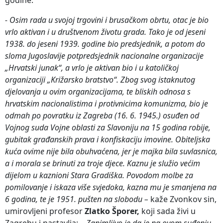
- Osim rada u svojoj trgovini i brusačkom obrtu, otac je bio
vrlo aktivan i u društvenom životu grada. Tako je od jeseni
1938. do jeseni 1939. godine bio predsjednik, a potom do
sloma Jugoslavije potpredsjednik nacionalne organizacije
„Hrvatski junak“, a vrlo je aktivan bio i u katoličkoj
organizaciji „Križarsko bratstvo“. Zbog svog istaknutog
djelovanja u ovim organizacijama, te bliskih odnosa s
hrvatskim nacionalistima i protivnicima komunizma, bio je
odmah po povratku iz Zagreba (16. 6. 1945.) osuđen od
Vojnog suda Vojne oblasti za Slavoniju na 15 godina robije,
gubitak građanskih prava i konfiskaciju imovine. Obiteljska
kuća ovime nije bila obuhvaćena, jer je majka bila suvlasnica,
a i morala se brinuti za troje djece. Kaznu je služio većim
dijelom u kaznioni Stara Gradiška. Povodom molbe za
pomilovanje i iskaza više svjedoka, kazna mu je smanjena na
6 godina, te je 1951. pušten na slobodu –
kaže Zvonkov sin,
umirovljeni profesor
Zlatko Šporer,
koji sada živi u
Zagrebu i nastavlja:
– Zanimljivo je da je na ovom suđenju