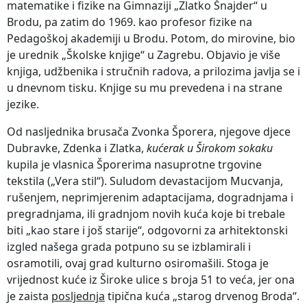
matematike i fizike na Gimnaziji „Zlatko Šnajder“ u
Brodu, pa zatim do 1969. kao profesor fizike na
Pedagoškoj akademiji u Brodu. Potom, do mirovine, bio
je urednik „Školske knjige“ u Zagrebu. Objavio je više
knjiga, udžbenika i stručnih radova, a prilozima javlja se i
u dnevnom tisku. Knjige su mu prevedena i na strane
jezike.
Od nasljednika brusača Zvonka Šporera, njegove djece
Dubravke, Zdenka i Zlatka,
kućerak u Širokom sokaku
kupila je vlasnica Šporerima nasuprotne trgovine
tekstila („Vera stil“). Suludom devastacijom Mucvanja,
rušenjem, neprimjerenim adaptacijama, dogradnjama i
pregradnjama, ili gradnjom novih kuća koje bi trebale
biti „kao stare i još starije“, odgovorni za arhitektonski
izgled našega grada potpuno su se izblamirali i
osramotili, ovaj grad kulturno osiromašili. Stoga je
vrijednost kuće iz Široke ulice s broja 51 to veća, jer ona
je zaista
posljednja
tipična kuća „starog drvenog Broda“.