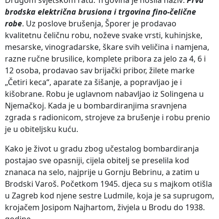
brodska električna brusiona i trgovina fino-čelične
robe
. Uz poslove brušenja, Šporer je prodavao
kvalitetnu čeličnu robu, noževe svake vrsti, kuhinjske,
mesarske, vinogradarske, škare svih veličina i namjena,
razne ručne brusilice, komplete pribora za jelo za 4, 6 i
12 osoba, prodavao sav brijački pribor, žilete marke
„Četiri keca“, aparate za šišanje, a popravljao je i
kišobrane. Robu je uglavnom nabavljao iz Solingena u
Njemačkoj. Kada je u bombardiranjima sravnjena
zgrada s radionicom, strojeve za brušenje i robu prenio
je u obiteljsku kuću.
Kako je život u gradu zbog učestalog bombardiranja
postajao sve opasniji, cijela obitelj se preselila kod
znanaca na selo, najprije u Gornju Bebrinu, a zatim u
Brodski Varoš. Početkom 1945. djeca su s majkom otišla
u Zagreb kod njene sestre Ludmile, koja je sa suprugom,
krojačem Josipom Najhartom, živjela u Brodu do 1938.
godine.