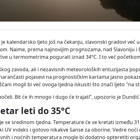
je kalendarsko ljeto još na čekanju, slavonski gradovi već u
nom
. Naime, prema najnovijim prognozama, nad Slavoniju i B
e žive u termometrima pogurati iznad 34°C. I to već početkom
g zavoda, ali i nezavisnih meteoroloških entuzijasta pop
narančasti pojasevi na prognostičkim kartama jasno pokaz
ani mogli bi već ovoga tjedna iskusiti što znači ljeto "na s
počeli. Bit će ih mnogo i dugo će trajati”, upozorio je Dundić
tar leti do 35°C
se sredinom tjedna. Temperature će se kretati između 31 i
oki UV indeks i gotovo nikakve šanse za oborine. Vedre noći
evnih i noćnih temperatura mogle bi dodatno opteretiti org