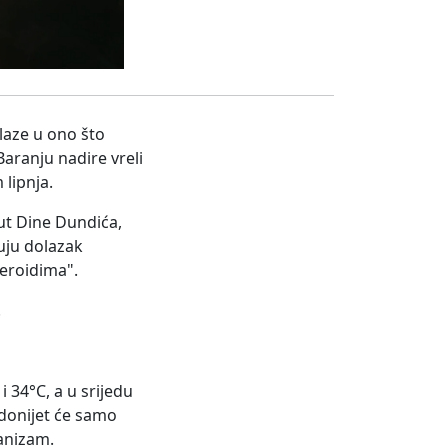
laze u ono što
aranju nadire vreli
 lipnja.
ut Dine Dundića,
uju dolazak
teroidima".
.
 34°C, a u srijedu
 donijet će samo
anizam.