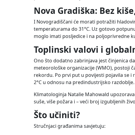
Nova Gradiška: Bez kiše
I Novogradiščani će morati potražiti hladovi
temperaturama do 31°C. Uz gotovo potpunu o
moglo imati posljedice i na poljoprivredne k
Toplinski valovi i glob
Ono što dodatno zabrinjava jest činjenica da
meteorološke organizacije (WMO), postoji 
rekordu. Po prvi put u povijesti pojavila se
2°C u odnosu na predindustrijsko razdoblje.
Klimatologinja Natalie Mahowald upozorava: 
suše, više požara i – veći broj izgubljenih živo
Što učiniti?
Stručnjaci građanima savjetuju: