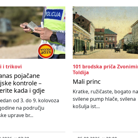
i i trikovi
101 brodska priča Zvonimi
Toldija
anas pojačane
Mali princ
ijske kontrole –
erite kada i gdje
Kratke, ružičaste, bogato n
svilene pump hlače, svilena
 tjedan od 3. do 9. kolovoza
košulja ist...
godine na području
ske uprave br...