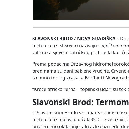
SLAVONSKI BROD / NOVA GRADIŠKA –
Dok 
meteorolozi slikovito nazivaju –
afričkom rer
val zraka sjevernoafričkog podrijetla koji ć
Prema podacima Državnog hidrometeorološko
pred nama su dani paklene vrućine. Crveno-
iznimno toplog zraka, a Brođani i Novogradišč
“Kreće afrička rerna – toplinski udari su tek 
Slavonski Brod: Termome
U Slavonskom Brodu vrhunac vrućine očekuje 
meteorolozi najavljuju čak 35°C – sve uz vis
privremeno olakšanje, ali razlike između dn