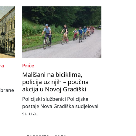
ra
Priče
Mališani na biciklima,
policija uz njih – poučna
akcija u Novoj Gradiški
abrane
Policijski službenici Policijske
postaje Nova Gradiška sudjelovali
su u a...