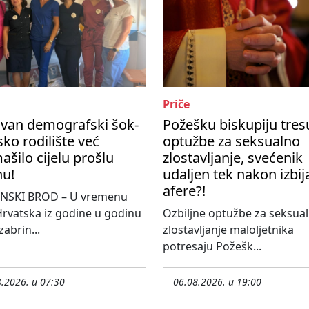
Priče
ivan demografski šok-
Požešku biskupiju tres
ko rodilište već
optužbe za seksualno
šilo cijelu prošlu
zlostavljanje, svećenik
nu!
udaljen tek nakon izbij
afere?!
NSKI BROD – U vremenu
rvatska iz godine u godinu
Ozbiljne optužbe za seksua
 zabrin...
zlostavljanje maloljetnika
potresaju Požešk...
.2026. u 07:30
06.08.2026. u 19:00