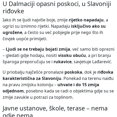
U Dalmaciji opasni poskoci, u Slavoniji
riđovke
Iako ih se ljudi najviše boje, zmije
rijetko napadaju
, a
ugrizi su iznimno rijetki. Napadaju
isključivo ako su
ugrožene
, a često su već pobjegle prije nego što ih
čovjek uopće primijeti.
–
Ljudi se ne trebaju bojati zmija
, već samo biti oprezni
– gledati gdje hodaju, nositi
visoku obuću
, a pri branju
šparoga preporučuju se i
rukavice
, savjetuje Lađarević.
U priobalju najčešće pronalaze
poskoka
, dok je
riđovka
karakteristična za Slavoniju
. Ponekad na terenu naiđu
na pravu zmijsku koloniju –
uhvate i do 15 zmija
odjednom
, posebno kada se radi o objektima gdje su se
zmije zavukle u potrazi za toplinom.
Javne ustanove, škole, terase – nema
gdje nema