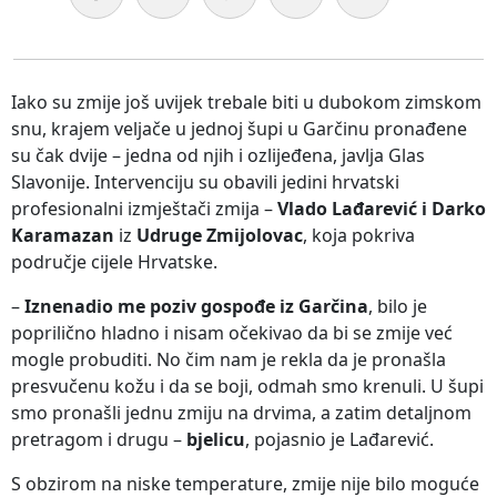
Iako su zmije još uvijek trebale biti u dubokom zimskom
snu, krajem veljače u jednoj šupi u Garčinu pronađene
su čak dvije – jedna od njih i ozlijeđena, javlja Glas
Slavonije. Intervenciju su obavili jedini hrvatski
profesionalni izmještači zmija –
Vlado Lađarević i Darko
Karamazan
iz
Udruge Zmijolovac
, koja pokriva
područje cijele Hrvatske.
–
Iznenadio me poziv gospođe iz Garčina
, bilo je
poprilično hladno i nisam očekivao da bi se zmije već
mogle probuditi. No čim nam je rekla da je pronašla
presvučenu kožu i da se boji, odmah smo krenuli. U šupi
smo pronašli jednu zmiju na drvima, a zatim detaljnom
pretragom i drugu –
bjelicu
, pojasnio je Lađarević.
S obzirom na niske temperature, zmije nije bilo moguće