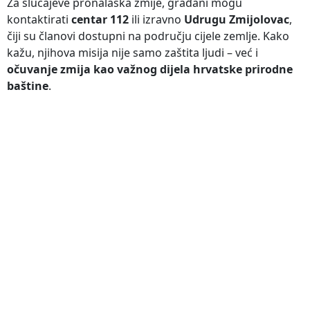
Za slučajeve pronalaska zmije, građani mogu
kontaktirati
centar 112
ili izravno
Udrugu Zmijolovac
,
čiji su članovi dostupni na području cijele zemlje. Kako
kažu, njihova misija nije samo zaštita ljudi – već i
očuvanje zmija kao važnog dijela hrvatske prirodne
baštine
.