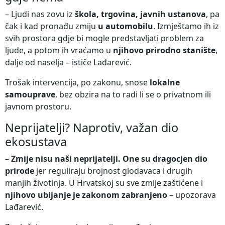
– Ljudi nas zovu iz
škola, trgovina, javnih ustanova
, pa
čak i kad pronađu zmiju
u automobilu
. Izmještamo ih iz
svih prostora gdje bi mogle predstavljati problem za
ljude, a potom ih vraćamo u
njihovo prirodno stanište
,
dalje od naselja – ističe Lađarević.
Trošak intervencija, po zakonu, snose
lokalne
samouprave
, bez obzira na to radi li se o privatnom ili
javnom prostoru.
Neprijatelji? Naprotiv, važan dio
ekosustava
–
Zmije nisu naši neprijatelji. One su dragocjen dio
prirode
jer reguliraju brojnost glodavaca i drugih
manjih životinja. U Hrvatskoj su sve zmije zaštićene i
njihovo ubijanje je zakonom zabranjeno
– upozorava
Lađarević.