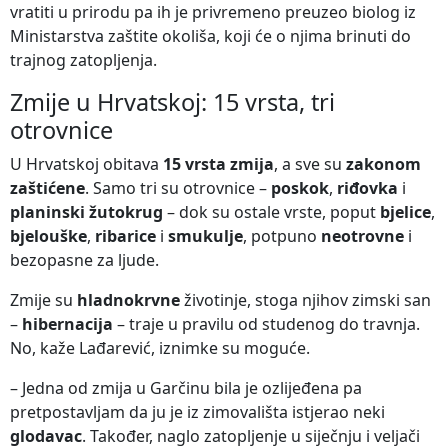
vratiti u prirodu pa ih je privremeno preuzeo biolog iz
Ministarstva zaštite okoliša, koji će o njima brinuti do
trajnog zatopljenja.
Zmije u Hrvatskoj: 15 vrsta, tri
otrovnice
U Hrvatskoj obitava
15 vrsta zmija
, a sve su
zakonom
zaštićene
. Samo tri su otrovnice –
poskok
,
riđovka
i
planinski žutokrug
– dok su ostale vrste, poput
bjelice
,
bjelouške
,
ribarice
i
smukulje
, potpuno
neotrovne
i
bezopasne za ljude.
Zmije su
hladnokrvne
životinje, stoga njihov zimski san
–
hibernacija
– traje u pravilu od studenog do travnja.
No, kaže Lađarević, iznimke su moguće.
– Jedna od zmija u Garčinu bila je ozlijeđena pa
pretpostavljam da ju je iz zimovališta istjerao neki
glodavac
. Također, naglo zatopljenje u siječnju i veljači