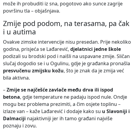
može ih probuditi iz sna, pogotovo ako sunce zagrije
površinu tla – objašnjava.
Zmije pod podom, na terasama, pa čak
i u autima
Ovakve zimske intervencije nisu presedan. Prije nekoliko
godina, prisjeća se Lađarević,
djelatnici jedne škole
podizali su brodski pod i naišli na uspavane zmije. Sličan
slučaj dogodio se i u Ogulinu, gdje je građanka pronašla
presvučenu zmijsku kožu
, što je znak da je zmija već
bila aktivna.
–
Zmije se najčešće zavlače među drva ili ispod
betona
, gdje temperature ne padaju ispod nule. Ondje
mogu bez problema prezimiti, a čim osjete toplinu –
izlaze van – kaže Lađarević i dodaje kako su
u Slavoniji i
Dalmaciji
najaktivniji jer ih tamo građani najviše
poznaju i zovu.