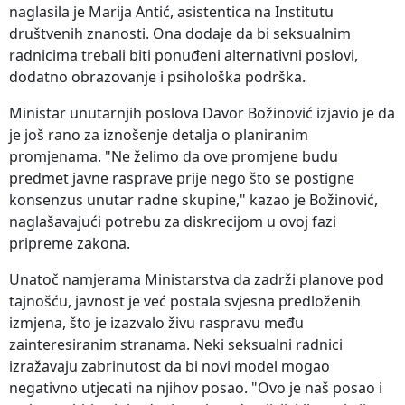
naglasila je Marija Antić, asistentica na Institutu
društvenih znanosti. Ona dodaje da bi seksualnim
radnicima trebali biti ponuđeni alternativni poslovi,
dodatno obrazovanje i psihološka podrška.
Ministar unutarnjih poslova Davor Božinović izjavio je da
je još rano za iznošenje detalja o planiranim
promjenama. "Ne želimo da ove promjene budu
predmet javne rasprave prije nego što se postigne
konsenzus unutar radne skupine," kazao je Božinović,
naglašavajući potrebu za diskrecijom u ovoj fazi
pripreme zakona.
Unatoč namjerama Ministarstva da zadrži planove pod
tajnošću, javnost je već postala svjesna predloženih
izmjena, što je izazvalo živu raspravu među
zainteresiranim stranama. Neki seksualni radnici
izražavaju zabrinutost da bi novi model mogao
negativno utjecati na njihov posao. "Ovo je naš posao i