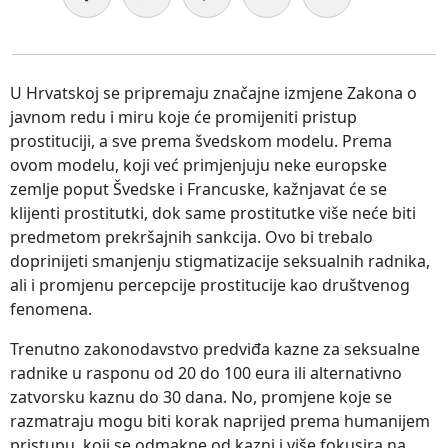
U Hrvatskoj se pripremaju značajne izmjene Zakona o
javnom redu i miru koje će promijeniti pristup
prostituciji, a sve prema švedskom modelu. Prema
ovom modelu, koji već primjenjuju neke europske
zemlje poput Švedske i Francuske, kažnjavat će se
klijenti prostitutki, dok same prostitutke više neće biti
predmetom prekršajnih sankcija. Ovo bi trebalo
doprinijeti smanjenju stigmatizacije seksualnih radnika,
ali i promjenu percepcije prostitucije kao društvenog
fenomena.
Trenutno zakonodavstvo predviđa kazne za seksualne
radnike u rasponu od 20 do 100 eura ili alternativno
zatvorsku kaznu do 30 dana. No, promjene koje se
razmatraju mogu biti korak naprijed prema humanijem
pristupu, koji se odmakne od kazni i više fokusira na