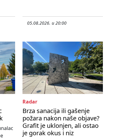
05.08.2026. u 20:00
Radar
c
Brza sanacija ili gašenje
ik
požara nakon naše objave?
Grafit je uklonjen, ali ostao
unalac
je gorak okus i niz
ke