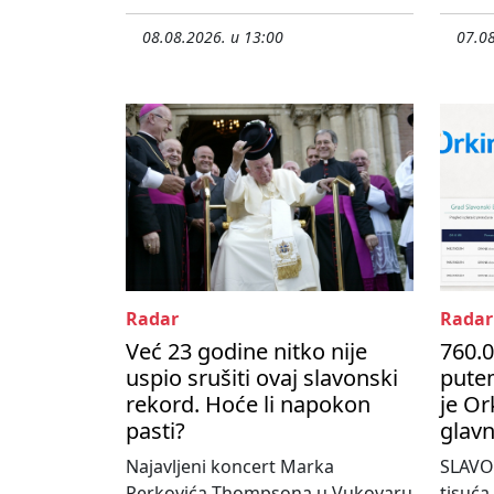
08.08.2026. u 13:00
07.08
Radar
Radar
Već 23 godine nitko nije
760.0
uspio srušiti ovaj slavonski
pute
rekord. Hoće li napokon
je Or
pasti?
glavn
Najavljeni koncert Marka
SLAVO
Perkovića Thompsona u Vukovaru
tisuća