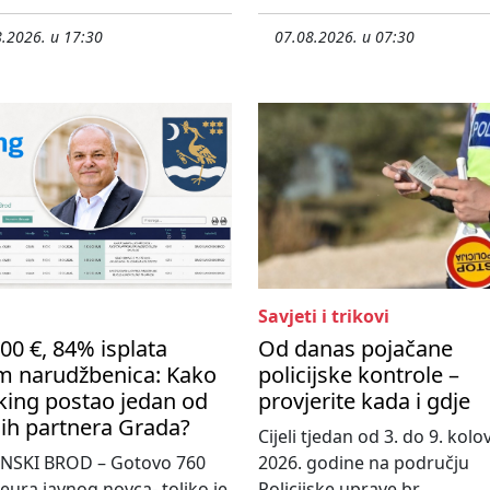
.2026. u 17:30
07.08.2026. u 07:30
Savjeti i trikovi
00 €, 84% isplata
Od danas pojačane
m narudžbenica: Kako
policijske kontrole –
king postao jedan od
provjerite kada i gdje
ih partnera Grada?
Cijeli tjedan od 3. do 9. kol
NSKI BROD – Gotovo 760
2026. godine na području
 eura javnog novca- toliko je,
Policijske uprave br...