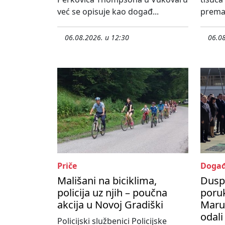
već se opisuje kao događ...
prema 
06.08.2026. u 12:30
06.08
Priče
Događ
Mališani na biciklima,
Dusp
policija uz njih – poučna
poru
akcija u Novoj Gradiški
Maruš
odali
Policijski službenici Policijske