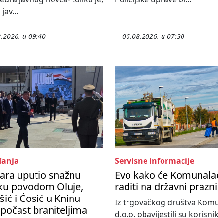
jav...
.2026. u 09:40
06.08.2026. u 07:30
anja
Servisne informacije
ara uputio snažnu
Evo kako će Komunala
ku povodom Oluje,
raditi na državni prazn
ić i Ćosić u Kninu
Iz trgovačkog društva Kom
 počast braniteljima
d.o.o. obavijestili su korisni