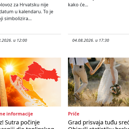
olovoz za Hrvatsku nije
kako će...
atum u kalendaru. To je
i simbolizira...
.2026. u 12:00
04.08.2026. u 17:30
ne informacije
Priče
! Sutra počinje
Grad prisvaja tuđu sre