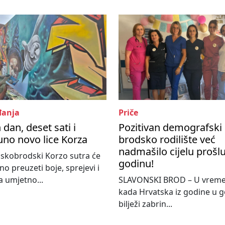
anja
Priče
 dan, deset sati i
Pozitivan demografski 
no novo lice Korza
brodsko rodilište već
nadmašilo cijelu prošl
skobrodski Korzo sutra će
godinu!
o preuzeti boje, sprejevi i
 umjetno...
SLAVONSKI BROD – U vrem
kada Hrvatska iz godine u 
bilježi zabrin...