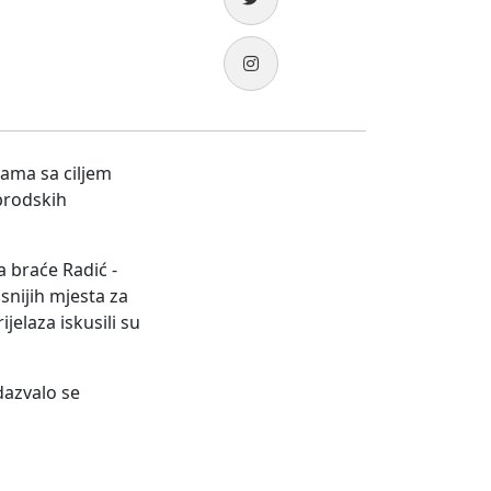
tama sa ciljem
 brodskih
a braće Radić -
snijih mjesta za
jelaza iskusili su
dazvalo se