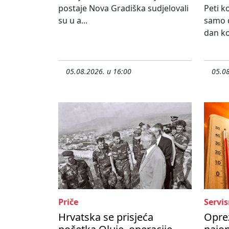
postaje Nova Gradiška sudjelovali
Peti k
su u a...
samo d
dan koj
05.08.2026. u 16:00
05.08
Priče
Servis
Hrvatska se prisjeća
Oprez