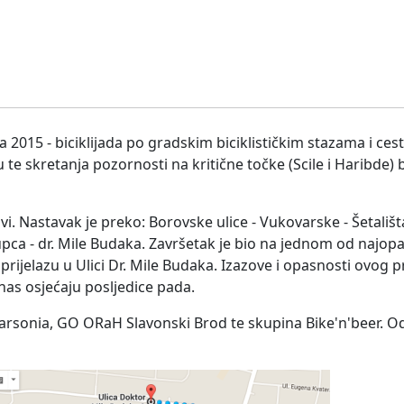
2015 - biciklijada po gradskim biciklističkim stazama i ces
 te skretanja pozornosti na kritične točke (Scile i Haribde)
vi. Nastavak je preko: Borovske ulice - Vukovarske - Šetališt
upca - dr. Mile Budaka. Završetak je bio na jednom od najopa
ijelazu u Ulici Dr. Mile Budaka. Izazove i opasnosti ovog pri
nas osjećaju posljedice pada.
b Marsonia, GO ORaH Slavonski Brod te skupina Bike'n'beer. O