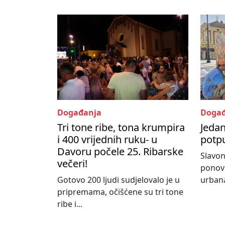
Događanja
Događ
Tri tone ribe, tona krumpira
Jedan
i 400 vrijednih ruku- u
potpu
Davoru počele 25. Ribarske
Slavon
večeri!
ponovn
Gotovo 200 ljudi sudjelovalo je u
urbana
pripremama, očišćene su tri tone
ribe i...