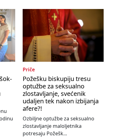
Priče
šok-
Požešku biskupiju tresu
optužbe za seksualno
u
zlostavljanje, svećenik
udaljen tek nakon izbijanja
afere?!
enu
godinu
Ozbiljne optužbe za seksualno
zlostavljanje maloljetnika
potresaju Požešk...