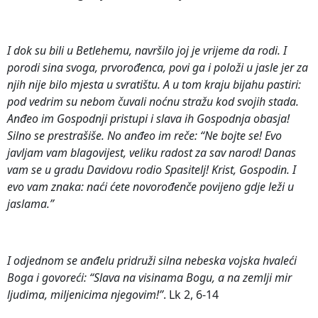
I dok su bili u Betlehemu, navršilo joj je vrijeme da rodi. I
porodi sina svoga, prvorođenca, povi ga i položi u jasle jer za
njih nije bilo mjesta u svratištu. A u tom kraju bijahu pastiri:
pod vedrim su nebom čuvali noćnu stražu kod svojih stada.
Anđeo im Gospodnji pristupi i slava ih Gospodnja obasja!
Silno se prestrašiše. No anđeo im reče: “Ne bojte se! Evo
javljam vam blagovijest, veliku radost za sav narod! Danas
vam se u gradu Davidovu rodio Spasitelj! Krist, Gospodin. I
evo vam znaka: naći ćete novorođenče povijeno gdje leži u
jaslama.”
I odjednom se anđelu pridruži silna nebeska vojska hvaleći
Boga i govoreći: “Slava na visinama Bogu, a na zemlji mir
ljudima, miljenicima njegovim!”
. Lk 2, 6-14