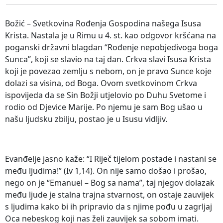
Božić – Svetkovina Rođenja Gospodina našega Isusa
Krista. Nastala je u Rimu u 4. st. kao odgovor kršćana na
poganski državni blagdan “Rođenje nepobjedivoga boga
Sunca”, koji se slavio na taj dan. Crkva slavi Isusa Krista
koji je povezao zemlju s nebom, on je pravo Sunce koje
dolazi sa visina, od Boga. Ovom svetkovinom Crkva
ispovijeda da se Sin Božji utjelovio po Duhu Svetome i
rodio od Djevice Marije. Po njemu je sam Bog ušao u
našu ljudsku zbilju, postao je u Isusu vidljiv.
Evanđelje jasno kaže: “I Riječ tijelom postade i nastani se
među ljudima!” (Iv 1,14). On nije samo došao i prošao,
nego on je “Emanuel – Bog sa nama”, taj njegov dolazak
među ljude je stalna trajna stvarnost, on ostaje zauvijek
s ljudima kako bi ih pripravio da s njime pođu u zagrljaj
Oca nebeskog koji nas želi zauvijek sa sobom imati.