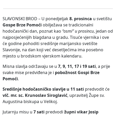
SLAVONSKI BROD – U ponedjeljak
8. prosinca
u svetištu
Gospe Brze Pomoći
obilježava se tradicionalni
hodočasnički dan, poznat kao
“osmi” u prosincu
, jedan od
najposjećenijih blagdana u gradu. Tisuće vjernika i ove
će godine pohoditi središnje marijansko svetište
Slavonije, na dan koji već desetljećima ima posebno
mjesto u brodskom vjerskom kalendaru.
Misna slavlja održavaju se u
7, 9, 11, 17 i 19 sati
, a prije
svake mise predviđena je i
pobožnost Gospi Brze
Pomoći
.
Središnje hodočasničko slavlje u 11 sati
predvodit će
vlč. mr. sc. Krunoslav Siroglavić
, upravitelj Župe sv.
Augustina biskupa u Velikoj.
Jutarnju misu u
7 sati
predvodi
župni vikar Josip