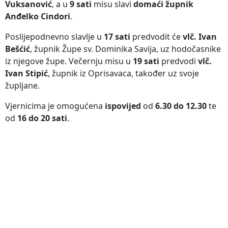
Vuksanović
, a u
9 sati
misu slavi
domaći župnik
Anđelko Cindori
.
Poslijepodnevno slavlje u
17 sati
predvodit će
vlč. Ivan
Bešćić
, župnik Župe sv. Dominika Savija, uz hodočasnike
iz njegove župe. Večernju misu u
19 sati
predvodi
vlč.
Ivan Stipić
, župnik iz Oprisavaca, također uz svoje
župljane.
Vjernicima je omogućena
ispovijed
od
6.30 do 12.30
te
od
16 do 20 sati
.