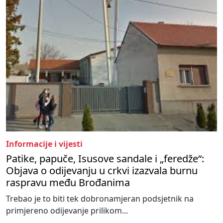
Informacije i vijesti
Patike, papuče, Isusove sandale i „feredže“:
Objava o odijevanju u crkvi izazvala burnu
raspravu među Brođanima
Trebao je to biti tek dobronamjeran podsjetnik na
primjereno odijevanje prilikom...