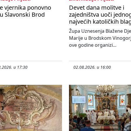
e vjernika ponovno
Devet dana molitve i
 u Slavonski Brod
zajedništva uoči jedno
najvećih katoličkih bl
Župa Uznesenja Blažene Dje
Marije u Brodskom Vinogorj
ove godine organizi...
.2026. u 17:30
02.08.2026. u 16:00