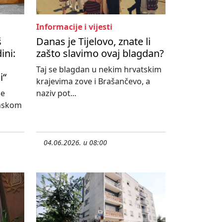
Informacije i vijesti
š
Danas je Tijelovo, znate li
ini:
zašto slavimo ovaj blagdan?
Taj se blagdan u nekim hrvatskim
i“
krajevima zove i Brašančevo, a
ne
naziv pot...
onskom
04.06.2026. u 08:00