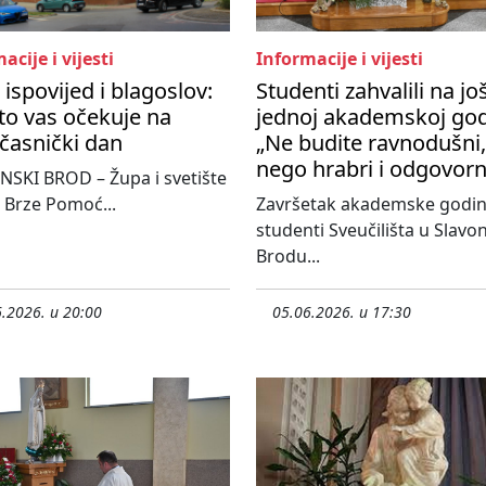
acije i vijesti
Informacije i vijesti
 ispovijed i blagoslov:
Studenti zahvalili na jo
to vas očekuje na
jednoj akademskoj god
časnički dan
„Ne budite ravnodušni,
nego hrabri i odgovorn
SKI BROD – Župa i svetište
 Brze Pomoć...
Završetak akademske godi
studenti Sveučilišta u Slav
Brodu...
.2026. u 20:00
05.06.2026. u 17:30