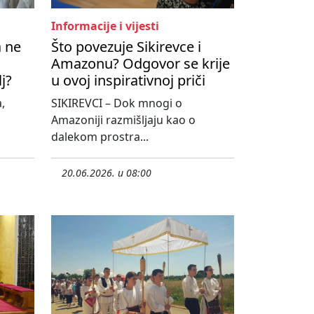
Informacije i vijesti
a ne
Što povezuje Sikirevce i
Amazonu? Odgovor se krije
lj?
u ovoj inspirativnoj priči
,
SIKIREVCI – Dok mnogi o
Amazoniji razmišljaju kao o
dalekom prostra...
20.06.2026. u 08:00