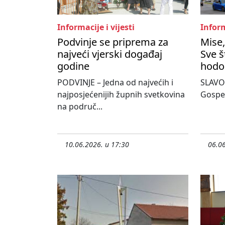
Informacije i vijesti
Inform
Podvinje se priprema za
Mise,
najveći vjerski događaj
Sve š
godine
hodo
PODVINJE – Jedna od najvećih i
SLAVON
najposjećenijih župnih svetkovina
Gospe
na područ...
10.06.2026. u 17:30
06.06