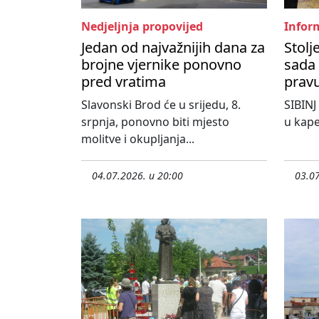
Nedjeljnja propovijed
Inform
Jedan od najvažnijih dana za
Stolj
brojne vjernike ponovno
sada 
pred vratima
pravu
Slavonski Brod će u srijedu, 8.
SIBINJ
srpnja, ponovno biti mjesto
u kape
molitve i okupljanja...
04.07.2026. u 20:00
03.07