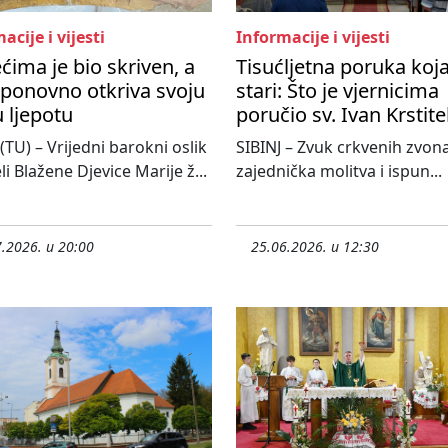
acije i vijesti
Informacije i vijesti
ećima je bio skriven, a
Tisućljetna poruka koj
ponovno otkriva svoju
stari: Što je vjernicima
 ljepotu
poručio sv. Ivan Krstite
 (TU) – Vrijedni barokni oslik
SIBINJ – Zvuk crkvenih zvona
li Blažene Djevice Marije ž...
zajednička molitva i ispun...
.2026. u 20:00
25.06.2026. u 12:30