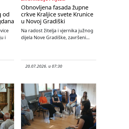
Obnovljena fasada župne
g od
crkve Kraljice svete Krunice
agdana
u Novoj Gradiški
vice
Na radost žitelja i vjernika južnog
u i
dijela Nove Gradiške, završeni...
20.07.2026. u 07:30