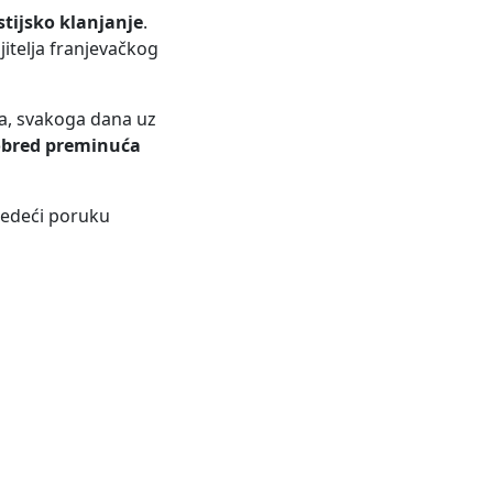
tijsko klanjanje
.
jitelja franjevačkog
ada, svakoga dana uz
obred preminuća
ijedeći poruku