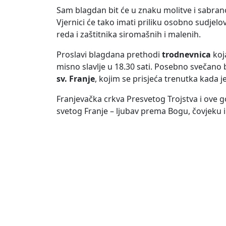
Sam blagdan bit će u znaku molitve i sabranost
Vjernici će tako imati priliku osobno sudjelo
reda i zaštitnika siromašnih i malenih.
Proslavi blagdana prethodi
trodnevnica
koja
misno slavlje u 18.30 sati. Posebno svečano 
sv. Franje
, kojim se prisjeća trenutka kada j
Franjevačka crkva Presvetog Trojstva i ove go
svetog Franje – ljubav prema Bogu, čovjeku i 