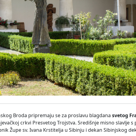
vonskog Broda pripremaju se za proslavu blagdana
svetog Fr
ranjevačkoj crkvi Presvetog Trojstva. Središnje misno slavlje 
pnik Župe sv. Ivana Krstitelja u Sibinju i dekan Sibinjskog de