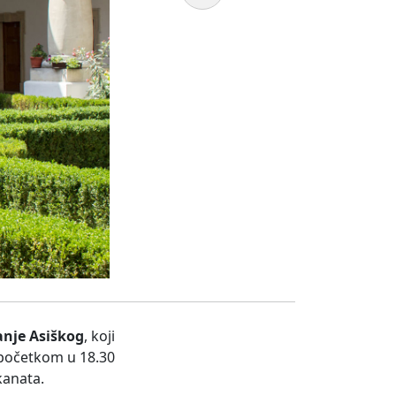
anje Asiškog
, koji
s početkom u 18.30
kanata.