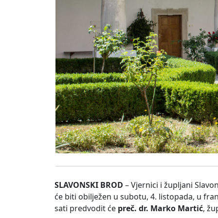
SLAVONSKI BROD
– Vjernici i župljani Sla
će biti obilježen u subotu, 4. listopada, u f
sati predvodit će
preč. dr. Marko Martić
, žu