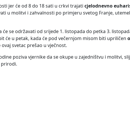
i jer će od 8 do 18 sati u crkvi trajati
cjelodnevno euharis
vati u molitvi i zahvalnosti po primjeru svetog Franje, utemel
 će se održavati od srijede 1. listopada do petka 3. listop
bit će u petak, kada će pod večernjom misom biti upriličen
e ovaj svetac prešao u vječnost.
dine poziva vjernike da se okupe u zajedništvu i molitvi, sl
prirodi.