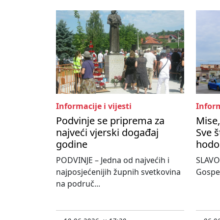
Informacije i vijesti
Inform
Podvinje se priprema za
Mise,
najveći vjerski događaj
Sve š
godine
hodo
PODVINJE – Jedna od najvećih i
SLAVON
najposjećenijih župnih svetkovina
Gospe
na područ...