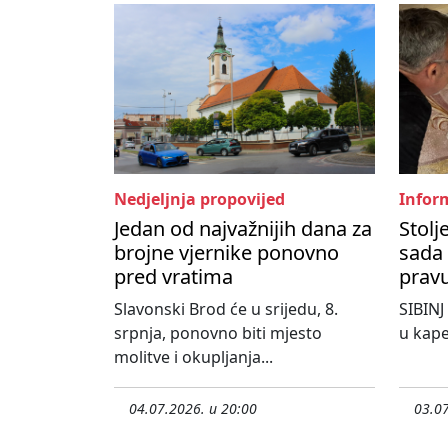
Nedjeljnja propovijed
Inform
Jedan od najvažnijih dana za
Stolj
brojne vjernike ponovno
sada 
pred vratima
pravu
Slavonski Brod će u srijedu, 8.
SIBINJ
srpnja, ponovno biti mjesto
u kape
molitve i okupljanja...
04.07.2026. u 20:00
03.07