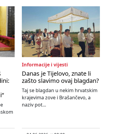
Informacije i vijesti
š
Danas je Tijelovo, znate li
ini:
zašto slavimo ovaj blagdan?
Taj se blagdan u nekim hrvatskim
i“
krajevima zove i Brašančevo, a
ne
naziv pot...
onskom