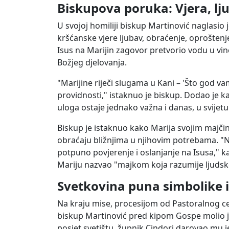
Biskupova poruka: Vjera, lj
U svojoj homiliji biskup Martinović naglasio 
kršćanske vjere ljubav, obraćenje, oproštenje
Isus na Marijin zagovor pretvorio vodu u vin
Božjeg djelovanja.
"Marijine riječi slugama u Kani – 'Što god va
providnosti," istaknuo je biskup. Dodao je k
uloga ostaje jednako važna i danas, u svijet
Biskup je istaknuo kako Marija svojim majčin
obraćaju bližnjima u njihovim potrebama. "Nj
potpuno povjerenje i oslanjanje na Isusa," kaz
Mariju nazvao "majkom koja razumije ljudske
Svetkovina puna simbolike i
Na kraju mise, procesijom od Pastoralnog cen
biskup Martinović pred kipom Gospe molio je 
posjet svetištu, župnik Cindori darovao mu j