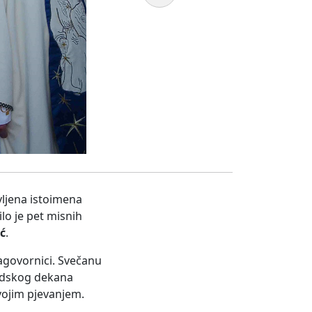
vljena istoimena
lo je pet misnih
ć
.
 zagovornici. Svečanu
odskog dekana
svojim pjevanjem.