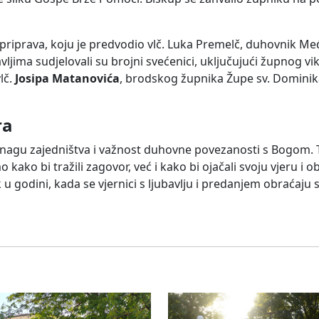
priprava, koju je predvodio vlč. Luka Premelč, duhovnik M
ljima sudjelovali su brojni svećenici, uključujući župnog vi
vlč.
Josipa Matanovića
, brodskog župnika Župe sv. Dominika 
ra
snagu zajedništva i važnost duhovne povezanosti s Bogom. T
ako bi tražili zagovor, već i kako bi ojačali svoju vjeru i o
u godini, kada se vjernici s ljubavlju i predanjem obraćaju 