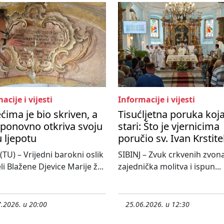
acije i vijesti
Informacije i vijesti
ećima je bio skriven, a
Tisućljetna poruka koj
ponovno otkriva svoju
stari: Što je vjernicima
 ljepotu
poručio sv. Ivan Krstite
 (TU) – Vrijedni barokni oslik
SIBINJ – Zvuk crkvenih zvona
li Blažene Djevice Marije ž...
zajednička molitva i ispun...
.2026. u 20:00
25.06.2026. u 12:30