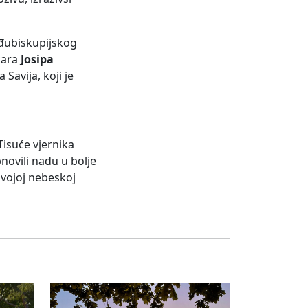
eđubiskupijskog
kara
Josipa
Savija, koji je
isuće vjernika
bnovili nadu u bolje
svojoj nebeskoj