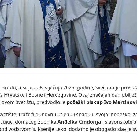
rodu, u srijedu 8. siječnja 2025. godine, svečano je prosla
z Hrvatske i Bosne i Hercegovine. Ovaj značajan dan obilježi
 u ovom svetištu, predvodio je
požeški biskup Ivo Martinovi
 u svetište, tražeći duhovnu utjehu i snagu u svojoj nebeskoj
jučujući domaćeg župnika
Anđelka Cindorija
i slavonskobr
, pod vodstvom s. Ksenije Leko, dodatno je obogatio slavlje 