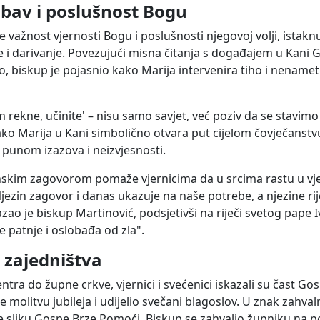
ubav i poslušnost Bogu
je važnost vjernosti Bogu i poslušnosti njegovoj volji, istakn
 i darivanje. Povezujući misna čitanja s događajem u Kani Gal
o, biskup je pojasnio kako Marija intervenira tiho i nenamet
m rekne, učinite' – nisu samo savjet, već poziv da se stavimo
ako Marija u Kani simbolično otvara put cijelom čovječanstv
u punom izazova i neizvjesnosti.
skim zagovorom pomaže vjernicima da u srcima rastu u vjeri
ezin zagovor i danas ukazuje na naše potrebe, a njezine rij
ao je biskup Martinović, podsjetivši na riječi svetog pape Iva
 patnje i oslobađa od zla".
 zajedništva
tra do župne crkve, vjernici i svećenici iskazali su čast Go
molitvu jubileja i udijelio svečani blagoslov. U znak zahval
e sliku Gospe Brze Pomoći. Biskup se zahvalio župniku na poz