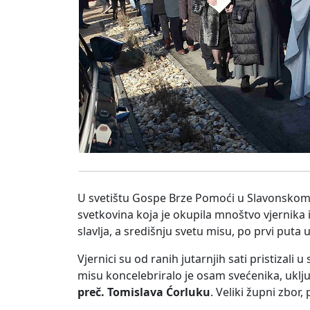
U svetištu Gospe Brze Pomoći u Slavonskom B
svetkovina koja je okupila mnoštvo vjernika i
slavlja, a središnju svetu misu, po prvi puta
Vjernici su od ranih jutarnjih sati pristizali
misu koncelebriralo je osam svećenika, ukl
preč. Tomislava Ćorluku
. Veliki župni zbor