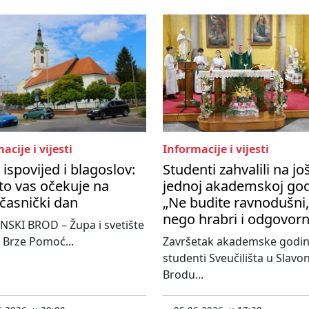
acije i vijesti
Informacije i vijesti
 ispovijed i blagoslov:
Studenti zahvalili na jo
to vas očekuje na
jednoj akademskoj god
časnički dan
„Ne budite ravnodušni,
nego hrabri i odgovorn
SKI BROD – Župa i svetište
 Brze Pomoć...
Završetak akademske godi
studenti Sveučilišta u Slav
Brodu...