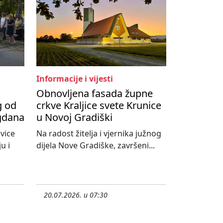
Informacije i vijesti
Obnovljena fasada župne
g od
crkve Kraljice svete Krunice
agdana
u Novoj Gradiški
vice
Na radost žitelja i vjernika južnog
u i
dijela Nove Gradiške, završeni...
20.07.2026. u 07:30