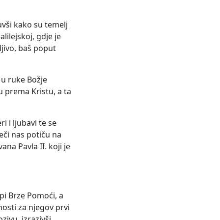
uvši kako su temelj
ilejskoj, gdje je
ljivo, baš poput
 u ruke Božje
u prema Kristu, a ta
 i ljubavi te se
eči nas potiču na
na Pavla II. koji je
spi Brze Pomoći, a
nosti za njegov prvi
ivu, izrazivši