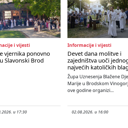
acije i vijesti
Informacije i vijesti
e vjernika ponovno
Devet dana molitve i
 u Slavonski Brod
zajedništva uoči jedno
najvećih katoličkih bl
Župa Uznesenja Blažene Dje
Marije u Brodskom Vinogorj
ove godine organizi...
.2026. u 17:30
02.08.2026. u 16:00