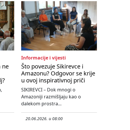
Informacije i vijesti
a ne
Što povezuje Sikirevce i
Amazonu? Odgovor se krije
lj?
u ovoj inspirativnoj priči
,
SIKIREVCI – Dok mnogi o
Amazoniji razmišljaju kao o
dalekom prostra...
20.06.2026. u 08:00