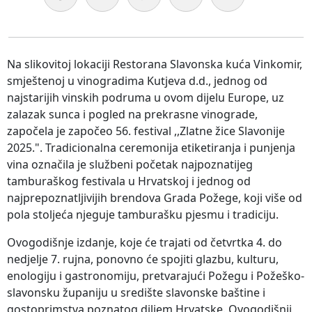
Na slikovitoj lokaciji Restorana Slavonska kuća Vinkomir,
smještenoj u vinogradima Kutjeva d.d., jednog od
najstarijih vinskih podruma u ovom dijelu Europe, uz
zalazak sunca i pogled na prekrasne vinograde,
započela je započeo 56. festival ,,Zlatne žice Slavonije
2025.". Tradicionalna ceremonija etiketiranja i punjenja
vina označila je službeni početak najpoznatijeg
tamburaškog festivala u Hrvatskoj i jednog od
najprepoznatljivijih brendova Grada Požege, koji više od
pola stoljeća njeguje tamburašku pjesmu i tradiciju.
Ovogodišnje izdanje, koje će trajati od četvrtka 4. do
nedjelje 7. rujna, ponovno će spojiti glazbu, kulturu,
enologiju i gastronomiju, pretvarajući Požegu i Požeško-
slavonsku županiju u središte slavonske baštine i
gostoprimstva poznatog diljem Hrvatske. Ovogodišnji