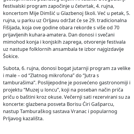
festivalski program započinje u četvrtak, 4. rujna,
koncertom Mije Dimšić u Glazbenoj školi. Već u petak, 5.
rujna, u parku uz Orljavu održat će se 29. tradicionalna
Fišijada, koja ove godine obara rekorde s više od 70
prijavljenih kuhara-amatera. Dan donosi i svečani
mimohod konja i konjskih zaprega, otvorenje festivala
uz nastupe folklornih ansambala te izbor najgizdavije
Šokice.
Subota, 6. rujna, donosi bogat jutarnji program za velike
i male – od “Zlatnog mikrofona” do “Jutra s
tamburašima”. Poslijepodne je posvećeno gastronomiji i
projektu “Muzej u loncu”, koji na poseban način priča
priču o baštini kroz okuse. Večernji sati rezervirani su za
koncerte: glazbena posveta Borisu Ćiri Gašparcu,
nastup Tamburaškog sastava Vranac i popularnog
Prljavog kazališta.