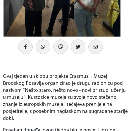
Ovaj tjedan u sklopu projekta Erasmus+, Muzej
Brodskog Posavlja organizirao je drugu radionicu pod
nazivom "Nešto staro, nešto novo - novi pristupi učenju
u muzeju". Kustosice muzeja su svoje novo stečeno
znanje iz europskih muzeja i tečajeva prenijele na
posjetitelje, s posebnim naglaskom na sugrađane starije
dobi.
Poseban događaj ovog tjedna bio je posjet Udruge