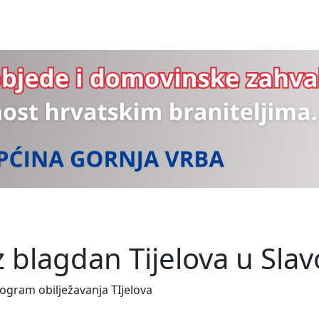
uz blagdan Tijelova u S
rogram obilježavanja TIjelova