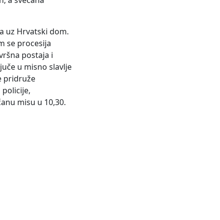
h, a svečana
ra uz Hrvatski dom.
m se procesija
vršna postaja i
juče u misno slavlje
e pridruže
policije,
čanu misu u 10,30.