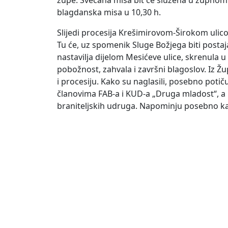
župe. Svečana misa bit će služena u župnom 
blagdanska misa u 10,30 h.
Slijedi procesija Krešimirovom-Širokom ulic
Tu će, uz spomenik Sluge Božjega biti posta
nastavilja dijelom Mesićeve ulice, skrenula u
pobožnost, zahvala i završni blagoslov. Iz Ž
i procesiju. Kako su naglasili, posebno poti
članovima FAB-a i KUD-a „Druga mladost“, a u 
braniteljskih udruga. Napominju posebno ka