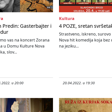
ra
Kultura
 Predin: Gasterbajter i
4 POZE, sretan svršeta
adur
Strastveno, iskreno, surovo 
amo vas na koncert Zorana
Nova hit komedija koja bez 
na u Domu Kulture Nova
na jeziku...
a, slov...
.2022. u 20:00
20.04.2022. u 19:30