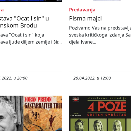
ra
Predavanja
tava "Ocat i sin" u
Pisma majci
onskom Brodu
Pozivamo Vas na predstavlja
ava "Ocat i sin" koja
sveska kritičkoga izdanja S
va ljude diljem zemlje i šir...
djela Ivane...
.2022. u 20:00
26.04.2022. u 12:00