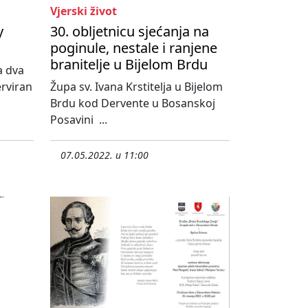
Vjerski život
y
30. obljetnicu sjećanja na
poginule, nestale i ranjene
branitelje u Bijelom Brdu
a dva
erviran
Župa sv. Ivana Krstitelja u Bijelom
Brdu kod Dervente u Bosanskoj
Posavini ...
07.05.2022. u 11:00