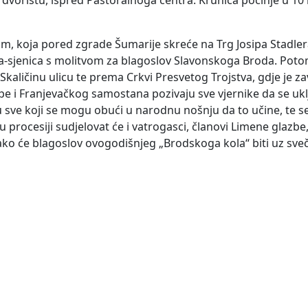
dvorištu, ispred Pastoralnoga centra. Krunica počinje u 10 
om, koja pored zgrade Šumarije skreće na Trg Josipa Stadle
ja-sjenica s molitvom za blagoslov Slavonskoga Broda. Poto
 Skaličinu ulicu te prema Crkvi Presvetog Trojstva, gdje je za
upe i Franjevačkog samostana pozivaju sve vjernike da se ukl
ču sve koji se mogu obući u narodnu nošnju da to učine, te s
procesiji sudjelovat će i vatrogasci, članovi Limene glazbe, 
ko će blagoslov ovogodišnjeg „Brodskoga kola“ biti uz sve