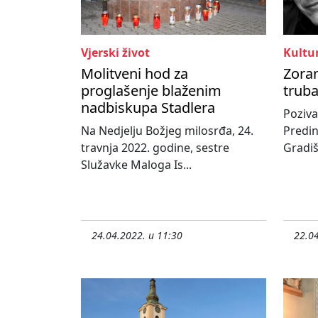
Vjerski život
Kultu
Molitveni hod za
Zoran
proglašenje blaženim
trub
nadbiskupa Stadlera
Poziv
Na Nedjelju Božjeg milosrđa, 24.
Predi
travnja 2022. godine, sestre
Gradišk
Služavke Maloga Is...
24.04.2022. u 11:30
22.04