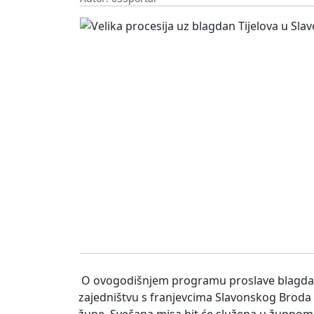
O ovogodišnjem programu proslave blagdana T
zajedništvu s franjevcima Slavonskog Broda o