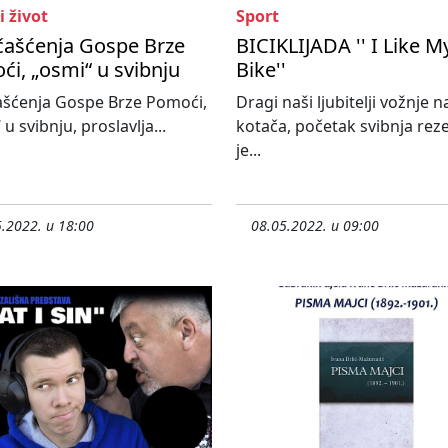
i život
Sport
čašćenja Gospe Brze
BICIKLIJADA '' I Like M
i, „osmi“ u svibnju
Bike''
ašćenja Gospe Brze Pomoći,
Dragi naši ljubitelji vožnje n
u svibnju, proslavlja...
kotača, početak svibnja rez
je...
.2022. u 18:00
08.05.2022. u 09:00