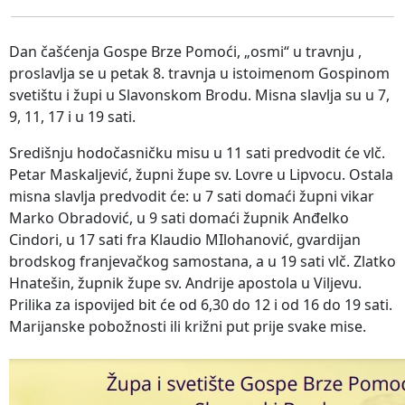
Dan čašćenja Gospe Brze Pomoći, „osmi“ u travnju ,
proslavlja se u petak 8. travnja u istoimenom Gospinom
svetištu i župi u Slavonskom Brodu. Misna slavlja su u 7,
9, 11, 17 i u 19 sati.
Središnju hodočasničku misu u 11 sati predvodit će vlč.
Petar Maskaljević, župni župe sv. Lovre u Lipvocu. Ostala
misna slavlja predvodit će: u 7 sati domaći župni vikar
Marko Obradović, u 9 sati domaći župnik Anđelko
Cindori, u 17 sati fra Klaudio MIlohanović, gvardijan
brodskog franjevačkog samostana, a u 19 sati vlč. Zlatko
Hnatešin, župnik župe sv. Andrije apostola u Viljevu.
Prilika za ispovijed bit će od 6,30 do 12 i od 16 do 19 sati.
Marijanske pobožnosti ili križni put prije svake mise.