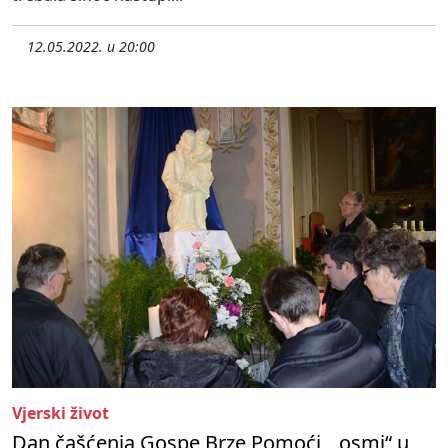
12.05.2022. u 20:00
Vjerski život
Dan čašćenja Gospe Brze Pomoći, „osmi“ u