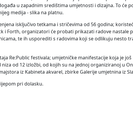
 događa u zapadnim središtima umjetnosti i dizajna. To će po
ijeg medija - slika na platnu.
enjena isključivo tetkama i stričevima od 56 godina; koristeć
ck i Forth, organizatori će probati prikazati radove nastale
icama, te ih usporediti s radovima koji se odlikuju nesto tr
taja Re:Public festivala; umjetničke manifestacije koja je jo
iza od 12 izložbi, od kojih su na jednoj organiziranoj u O
ih majstora iz Kabineta akvarel, zbirke Galerije umjetnina iz 
rijepom pri dolasku.