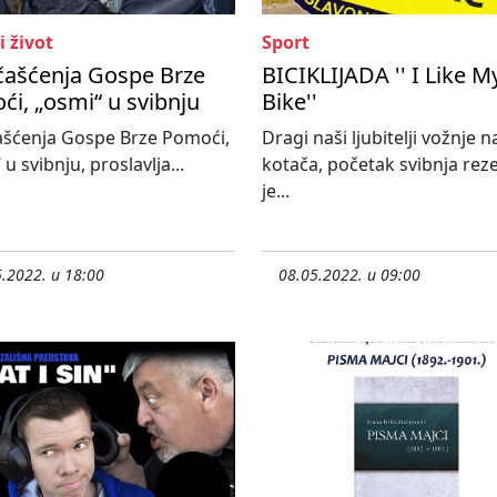
i život
Sport
čašćenja Gospe Brze
BICIKLIJADA '' I Like M
i, „osmi“ u svibnju
Bike''
ašćenja Gospe Brze Pomoći,
Dragi naši ljubitelji vožnje n
u svibnju, proslavlja...
kotača, početak svibnja rez
je...
.2022. u 18:00
08.05.2022. u 09:00