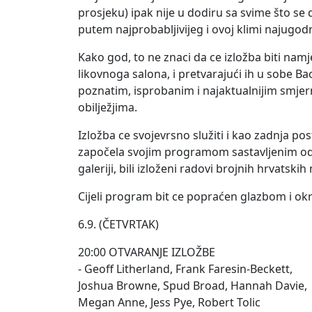
prosjeku) ipak nije u dodiru sa svime što se
putem najprobabljivijeg i ovoj klimi najugodn
Kako god, to ne znaci da ce izložba biti namj
likovnoga salona, i pretvarajući ih u sobe Ba
poznatim, isprobanim i najaktualnijim smjern
obilježjima.
Izložba ce svojevrsno služiti i kao zadnja pos
započela svojim programom sastavljenim od n
galeriji, bili izloženi radovi brojnih hrvatsk
Cijeli program bit ce popraćen glazbom i ok
6.9. (ČETVRTAK)
20:00 OTVARANJE IZLOŽBE
- Geoff Litherland, Frank Faresin-Beckett,
Joshua Browne, Spud Broad, Hannah Davie,
Megan Anne, Jess Pye, Robert Tolic