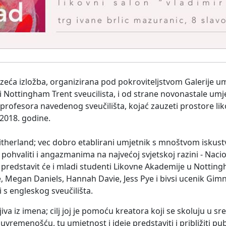
zeća izložba, organizirana pod pokroviteljstvom Galerije u
 Nottingham Trent sveucilista, i od strane novonastale umj
 profesora navedenog sveučilišta, kojać zauzeti prostore li
 2018. godine.
therland; vec dobro etablirani umjetnik s mnoštvom iskust
hvaliti i angazmanima na najvećoj svjetskoj razini - Naciona
predstavit će i mladi studenti Likovne Akademije u Nottin
 Megan Daniels, Hannah Davie, Jess Pye i bivsi ucenik Gimn
i s engleskog sveučilišta.
jiva iz imena; cilj joj je pomoću kreatora koji se skoluju u sre
uvremenošću, tu umjetnost i ideje predstaviti i približiti publ