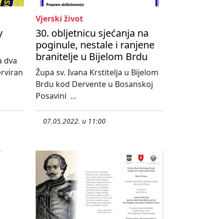
Vjerski život
y
30. obljetnicu sjećanja na
poginule, nestale i ranjene
branitelje u Bijelom Brdu
a dva
erviran
Župa sv. Ivana Krstitelja u Bijelom
Brdu kod Dervente u Bosanskoj
Posavini ...
07.05.2022. u 11:00