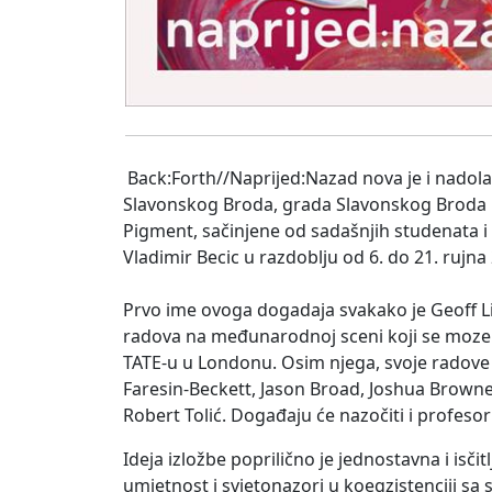
Back:Forth//Naprijed:Nazad nova je i nadola
Slavonskog Broda, grada Slavonskog Broda i
Pigment, sačinjene od sadašnjih studenata i
Vladimir Becic u razdoblju od 6. do 21. rujna
Prvo ime ovoga dogadaja svakako je Geoff Li
radova na međunarodnoj sceni koji se moze po
TATE-u u Londonu. Osim njega, svoje radove 
Faresin-Beckett, Jason Broad, Joshua Browne,
Robert Tolić. Događaju će nazočiti i profesor
Ideja izložbe poprilično je jednostavna i isčitl
umjetnost i svjetonazori u koegzistenciji sa s