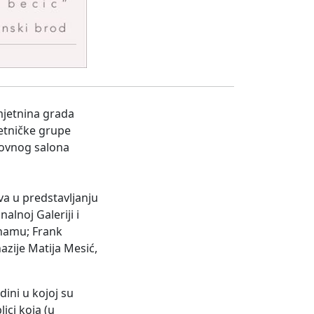
mjetnina grada
etničke grupe
kovnog salona
va u predstavljanju
lnoj Galeriji i
ghamu; Frank
azije Matija Mesić,
dini u kojoj su
ici koja (u