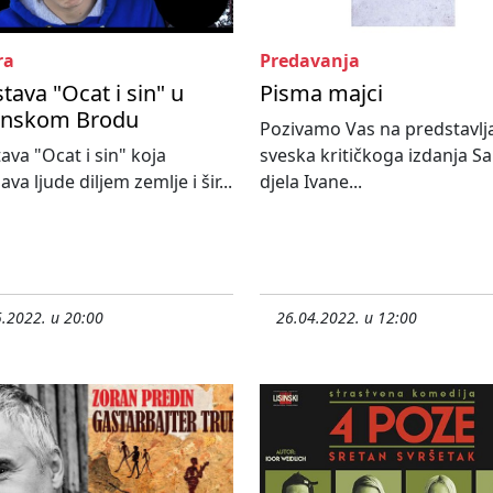
ra
Predavanja
tava "Ocat i sin" u
Pisma majci
onskom Brodu
Pozivamo Vas na predstavlja
ava "Ocat i sin" koja
sveska kritičkoga izdanja S
va ljude diljem zemlje i šir...
djela Ivane...
.2022. u 20:00
26.04.2022. u 12:00