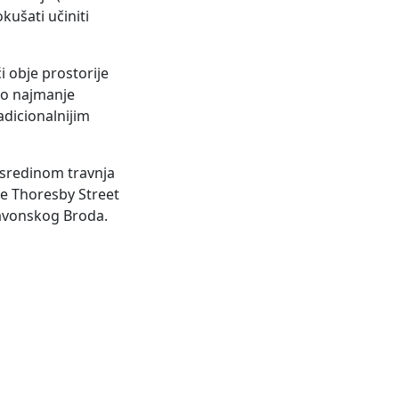
kušati učiniti
i obje prostorije
 po najmanje
adicionalnijim
š sredinom travnja
ne Thoresby Street
Slavonskog Broda.