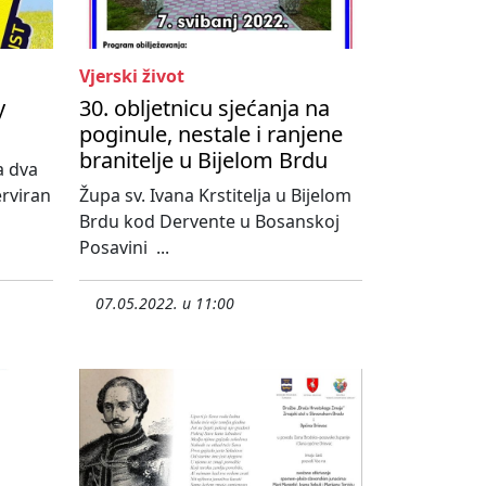
Vjerski život
y
30. obljetnicu sjećanja na
poginule, nestale i ranjene
branitelje u Bijelom Brdu
a dva
erviran
Župa sv. Ivana Krstitelja u Bijelom
Brdu kod Dervente u Bosanskoj
Posavini ...
07.05.2022. u 11:00