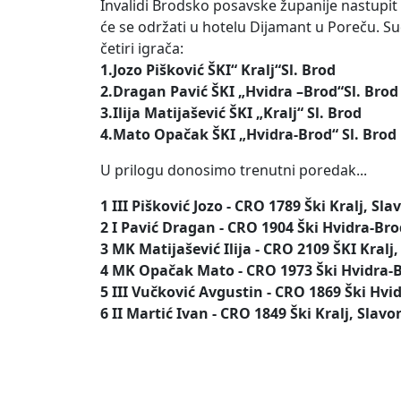
Invalidi Brodsko posavske županije nastupit 
će se održati u hotelu Dijamant u Poreču. Su
četiri igrača:
1.Jozo Pišković ŠKI“ Kralj“Sl. Brod
2.Dragan Pavić ŠKI „Hvidra –Brod“Sl. Brod
3.Ilija Matijašević ŠKI „Kralj“ Sl. Brod
4.Mato Opačak ŠKI „Hvidra-Brod“ Sl. Brod
U prilogu donosimo trenutni poredak...
1 III Pišković Jozo - CRO 1789 Ški Kralj, Sl
2 I Pavić Dragan - CRO 1904 Ški Hvidra-Bro
3 MK Matijašević Ilija - CRO 2109 ŠKI Kralj
4 MK Opačak Mato - CRO 1973 Ški Hvidra-B
5 III Vučković Avgustin - CRO 1869 Ški Hvi
6 II Martić Ivan - CRO 1849 Ški Kralj, Slavo