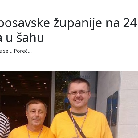
 posavske županije na 2
a u šahu
e se u Poreču.