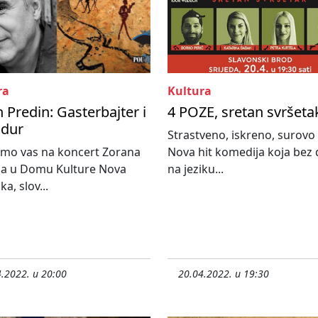
ra
Kultura
 Predin: Gasterbajter i
4 POZE, sretan svršeta
adur
Strastveno, iskreno, surovo 
amo vas na koncert Zorana
Nova hit komedija koja bez 
na u Domu Kulture Nova
na jeziku...
a, slov...
.2022. u 20:00
20.04.2022. u 19:30