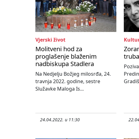
Vjerski život
Kultu
Molitveni hod za
Zoran
proglašenje blaženim
trub
nadbiskupa Stadlera
Poziv
Na Nedjelju Božjeg milosrđa, 24.
Predi
travnja 2022. godine, sestre
Gradišk
Služavke Maloga Is...
24.04.2022. u 11:30
22.04