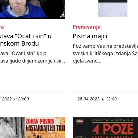
ra
Predavanja
tava "Ocat i sin" u
Pisma majci
onskom Brodu
Pozivamo Vas na predstavlja
ava "Ocat i sin" koja
sveska kritičkoga izdanja S
va ljude diljem zemlje i šir...
djela Ivane...
.2022. u 20:00
26.04.2022. u 12:00