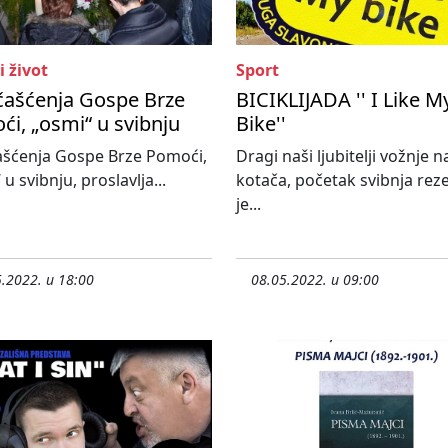
i život
Sport
čašćenja Gospe Brze
BICIKLIJADA '' I Like M
i, „osmi“ u svibnju
Bike''
ašćenja Gospe Brze Pomoći,
Dragi naši ljubitelji vožnje n
u svibnju, proslavlja...
kotača, početak svibnja rez
je...
.2022. u 18:00
08.05.2022. u 09:00