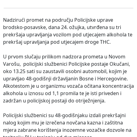
Nadzirući promet na području Policijske uprave
brodsko-posavske, dana 24. ožujka, utvrđena su tri
prekršaja upravljanja vozilom pod utjecajem alkohola te
prekršaj upravljanja pod utjecajem droge THC.
U prvom slučaju prilikom nadzora prometa u Novom
Varošu, policijski službenici Policijske postaje Okučani,
oko 13.25 sati su zaustavili osobni automobil, kojim je
upravljao 48-godišnji državljanin Bosne i Hercegovine.
Alkotestom je u organizmu vozača očitana koncentracija
alkohola u iznosu od 1,1 promila te je isti priveden i
zadržan u policijskoj postaji do otriježnjenja.
Policijski službenici su 48-godišnjaku izdali prekršajni
nalog kojim mu je izrečena novčana kazna i zaštitna
mjera zabrane korištenja inozemne vozačke dozvole na