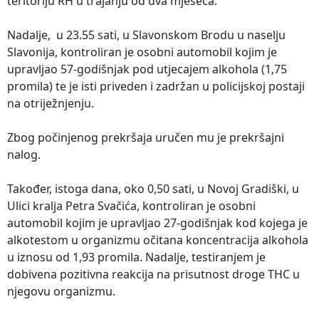
teritoriju RH u trajanju od dva mjeseca.
Nadalje, u 23.55 sati, u Slavonskom Brodu u naselju
Slavonija, kontroliran je osobni automobil kojim je
upravljao 57-godišnjak pod utjecajem alkohola (1,75
promila) te je isti priveden i zadržan u policijskoj postaji
na otriježnjenju.
Zbog počinjenog prekršaja uručen mu je prekršajni
nalog.
Također, istoga dana, oko 0,50 sati, u Novoj Gradiški, u
Ulici kralja Petra Svačića, kontroliran je osobni
automobil kojim je upravljao 27-godišnjak kod kojega je
alkotestom u organizmu očitana koncentracija alkohola
u iznosu od 1,93 promila. Nadalje, testiranjem je
dobivena pozitivna reakcija na prisutnost droge THC u
njegovu organizmu.