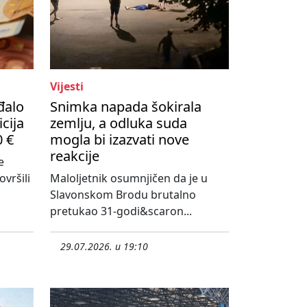
Vijesti
đalo
Snimka napada šokirala
cija
zemlju, a odluka suda
0 €
mogla bi izazvati nove
reakcije
e
vršili
Maloljetnik osumnjičen da je u
Slavonskom Brodu brutalno
pretukao 31-godi&scaron...
29.07.2026. u 19:10