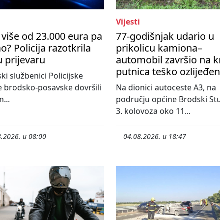
Vijesti
više od 23.000 eura pa
77-godišnjak udario u
o? Policija razotkrila
prikolicu kamiona–
u prijevaru
automobil završio na k
putnica teško ozlijeđe
ski službenici Policijske
 brodsko-posavske dovršili
Na dionici autoceste A3, na
...
području općine Brodski St
3. kolovoza oko 11...
.2026. u 08:00
04.08.2026. u 18:47