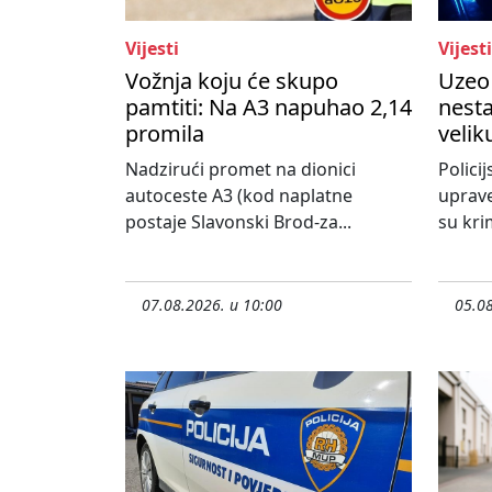
Vijesti
Vijesti
Vožnja koju će skupo
Uzeo 
pamtiti: Na A3 napuhao 2,14
nesta
promila
velik
Nadzirući promet na dionici
Policij
autoceste A3 (kod naplatne
uprave
postaje Slavonski Brod-za...
su krim
07.08.2026. u 10:00
05.08