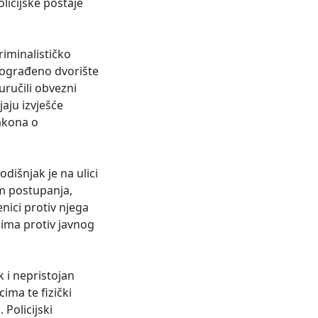
licijske postaje
riminalističko
neograđeno dvorište
uručili obvezni
aju izvješće
Zakona o
dišnjak je na ulici
om postupanja,
enici protiv njega
ima protiv javnog
k i nepristojan
ima te fizički
 Policijski