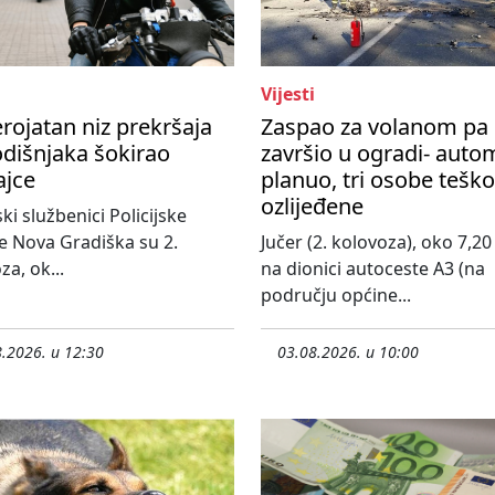
Vijesti
rojatan niz prekršaja
Zaspao za volanom pa
dišnjaka šokirao
završio u ogradi- auto
ajce
planuo, tri osobe teško
ozlijeđene
ski službenici Policijske
e Nova Gradiška su 2.
Jučer (2. kolovoza), oko 7,20 
za, ok...
na dionici autoceste A3 (na
području općine...
.2026. u 12:30
03.08.2026. u 10:00