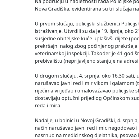
Na području u nadležnosti rada Policijske po
Nova Gradiška, evidentirana su tri slučaja n
U prvom slučaju, policijski službenici Polici
istraživanje. Utvrdili su da je 19. lipnja, o
susjedne obiteljske kuće uplašivši dijete (po
prekršajni nalog zbog počinjenog prekršaja i
veterinarskoj inspekciji. Također je 41-godi
prebivalištu (neprijavljeno stanjuje na adresi 
U drugom slučaju, 4. srpnja, oko 16.30 sati, 
narušavao javni red i mir vikom i galamom (t
riječima vrijeđao i omalovažavao policijske sl
dostavljaju optužni prijedlog Općinskom su
reda i mira.
Nadalje, u bolnici u Novoj Gradiški, 4. srpnja
način narušavao javni red i mir, negodovao i
nasrnuo na medicinskog djelatnika, psovao i i