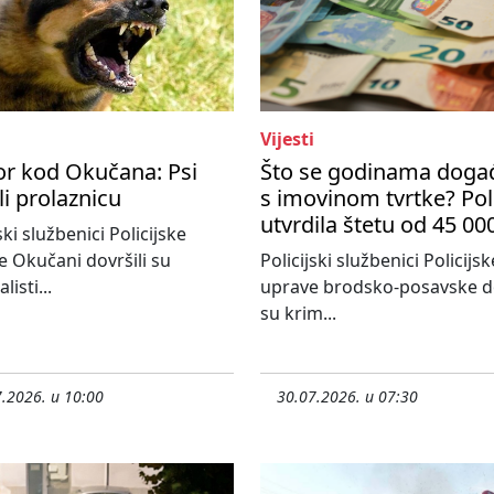
Vijesti
or kod Okučana: Psi
Što se godinama doga
zli prolaznicu
s imovinom tvrtke? Poli
utvrdila štetu od 45 00
ski službenici Policijske
e Okučani dovršili su
Policijski službenici Policijsk
listi...
uprave brodsko-posavske do
su krim...
.2026. u 10:00
30.07.2026. u 07:30