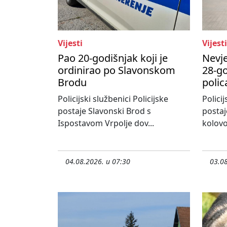
Vijesti
Vijesti
Pao 20-godišnjak koji je
Nevje
ordinirao po Slavonskom
28-go
Brodu
polic
Policijski službenici Policijske
Policij
postaje Slavonski Brod s
postaj
Ispostavom Vrpolje dov...
kolovo
04.08.2026. u 07:30
03.08