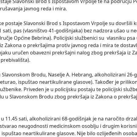
staje Slavonski Brod s Ispostavom Vrpolje te na području Po
arušavanja javnog reda i mira.
jske postaje Slavonski Brod s Ispostavom Vrpolje su dovršili k
ko 21 sati, pas (vlasništvo 41-godišnjaka) bez nadzora ušao u 
dručje Općine Bebrina). Policijski službenici su vlasniku psa 
z Zakona o prekršajima protiv javnog reda i mira te dostavlj
šnjaku uručen obavezni prekršajni nalog zbog prekršaja iz 
prebivališta).
u Slavonskom Brodu, Naselje A. Hebrang, alkoholizirani 26-go
eturao, ispuštao neartikulirane glasove). Također je prilik
užbenike. Priveden je u policijsku postaju te policijski služb
du u Slavonskom Brodu zbog prekršaja iz Zakona o prekršaj
, u 11.45 sati, alkoholizirani 68-godišnjak je na naročito drza
 stvarao neugodnosti medicinskom osoblju i drugim korisnic
spuštao neartikulirane glasove. Nije bilo ozlijeđenih osoba.