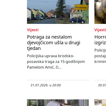
Vijesti
Vijesti
Potraga za nestalom
Horr
djevojčicom ušla u drugi
izgri
tjedan
Policij
Policijska uprava brodsko-
postaj
posavska traga za 15-godišnjom
krimina
Pamelom Amić, či...
31.07.2026. u 20:00
30.07