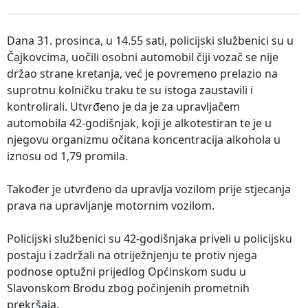
Dana 31. prosinca, u 14.55 sati, policijski službenici su u
Čajkovcima, uočili osobni automobil čiji vozač se nije
držao strane kretanja, već je povremeno prelazio na
suprotnu kolničku traku te su istoga zaustavili i
kontrolirali. Utvrđeno je da je za upravljačem
automobila 42-godišnjak, koji je alkotestiran te je u
njegovu organizmu očitana koncentracija alkohola u
iznosu od 1,79 promila.
Također je utvrđeno da upravlja vozilom prije stjecanja
prava na upravljanje motornim vozilom.
Policijski službenici su 42-godišnjaka priveli u policijsku
postaju i zadržali na otriježnjenju te protiv njega
podnose optužni prijedlog Općinskom sudu u
Slavonskom Brodu zbog počinjenih prometnih
prekršaja.