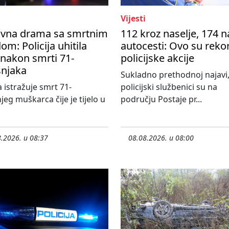
Vijesti
avna drama sa smrtnim
112 kroz naselje, 174 n
om: Policija uhitila
autocesti: Ovo su reko
nakon smrti 71-
policijske akcije
šnjaka
Sukladno prethodnoj najavi
a istražuje smrt 71-
policijski službenici su na
jeg muškarca čije je tijelo u
području Postaje pr...
.2026. u 08:37
08.08.2026. u 08:00