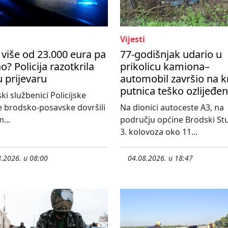
Vijesti
više od 23.000 eura pa
77-godišnjak udario u
o? Policija razotkrila
prikolicu kamiona–
u prijevaru
automobil završio na k
putnica teško ozlijeđe
ski službenici Policijske
 brodsko-posavske dovršili
Na dionici autoceste A3, na
...
području općine Brodski St
3. kolovoza oko 11...
.2026. u 08:00
04.08.2026. u 18:47