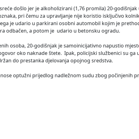
eće došlo jer je alkoholizirani (1,76 promila) 20-godišnja
aka, pri čemu za upravljanje nije koristio isključivo kolnik
ga je udario u parkirani osobni automobil kojim je pretho
dara odbačen, a potom je udario u betonsku ogradu.
eđenih osoba, 20-godišnjak je samoinicijativno napustio mjes
ovor oko naknade štete. Ipak, policijski službenici su ga u
e zadržan do prestanka djelovanja opojnog sredstva.
podnose optužni prijedlog nadležnom sudu zbog počinjenih pr