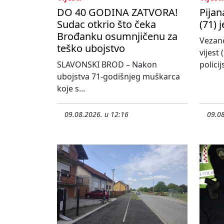
DO 40 GODINA ZATVORA!
Pijan
Sudac otkrio što čeka
(71)
Brođanku osumnjičenu za
Vezano
teško ubojstvo
vijest
SLAVONSKI BROD – Nakon
policij
ubojstva 71-godišnjeg muškarca
koje s...
09.08.2026. u 12:16
09.08