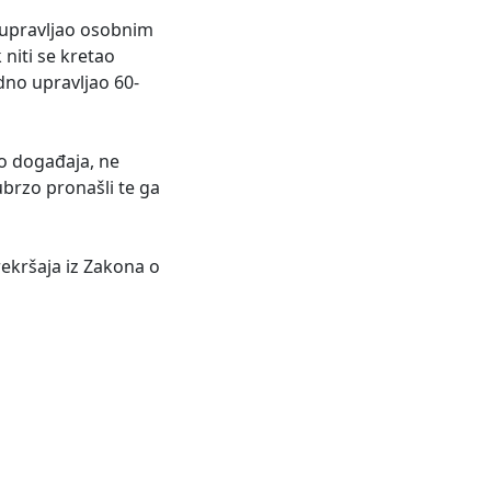
k upravljao osobnim
 niti se kretao
dno upravljao 60-
to događaja, ne
brzo pronašli te ga
ekršaja iz Zakona o