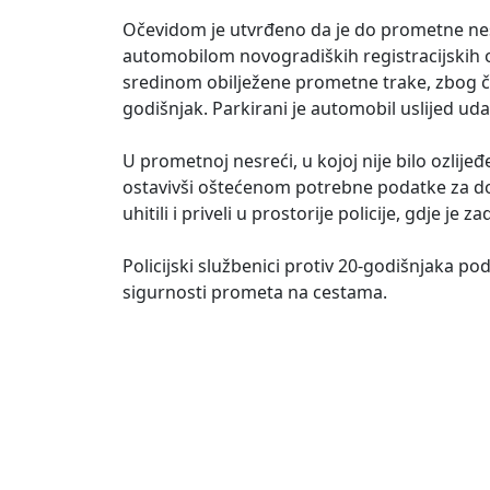
Očevidom je utvrđeno da je do prometne nesr
automobilom novogradiških registracijskih ozn
sredinom obilježene prometne trake, zbog če
godišnjak. Parkirani je automobil uslijed u
U prometnoj nesreći, u kojoj nije bilo ozlij
ostavivši oštećenom potrebne podatke za dog
uhitili i priveli u prostorije policije, gdje j
Policijski službenici protiv 20-godišnjaka 
sigurnosti prometa na cestama.