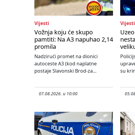
Vijesti
Vijesti
Vožnja koju će skupo
Uzeo 
pamtiti: Na A3 napuhao 2,14
nesta
promila
velik
Nadzirući promet na dionici
Policij
autoceste A3 (kod naplatne
uprave
postaje Slavonski Brod-za...
su krim
07.08.2026. u 10:00
05.08