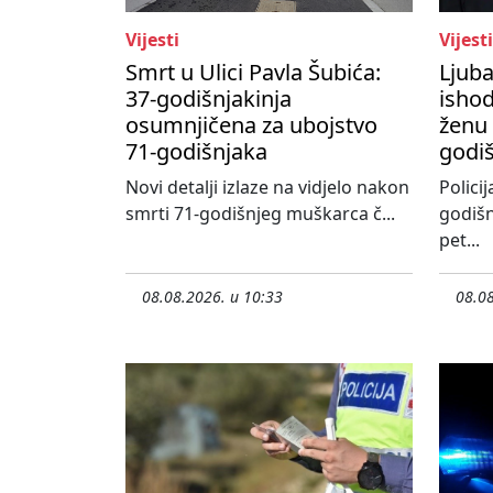
Vijesti
Vijesti
Smrt u Ulici Pavla Šubića:
Ljub
37-godišnjakinja
ishod
osumnjičena za ubojstvo
ženu 
71-godišnjaka
godi
Novi detalji izlaze na vidjelo nakon
Policij
smrti 71-godišnjeg muškarca č...
godišn
pet...
08.08.2026. u 10:33
08.08