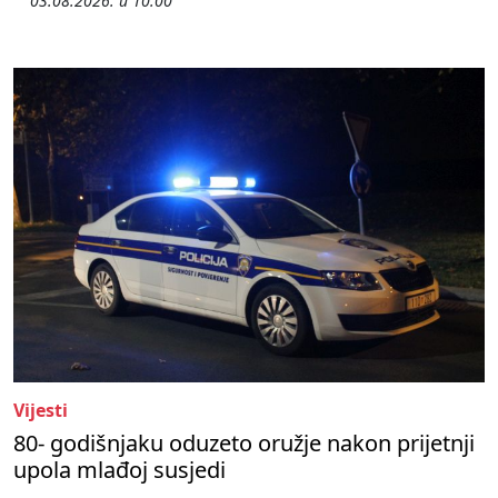
03.08.2026. u 10:00
Vijesti
80- godišnjaku oduzeto oružje nakon prijetnji
upola mlađoj susjedi