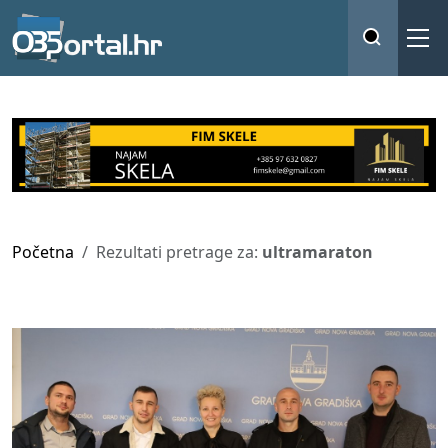
Početna
Rezultati pretrage za:
ultramaraton