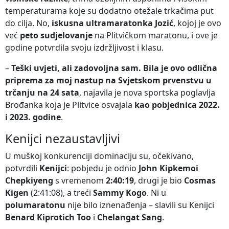
temperaturama koje su dodatno otežale trkačima put
do cilja. No,
iskusna ultramaratonka Jozić
, kojoj je ovo
već
peto sudjelovanje
na Plitvičkom maratonu, i ove je
godine potvrdila svoju izdržljivost i klasu.
–
Teški uvjeti, ali zadovoljna sam. Bila je ovo odlična
priprema za moj nastup na Svjetskom prvenstvu u
trčanju na 24 sata
, najavila je nova sportska poglavlja
Brođanka koja je Plitvice osvajala
kao pobjednica 2022.
i 2023. godine
.
Kenijci nezaustavljivi
U muškoj konkurenciji dominaciju su, očekivano,
potvrdili
Kenijci
: pobjedu je odnio
John Kipkemoi
Chepkiyeng
s vremenom
2:40:19
, drugi je bio
Cosmas
Kigen
(2:41:08), a treći
Sammy Kogo
. Ni u
polumaratonu
nije bilo iznenađenja – slavili su Kenijci
Benard Kiprotich Too
i
Chelangat Sang
.