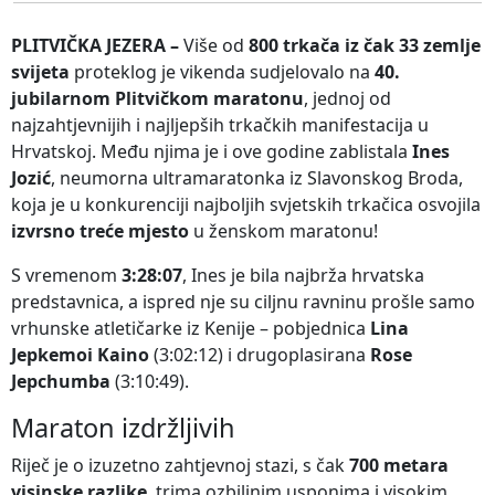
PLITVIČKA JEZERA –
Više od
800 trkača iz čak 33 zemlje
svijeta
proteklog je vikenda sudjelovalo na
40.
jubilarnom Plitvičkom maratonu
, jednoj od
najzahtjevnijih i najljepših trkačkih manifestacija u
Hrvatskoj. Među njima je i ove godine zablistala
Ines
Jozić
, neumorna ultramaratonka iz Slavonskog Broda,
koja je u konkurenciji najboljih svjetskih trkačica osvojila
izvrsno treće mjesto
u ženskom maratonu!
S vremenom
3:28:07
, Ines je bila najbrža hrvatska
predstavnica, a ispred nje su ciljnu ravninu prošle samo
vrhunske atletičarke iz Kenije – pobjednica
Lina
Jepkemoi Kaino
(3:02:12) i drugoplasirana
Rose
Jepchumba
(3:10:49).
Maraton izdržljivih
Riječ je o izuzetno zahtjevnoj stazi, s čak
700 metara
visinske razlike
, trima ozbiljnim usponima i visokim