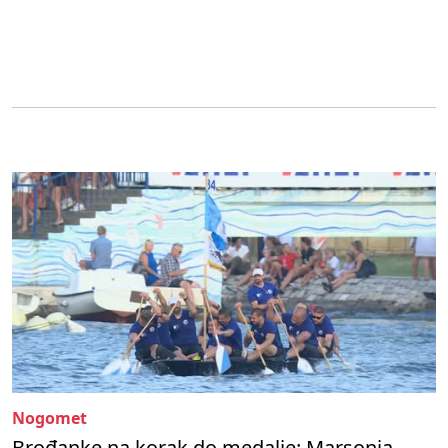
Nogomet
Brođanke na korak do medalje: Marsonia