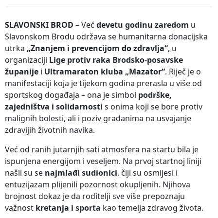
SLAVONSKI BROD
– Već
devetu godinu zaredom
u
Slavonskom Brodu održava se humanitarna donacijska
utrka
„Znanjem i prevencijom do zdravlja“
, u
organizaciji
Lige protiv raka Brodsko-posavske
županije
i
Ultramaraton kluba „Mazator“
. Riječ je o
manifestaciji koja je tijekom godina prerasla u više od
sportskog događaja – ona je simbol
podrške,
zajedništva i solidarnosti
s onima koji se bore protiv
malignih bolesti, ali i poziv građanima na usvajanje
zdravijih životnih navika.
Već od ranih jutarnjih sati atmosfera na startu bila je
ispunjena energijom i veseljem. Na prvoj startnoj liniji
našli su se
najmlađi sudionici
, čiji su osmijesi i
entuzijazam plijenili pozornost okupljenih. Njihova
brojnost dokaz je da roditelji sve više prepoznaju
važnost
kretanja i sporta
kao temelja zdravog života.