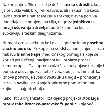
Nakon najmlađih, na red je došla i
utrka odraslih
, koja
je privukla velik broj rekreativaca, ali i iskusnih trkača.
Iako utrka ima natjecateljski karakter, glavna poruka
događaja nije pobjeda na cilju, nego
zajedništvo u
misiji očuvanja zdravlja
i podrška onima koji se
suočavaju s teškim dijagnozama.
Humanitarni aspekt utrke i ove je godine imao
posebno
snažnu poruku
. Prikupljena sredstva namijenjena su za
nabavu
hladne kape
, medicinskog pomagala koje se
koristi pri liječenju pacijenata koji prolaze proces
kemoterapije. Ova oprema olakšava nuspojave terapije i
pomaže očuvanju kvalitete života oboljelih. Time utrka
iznova potvrđuje svoju
dvostruku ulogu
– promicanje
zdravih navika i pružanje konkretne pomoći onima
kojima je najpotrebnija.
Kako ističu organizatori, iza cijelog projekta stoji
Liga
protiv raka Brodsko-posavske županije
, koja već