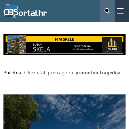
Početna
Rezultati pretrage za:
prometna tragedija