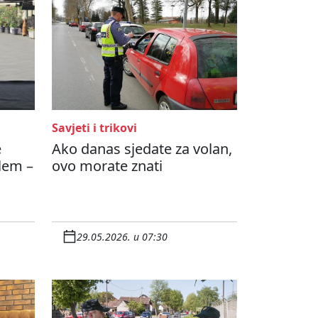
Savjeti i trikovi
e
Ako danas sjedate za volan,
lem –
ovo morate znati
29.05.2026. u 07:30