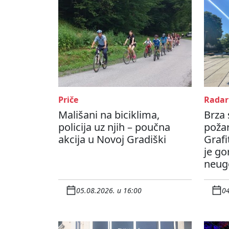
Priče
Radar
Mališani na biciklima,
Brza 
policija uz njih – poučna
poža
akcija u Novoj Gradiški
Grafi
je go
neug
05.08.2026. u 16:00
04