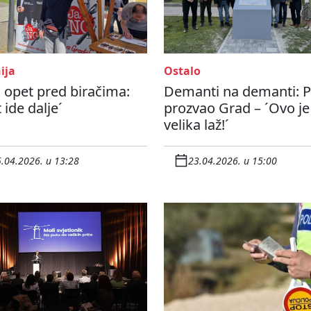
ija
Ostalo
 opet pred biračima:
Demanti na demanti: P
t ide dalje´
prozvao Grad – ´Ovo je
velika laž!´
.04.2026. u 13:28
23.04.2026. u 15:00