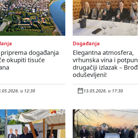
anja
Događanja
 priprema događanja
Elegantna atmosfera,
će okupiti tisuće
vrhunska vina i potpu
ana
drugačiji izlazak – Bro
oduševljeni!
.05.2026. u 12:30
13.05.2026. u 17:30