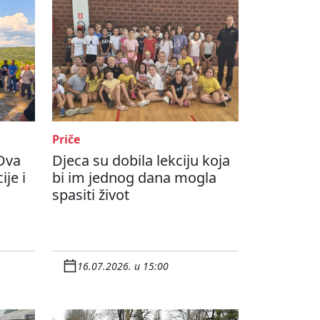
Priče
 Dva
Djeca su dobila lekciju koja
je i
bi im jednog dana mogla
spasiti život
16.07.2026. u 15:00