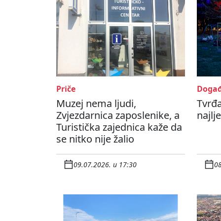
Priče
Događ
Muzej nema ljudi,
Tvrđ
Zvjezdarnica zaposlenike, a
najlj
Turistička zajednica kaže da
se nitko nije žalio
09.07.2026. u 17:30
08