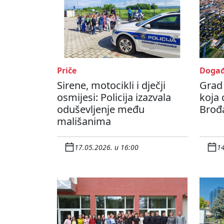
Priče
Događ
Sirene, motocikli i dječji
Grad
osmijesi: Policija izazvala
koja 
oduševljenje među
Brođ
mališanima
17.05.2026. u 16:00
14