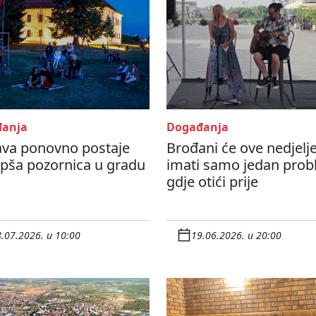
anja
Događanja
ava ponovno postaje
Brođani će ove nedjelj
epša pozornica u gradu
imati samo jedan prob
gdje otići prije
.07.2026. u 10:00
19.06.2026. u 20:00