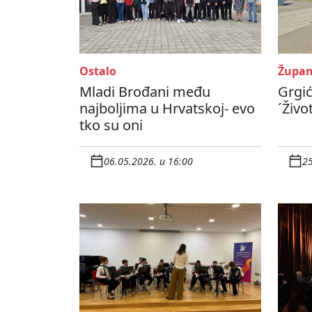
Ostalo
Župan
Mladi Brođani među
Grgić
najboljima u Hrvatskoj- evo
´Živo
tko su oni
06.05.2026. u 16:00
25