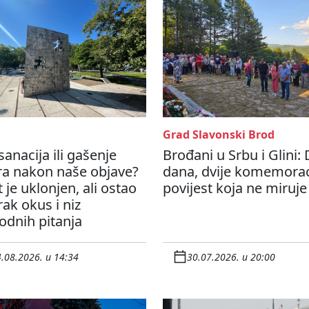
Grad Slavonski Brod
sanacija ili gašenje
Brođani u Srbu i Glini:
ra nakon naše objave?
dana, dvije komemoraci
t je uklonjen, ali ostao
povijest koja ne miruje
rak okus i niz
odnih pitanja
.08.2026. u 14:34
30.07.2026. u 20:00