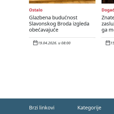
Ostalo
Događ
Glazbena budućnost
Znate
Slavonskog Broda izgleda
zaslu
obećavajuće
ga mo
19.04.2026. u 08:00
15
Brzi linkovi
Kategorije