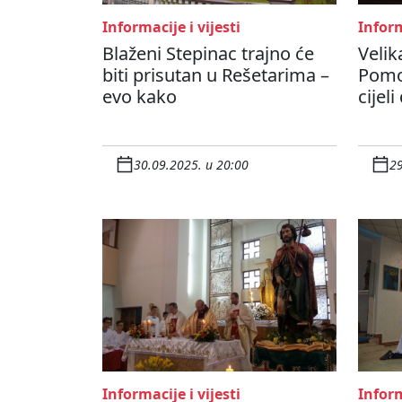
Informacije i vijesti
Inform
Blaženi Stepinac trajno će
Velik
biti prisutan u Rešetarima –
Pomoć
evo kako
cijeli
30.09.2025. u 20:00
29
Informacije i vijesti
Inform