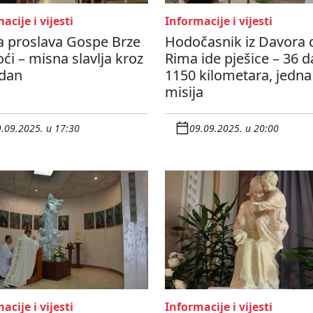
acije i vijesti
Informacije i vijesti
a proslava Gospe Brze
Hodočasnik iz Davora 
i – misna slavlja kroz
Rima ide pješice – 36 d
 dan
1150 kilometara, jedna
misija
.09.2025. u 17:30
09.09.2025. u 20:00
acije i vijesti
Informacije i vijesti