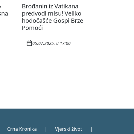
o
Brođanin iz Vatikana
sna
predvodi misu! Veliko
hodočašće Gospi Brze
Pomoći
05.07.2025. u 17:00
Crna Kronika
|
Vjerski život
|