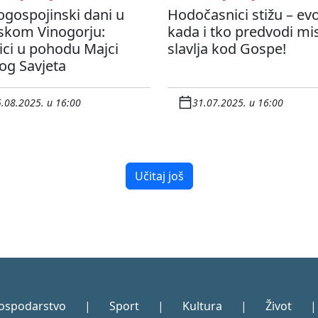
ogospojinski dani u
Hodočasnici stižu – ev
skom Vinogorju:
kada i tko predvodi mi
ici u pohodu Majci
slavlja kod Gospe!
og Savjeta
.08.2025. u 16:00
31.07.2025. u 16:00
Učitaj još
ospodarstvo
|
Sport
|
Kultura
|
Život
|