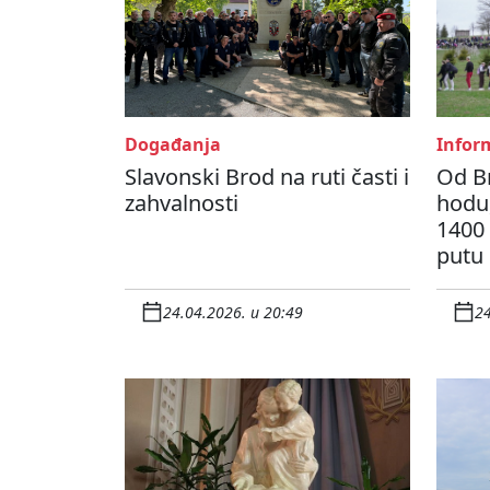
Događanja
Inform
Slavonski Brod na ruti časti i
Od B
zahvalnosti
hodu,
1400
putu
24.04.2026. u 20:49
24