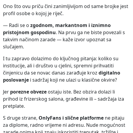
Ono što ovu priču čini zanimljivijom od same brojke jest
profil osobe o kojoj je riječ.
— Radi se o
zgodnom, markantnom i iznimno
pristojnom gospodinu
. Na prvu ga ne biste povezali s
takvim načinom zarade — kaže izvor upoznat sa
slučajem.
I tu zapravo dolazimo do ključnog pitanja: koliko su
institucije, ali i društvo u cjelini, spremni prihvatiti
činjenicu da se novac danas zarađuje kroz
digitalno
poslovanje
i sadržaj koji ne ulazi u klasične okvire?
Jer
porezne obveze
ostaju iste. Bez obzira dolazi li
prihod iz frizerskog salona, građevine ili – sadržaja iza
pretplate.
S druge strane,
OnlyFans i slične platforme
ne pitaju
za diplome, radno vrijeme ni adresu. Nude mogućnost
zarade onima koji znaju iskoristiti trenutak, tržište i