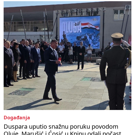
Događanja
Duspara uputio snažnu poruku povodom
Oluje, Marušić i Ćosić u Kninu odali počast