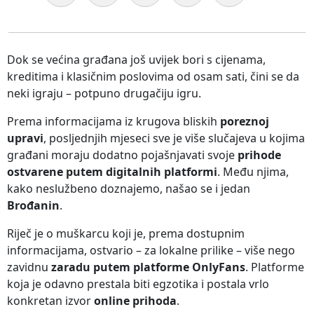
Dok se većina građana još uvijek bori s cijenama,
kreditima i klasičnim poslovima od osam sati, čini se da
neki igraju – potpuno drugačiju igru.
Prema informacijama iz krugova bliskih
poreznoj
upravi
, posljednjih mjeseci sve je više slučajeva u kojima
građani moraju dodatno pojašnjavati svoje
prihode
ostvarene putem digitalnih platformi
. Među njima,
kako neslužbeno doznajemo, našao se i jedan
Brođanin
.
Riječ je o muškarcu koji je, prema dostupnim
informacijama, ostvario – za lokalne prilike – više nego
zavidnu
zaradu putem platforme OnlyFans
. Platforme
koja je odavno prestala biti egzotika i postala vrlo
konkretan izvor
online prihoda
.