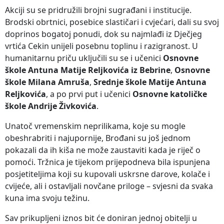
Akciji su se pridružili brojni sugrađani i institucije.
Brodski obrtnici, posebice slastičari i cvjećari, dali su svoj
doprinos bogatoj ponudi, dok su najmlađi iz Dječjeg
vrtića Cekin unijeli posebnu toplinu i razigranost. U
humanitarnu priču uključili su se i učenici
Osnovne
škole Antuna Matije Reljkovića iz Bebrine
,
Osnovne
škole Milana Amruša
,
Srednje škole Matije Antuna
Reljkovića
, a po prvi put i učenici
Osnovne katoličke
škole Andrije Živkovića
.
Unatoč vremenskim neprilikama, koje su mogle
obeshrabriti i najupornije, Brođani su još jednom
pokazali da ih kiša ne može zaustaviti kada je riječ o
pomoći. Tržnica je tijekom prijepodneva bila ispunjena
posjetiteljima koji su kupovali uskrsne darove, kolače i
cvijeće, ali i ostavljali novčane priloge – svjesni da svaka
kuna ima svoju težinu.
Sav prikupljeni iznos bit će doniran jednoj obitelji u