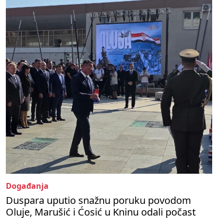
Događanja
Duspara uputio snažnu poruku povodom
Oluje, Marušić i Ćosić u Kninu odali počast