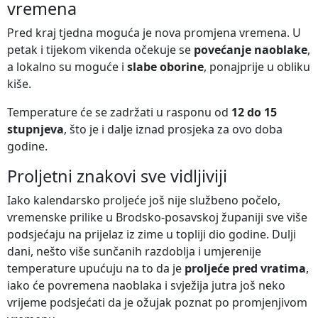
vremena
Pred kraj tjedna moguća je nova promjena vremena. U
petak i tijekom vikenda očekuje se
povećanje naoblake
,
a lokalno su moguće i
slabe oborine
, ponajprije u obliku
kiše.
Temperature će se zadržati u rasponu od
12 do 15
stupnjeva
, što je i dalje iznad prosjeka za ovo doba
godine.
Proljetni znakovi sve vidljiviji
Iako kalendarsko proljeće još nije službeno počelo,
vremenske prilike u Brodsko-posavskoj županiji sve više
podsjećaju na prijelaz iz zime u topliji dio godine. Dulji
dani, nešto više sunčanih razdoblja i umjerenije
temperature upućuju na to da je
proljeće pred vratima
,
iako će povremena naoblaka i svježija jutra još neko
vrijeme podsjećati da je ožujak poznat po promjenjivom