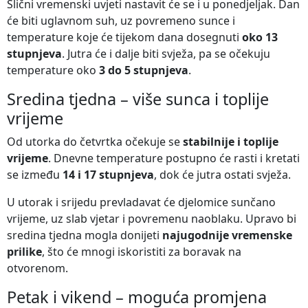
Slični vremenski uvjeti nastavit će se i u ponedjeljak. Dan
će biti uglavnom suh, uz povremeno sunce i
temperature koje će tijekom dana dosegnuti
oko 13
stupnjeva
. Jutra će i dalje biti svježa, pa se očekuju
temperature oko
3 do 5 stupnjeva
.
Sredina tjedna – više sunca i toplije
vrijeme
Od utorka do četvrtka očekuje se
stabilnije i toplije
vrijeme
. Dnevne temperature postupno će rasti i kretati
se između
14 i 17 stupnjeva
, dok će jutra ostati svježa.
U utorak i srijedu prevladavat će djelomice sunčano
vrijeme, uz slab vjetar i povremenu naoblaku. Upravo bi
sredina tjedna mogla donijeti
najugodnije vremenske
prilike
, što će mnogi iskoristiti za boravak na
otvorenom.
Petak i vikend – moguća promjena