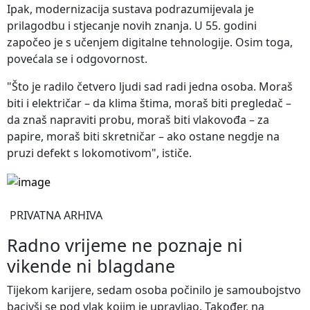
Ipak, modernizacija sustava podrazumijevala je
prilagodbu i stjecanje novih znanja. U 55. godini
započeo je s učenjem digitalne tehnologije. Osim toga,
povećala se i odgovornost.
"Što je radilo četvero ljudi sad radi jedna osoba. Moraš
biti i električar – da klima štima, moraš biti pregledač –
da znaš napraviti probu, moraš biti vlakovođa – za
papire, moraš biti skretničar – ako ostane negdje na
pruzi defekt s lokomotivom", ističe.
PRIVATNA ARHIVA
Radno vrijeme ne poznaje ni
vikende ni blagdane
Tijekom karijere, sedam osoba počinilo je samoubojstvo
bacivši se pod vlak kojim je upravljao. Također, na