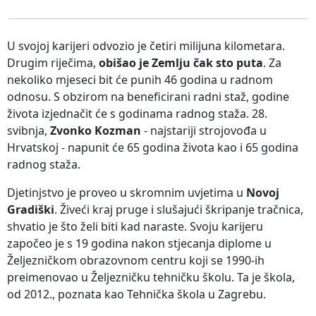
U svojoj karijeri odvozio je četiri milijuna kilometara.
Drugim riječima,
obišao je Zemlju čak sto puta
. Za
nekoliko mjeseci bit će punih 46 godina u radnom
odnosu. S obzirom na beneficirani radni staž, godine
života izjednačit će s godinama radnog staža. 28.
svibnja,
Zvonko Kozman
- najstariji strojovođa u
Hrvatskoj - napunit će 65 godina života kao i 65 godina
radnog staža.
Djetinjstvo je proveo u skromnim uvjetima u
Novoj
Gradiški
. Živeći kraj pruge i slušajući škripanje tračnica,
shvatio je što želi biti kad naraste. Svoju karijeru
započeo je s 19 godina nakon stjecanja diplome u
Željezničkom obrazovnom centru koji se 1990-ih
preimenovao u Željezničku tehničku školu. Ta je škola,
od 2012., poznata kao Tehnička škola u Zagrebu.