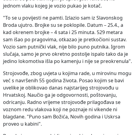
jednom vlaku kojeg je vozio pukao je kotač.
"To se u povijesti ne pamti. Izlazio sam iz Slavonskog
Broda ujutro. Brojke su se poklopile. Datum – 25.4., a
kad okrenem brojke – 4 sata i 25 minuta. 529 metara
sam išao po pragovima, otkazao je pretkočioni sustav.
Vozio sam putnički vlak, nije bilo puno putnika. Igrom
slučaja, samo je prvo okretno postolje ispalo tako da je
jedino lokomotiva išla po kamenju i nije se preokrenula".
Strojovođe, zbog uvjeta u kojima rade, u mirovinu mogu
već s navršenih 55 godina života. Posao kojim se bavi
uvelike je oblikovao danas najstarijeg strojovođu u
Hrvatskoj. Naučio ga je odgovornosti, poštovanju,
odricanju. Radno vrijeme strojovođe prilagođava se
voznom redu vlakova koji ne poznaje ni vikende ni
blagdane. "Puno sam Božića, Novih godina i Uskrsa
proveo u kabini".