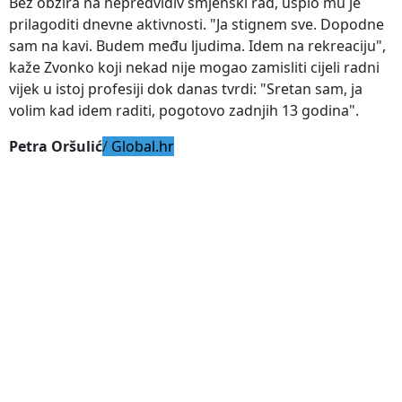
Bez obzira na nepredvidiv smjenski rad, uspio mu je
prilagoditi dnevne aktivnosti. "Ja stignem sve. Dopodne
sam na kavi. Budem među ljudima. Idem na rekreaciju",
kaže Zvonko koji nekad nije mogao zamisliti cijeli radni
vijek u istoj profesiji dok danas tvrdi: "Sretan sam, ja
volim kad idem raditi, pogotovo zadnjih 13 godina".
Petra Oršulić
/
Global.hr