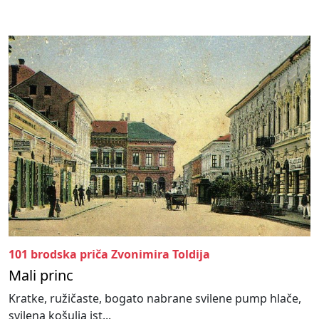
101 brodska priča Zvonimira Toldija
Mali princ
Kratke, ružičaste, bogato nabrane svilene pump hlače,
svilena košulja ist...