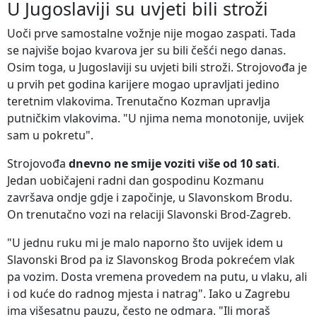
U Jugoslaviji su uvjeti bili stroži
Uoči prve samostalne vožnje nije mogao zaspati. Tada
se najviše bojao kvarova jer su bili češći nego danas.
Osim toga, u Jugoslaviji su uvjeti bili stroži. Strojovođa je
u prvih pet godina karijere mogao upravljati jedino
teretnim vlakovima. Trenutačno Kozman upravlja
putničkim vlakovima. "U njima nema monotonije, uvijek
sam u pokretu".
Strojovođa
dnevno ne smije voziti više od 10 sati
.
Jedan uobičajeni radni dan gospodinu Kozmanu
završava ondje gdje i započinje, u Slavonskom Brodu.
On trenutačno vozi na relaciji Slavonski Brod-Zagreb.
"U jednu ruku mi je malo naporno što uvijek idem u
Slavonski Brod pa iz Slavonskog Broda pokrećem vlak
pa vozim. Dosta vremena provedem na putu, u vlaku, ali
i od kuće do radnog mjesta i natrag". Iako u Zagrebu
ima višesatnu pauzu, često ne odmara. "Ili moraš