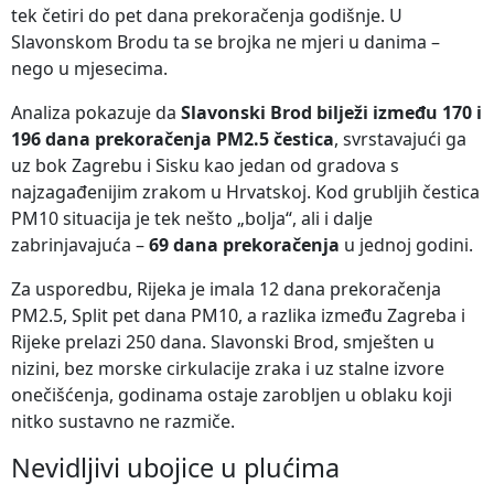
tek četiri do pet dana prekoračenja godišnje. U
Slavonskom Brodu ta se brojka ne mjeri u danima –
nego u mjesecima.
Analiza pokazuje da
Slavonski Brod bilježi između 170 i
196 dana prekoračenja PM2.5 čestica
, svrstavajući ga
uz bok Zagrebu i Sisku kao jedan od gradova s
najzagađenijim zrakom u Hrvatskoj. Kod grubljih čestica
PM10 situacija je tek nešto „bolja“, ali i dalje
zabrinjavajuća –
69 dana prekoračenja
u jednoj godini.
Za usporedbu, Rijeka je imala 12 dana prekoračenja
PM2.5, Split pet dana PM10, a razlika između Zagreba i
Rijeke prelazi 250 dana. Slavonski Brod, smješten u
nizini, bez morske cirkulacije zraka i uz stalne izvore
onečišćenja, godinama ostaje zarobljen u oblaku koji
nitko sustavno ne razmiče.
Nevidljivi ubojice u plućima