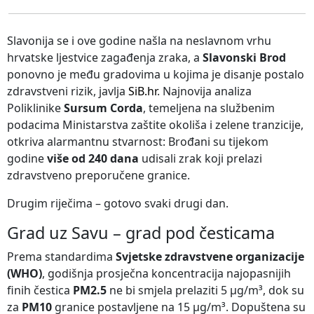
Slavonija se i ove godine našla na neslavnom vrhu
hrvatske ljestvice zagađenja zraka, a
Slavonski Brod
ponovno je među gradovima u kojima je disanje postalo
zdravstveni rizik, javlja
SiB.hr
. Najnovija analiza
Poliklinike
Sursum Corda
, temeljena na službenim
podacima Ministarstva zaštite okoliša i zelene tranzicije,
otkriva alarmantnu stvarnost: Brođani su tijekom
godine
više od 240 dana
udisali zrak koji prelazi
zdravstveno preporučene granice.
Drugim riječima – gotovo svaki drugi dan.
Grad uz Savu – grad pod česticama
Prema standardima
Svjetske zdravstvene organizacije
(WHO)
, godišnja prosječna koncentracija najopasnijih
finih čestica
PM2.5
ne bi smjela prelaziti 5 µg/m³, dok su
za
PM10
granice postavljene na 15 µg/m³. Dopuštena su