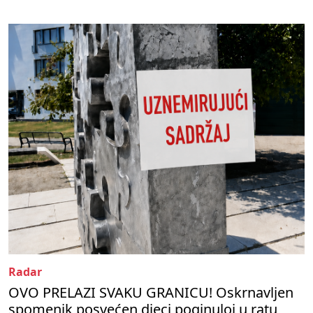
Radar
OVO PRELAZI SVAKU GRANICU! Oskrnavljen
spomenik posvećen djeci poginuloj u ratu