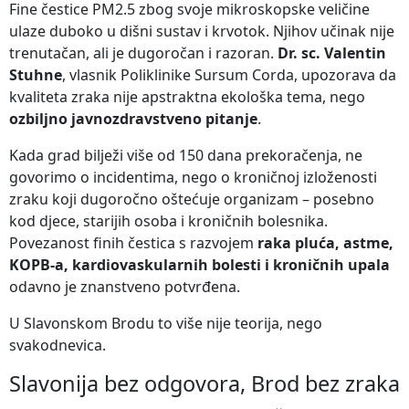
Fine čestice PM2.5 zbog svoje mikroskopske veličine
ulaze duboko u dišni sustav i krvotok. Njihov učinak nije
trenutačan, ali je dugoročan i razoran.
Dr. sc. Valentin
Stuhne
, vlasnik Poliklinike Sursum Corda, upozorava da
kvaliteta zraka nije apstraktna ekološka tema, nego
ozbiljno javnozdravstveno pitanje
.
Kada grad bilježi više od 150 dana prekoračenja, ne
govorimo o incidentima, nego o kroničnoj izloženosti
zraku koji dugoročno oštećuje organizam – posebno
kod djece, starijih osoba i kroničnih bolesnika.
Povezanost finih čestica s razvojem
raka pluća, astme,
KOPB-a, kardiovaskularnih bolesti i kroničnih upala
odavno je znanstveno potvrđena.
U Slavonskom Brodu to više nije teorija, nego
svakodnevica.
Slavonija bez odgovora, Brod bez zraka