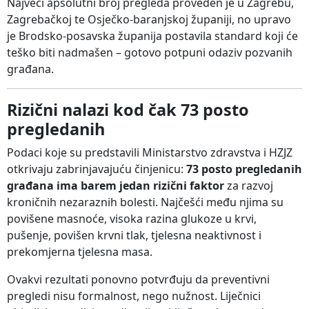
Najveći apsolutni broj pregleda proveden je u Zagrebu,
Zagrebačkoj te Osječko-baranjskoj županiji, no upravo
je Brodsko-posavska županija postavila standard koji će
teško biti nadmašen – gotovo potpuni odaziv pozvanih
građana.
Rizični nalazi kod čak 73 posto
pregledanih
Podaci koje su predstavili Ministarstvo zdravstva i HZJZ
otkrivaju zabrinjavajuću činjenicu:
73 posto pregledanih
građana ima barem jedan rizični faktor
za razvoj
kroničnih nezaraznih bolesti. Najčešći među njima su
povišene masnoće, visoka razina glukoze u krvi,
pušenje, povišen krvni tlak, tjelesna neaktivnost i
prekomjerna tjelesna masa.
Ovakvi rezultati ponovno potvrđuju da preventivni
pregledi nisu formalnost, nego nužnost. Liječnici