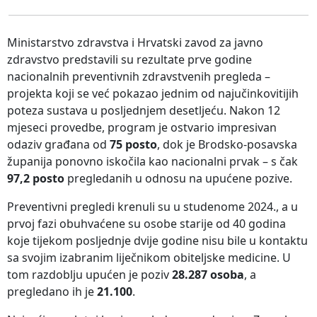
Ministarstvo zdravstva i Hrvatski zavod za javno
zdravstvo predstavili su rezultate prve godine
nacionalnih preventivnih zdravstvenih pregleda –
projekta koji se već pokazao jednim od najučinkovitijih
poteza sustava u posljednjem desetljeću. Nakon 12
mjeseci provedbe, program je ostvario impresivan
odaziv građana od
75 posto
, dok je Brodsko-posavska
županija ponovno iskočila kao nacionalni prvak – s čak
97,2 posto
pregledanih u odnosu na upućene pozive.
Preventivni pregledi krenuli su u studenome 2024., a u
prvoj fazi obuhvaćene su osobe starije od 40 godina
koje tijekom posljednje dvije godine nisu bile u kontaktu
sa svojim izabranim liječnikom obiteljske medicine. U
tom razdoblju upućen je poziv
28.287 osoba
, a
pregledano ih je
21.100
.