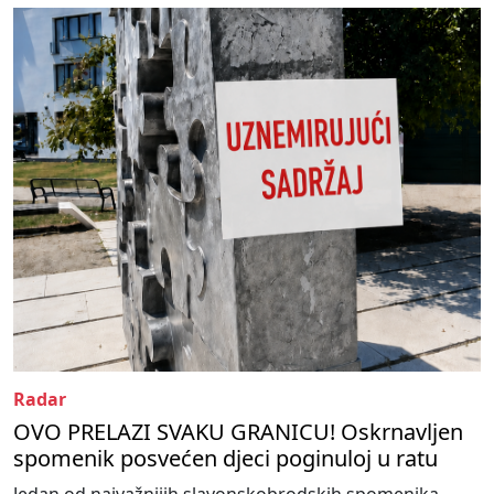
Radar
OVO PRELAZI SVAKU GRANICU! Oskrnavljen
spomenik posvećen djeci poginuloj u ratu
Jedan od najvažnijih slavonskobrodskih spomenika