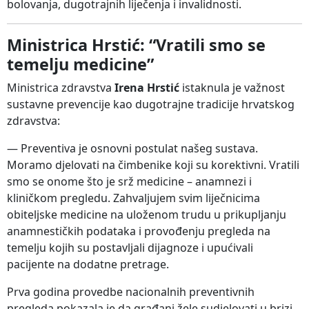
bolovanja, dugotrajnih liječenja i invalidnosti.
Ministrica Hrstić: “Vratili smo se
temelju medicine”
Ministrica zdravstva
Irena Hrstić
istaknula je važnost
sustavne prevencije kao dugotrajne tradicije hrvatskog
zdravstva:
— Preventiva je osnovni postulat našeg sustava.
Moramo djelovati na čimbenike koji su korektivni. Vratili
smo se onome što je srž medicine – anamnezi i
kliničkom pregledu. Zahvaljujem svim liječnicima
obiteljske medicine na uloženom trudu u prikupljanju
anamnestičkih podataka i provođenju pregleda na
temelju kojih su postavljali dijagnoze i upućivali
pacijente na dodatne pretrage.
Prva godina provedbe nacionalnih preventivnih
pregleda pokazala je da građani žele sudjelovati u brizi