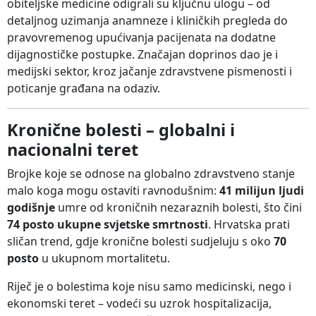
obiteljske medicine odigrali su ključnu ulogu – od
detaljnog uzimanja anamneze i kliničkih pregleda do
pravovremenog upućivanja pacijenata na dodatne
dijagnostičke postupke. Značajan doprinos dao je i
medijski sektor, kroz jačanje zdravstvene pismenosti i
poticanje građana na odaziv.
Kronične bolesti – globalni i
nacionalni teret
Brojke koje se odnose na globalno zdravstveno stanje
malo koga mogu ostaviti ravnodušnim:
41 milijun ljudi
godišnje
umre od kroničnih nezaraznih bolesti, što čini
74 posto ukupne svjetske smrtnosti
. Hrvatska prati
sličan trend, gdje kronične bolesti sudjeluju s oko
70
posto
u ukupnom mortalitetu.
Riječ je o bolestima koje nisu samo medicinski, nego i
ekonomski teret – vodeći su uzrok hospitalizacija,