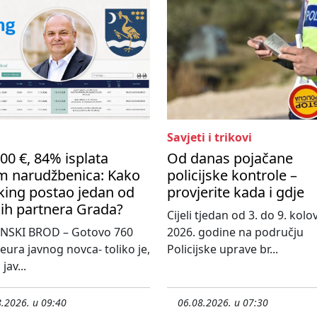
Savjeti i trikovi
00 €, 84% isplata
Od danas pojačane
m narudžbenica: Kako
policijske kontrole –
king postao jedan od
provjerite kada i gdje
ih partnera Grada?
Cijeli tjedan od 3. do 9. kol
NSKI BROD – Gotovo 760
2026. godine na području
 eura javnog novca- toliko je,
Policijske uprave br...
jav...
.2026. u 09:40
06.08.2026. u 07:30