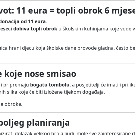
vot: 11 eura = topli obrok 6 mjes
donacija od 11 eura
.
jeseci dobiva topli obrok
u školskim kuhinjama koje vode vo
dnica hrani djecu koja školske dane provode gladna, često 
ke koje nose smisao
ri pripremaju
bogatu tombolu
, a posjetitelji će imati i pril
ih slika koje će biti izložene tijekom događaja.
ine obroke.
boljeg planiranja
izirati dolazak velikog broja ljudi, mole sve zainteresirane 