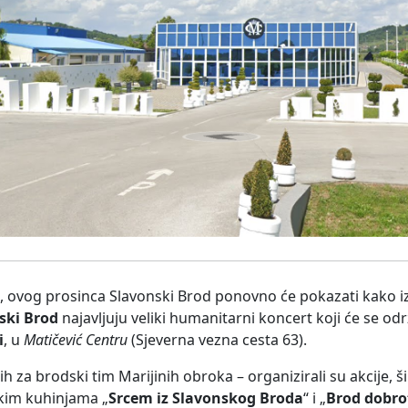
o, ovog prosinca Slavonski Brod ponovno će pokazati kako i
ski Brod
najavljuju veliki humanitarni koncert koji će se od
i
, u
Matičević Centru
(Sjeverna vezna cesta 63).
h za brodski tim Marijinih obroka – organizirali su akcije, ši
lskim kuhinjama „
Srcem iz Slavonskog Broda
“ i „
Brod dobro