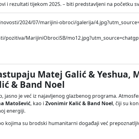
ovi i rezultati tijekom 2025. – biti predstavljeni na početku s
astupaju Matej Galić & Yeshua, 
lić & Band Noel
p, jasno je već iz najavljenog glazbenog programa. Atmosfe
a Matošević
, kao i
Zvonimir Kalić & Band Noel
, čiji su k
oj energiji.
 po kojima su brodski humanitarni događaji već prepoznatljiv