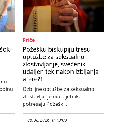
Priče
šok-
Požešku biskupiju tresu
optužbe za seksualno
u
zlostavljanje, svećenik
udaljen tek nakon izbijanja
afere?!
enu
godinu
Ozbiljne optužbe za seksualno
zlostavljanje maloljetnika
potresaju Požešk...
06.08.2026. u 19:00