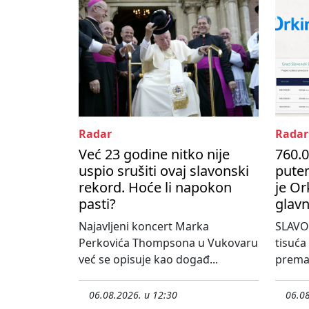
Radar
Radar
Već 23 godine nitko nije
760.0
uspio srušiti ovaj slavonski
pute
rekord. Hoće li napokon
je Or
pasti?
glavn
Najavljeni koncert Marka
SLAVO
Perkovića Thompsona u Vukovaru
tisuća
već se opisuje kao događ...
prema 
06.08.2026. u 12:30
06.08