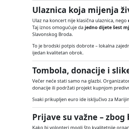
Ulaznica koja mijenja ži
Ulaz na koncert nije klasična ulaznica, nego
Taj iznos omogućuje da
jedno dijete šest m
Slavonskog Broda.
To je brodski potpis dobrote – lokalna zaje
ijedan kvalitetan obrok.
Tombola, donacije i sli
Večer neće stati samo na glazbi. Organizato
donacije ili podržati projekt kupnjom predivn
Svaki prikupljen euro ide isključivo za Marij
Prijave su važne – zbog 
Kako bi volonteri mogli što kvalitetnije organ