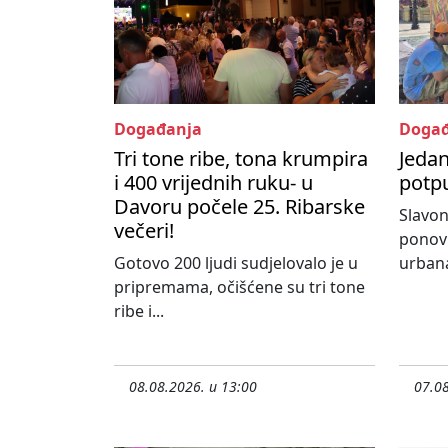
Događanja
Događ
Tri tone ribe, tona krumpira
Jedan
i 400 vrijednih ruku- u
potpu
Davoru počele 25. Ribarske
Slavon
večeri!
ponovn
Gotovo 200 ljudi sudjelovalo je u
urbana
pripremama, očišćene su tri tone
ribe i...
08.08.2026. u 13:00
07.08