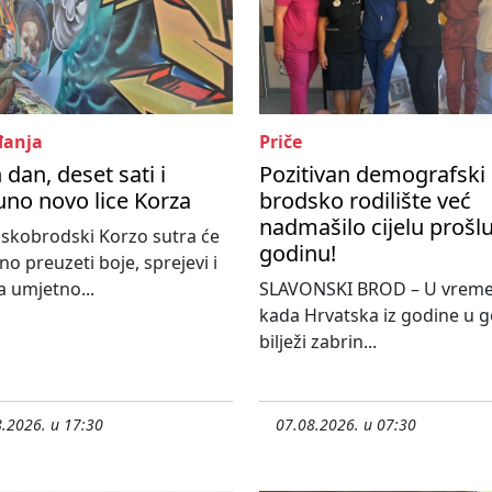
anja
Priče
 dan, deset sati i
Pozitivan demografski 
no novo lice Korza
brodsko rodilište već
nadmašilo cijelu prošl
skobrodski Korzo sutra će
godinu!
o preuzeti boje, sprejevi i
 umjetno...
SLAVONSKI BROD – U vrem
kada Hrvatska iz godine u 
bilježi zabrin...
.2026. u 17:30
07.08.2026. u 07:30