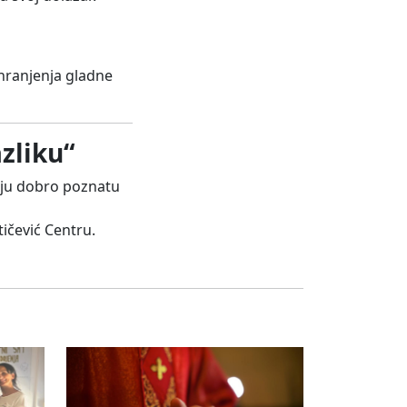
u hranjenja gladne
azliku“
oju dobro poznatu
tičević Centru.