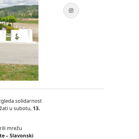
zgleda solidarnost
ržati u subotu,
13.
rili mrežu
te – Slavonski