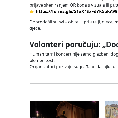
prijave skeniranjem QR koda s vizuala ili pu
👉
https://forms.gle/S1aX4SxFdYK5ukAV9
Dobrodošli su svi – obitelji, prijatelji, djeca,
djece.
Volonteri poručuju: „Dođi
Humanitarni koncert nije samo glazbeni dog
plemenitost.
Organizatori pozivaju sugrađane da lajkaju n