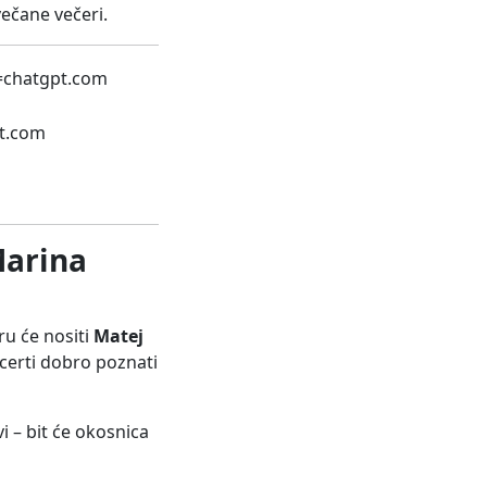
večane večeri.
Marina
ru će nositi
Matej
oncerti dobro poznati
i – bit će okosnica