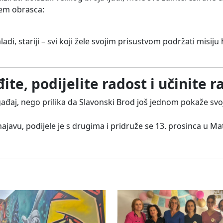
tem obrasca:
 mladi, stariji – svi koji žele svojim prisustvom podržati misij
te, podijelite radost i učinite r
ađaj, nego prilika da Slavonski Brod još jednom pokaže sv
ajavu, podijele je s drugima i pridruže se 13. prosinca u Ma