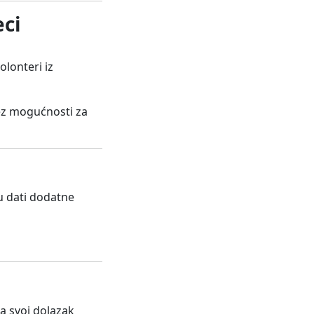
eci
lonteri iz
bez mogućnosti za
iku dati dodatne
da svoj dolazak