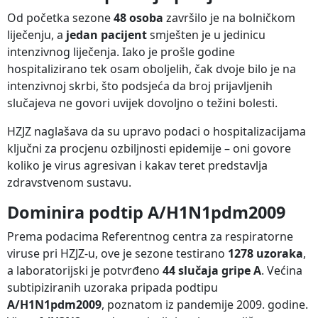
Od početka sezone
48 osoba
završilo je na bolničkom
liječenju, a
jedan pacijent
smješten je u jedinicu
intenzivnog liječenja. Iako je prošle godine
hospitalizirano tek osam oboljelih, čak dvoje bilo je na
intenzivnoj skrbi, što podsjeća da broj prijavljenih
slučajeva ne govori uvijek dovoljno o težini bolesti.
HZJZ naglašava da su upravo podaci o hospitalizacijama
ključni za procjenu ozbiljnosti epidemije – oni govore
koliko je virus agresivan i kakav teret predstavlja
zdravstvenom sustavu.
Dominira podtip A/H1N1pdm2009
Prema podacima Referentnog centra za respiratorne
viruse pri HZJZ-u, ove je sezone testirano
1278 uzoraka
,
a laboratorijski je potvrđeno
44 slučaja gripe A
. Većina
subtipiziranih uzoraka pripada podtipu
A/H1N1pdm2009
, poznatom iz pandemije 2009. godine.