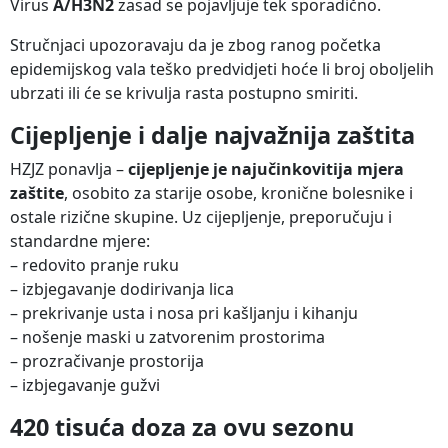
Virus
A/H3N2
zasad se pojavljuje tek sporadično.
Stručnjaci upozoravaju da je zbog ranog početka
epidemijskog vala teško predvidjeti hoće li broj oboljelih
ubrzati ili će se krivulja rasta postupno smiriti.
Cijepljenje i dalje najvažnija zaštita
HZJZ ponavlja –
cijepljenje je najučinkovitija mjera
zaštite
, osobito za starije osobe, kronične bolesnike i
ostale rizične skupine. Uz cijepljenje, preporučuju i
standardne mjere:
– redovito pranje ruku
– izbjegavanje dodirivanja lica
– prekrivanje usta i nosa pri kašljanju i kihanju
– nošenje maski u zatvorenim prostorima
– prozračivanje prostorija
– izbjegavanje gužvi
420 tisuća doza za ovu sezonu