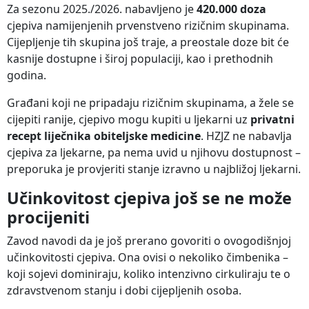
Za sezonu 2025./2026. nabavljeno je
420.000 doza
cjepiva namijenjenih prvenstveno rizičnim skupinama.
Cijepljenje tih skupina još traje, a preostale doze bit će
kasnije dostupne i široj populaciji, kao i prethodnih
godina.
Građani koji ne pripadaju rizičnim skupinama, a žele se
cijepiti ranije, cjepivo mogu kupiti u ljekarni uz
privatni
recept liječnika obiteljske medicine
. HZJZ ne nabavlja
cjepiva za ljekarne, pa nema uvid u njihovu dostupnost –
preporuka je provjeriti stanje izravno u najbližoj ljekarni.
Učinkovitost cjepiva još se ne može
procijeniti
Zavod navodi da je još prerano govoriti o ovogodišnjoj
učinkovitosti cjepiva. Ona ovisi o nekoliko čimbenika –
koji sojevi dominiraju, koliko intenzivno cirkuliraju te o
zdravstvenom stanju i dobi cijepljenih osoba.