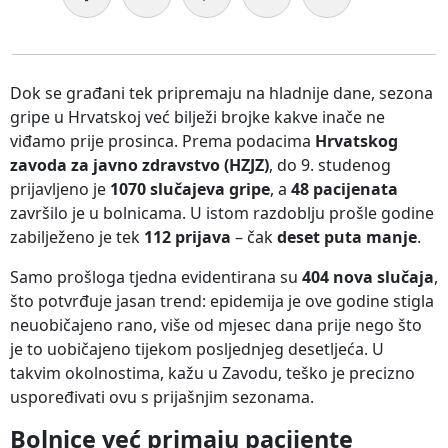
Dok se građani tek pripremaju na hladnije dane, sezona
gripe u Hrvatskoj već bilježi brojke kakve inače ne
viđamo prije prosinca. Prema podacima
Hrvatskog
zavoda za javno zdravstvo (HZJZ)
, do 9. studenog
prijavljeno je
1070 slučajeva gripe
, a
48 pacijenata
završilo je u bolnicama. U istom razdoblju prošle godine
zabilježeno je tek
112 prijava
– čak
deset puta manje
.
Samo prošloga tjedna evidentirana su
404 nova slučaja
,
što potvrđuje jasan trend: epidemija je ove godine stigla
neuobičajeno rano, više od mjesec dana prije nego što
je to uobičajeno tijekom posljednjeg desetljeća. U
takvim okolnostima, kažu u Zavodu, teško je precizno
uspoređivati ovu s prijašnjim sezonama.
Bolnice već primaju pacijente