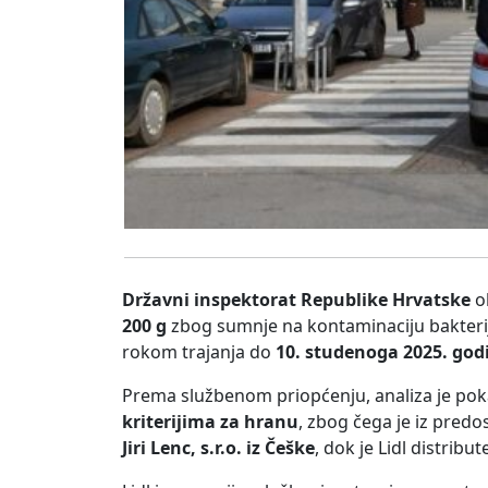
Državni inspektorat Republike Hrvatske
ob
200 g
zbog sumnje na kontaminaciju bakter
rokom trajanja do
10. studenoga 2025. god
Prema službenom priopćenju, analiza je pok
kriterijima za hranu
, zbog čega je iz pred
Jiri Lenc, s.r.o. iz Češke
, dok je Lidl distrib