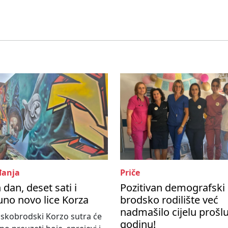
anja
Priče
 dan, deset sati i
Pozitivan demografski 
no novo lice Korza
brodsko rodilište već
nadmašilo cijelu prošl
skobrodski Korzo sutra će
godinu!