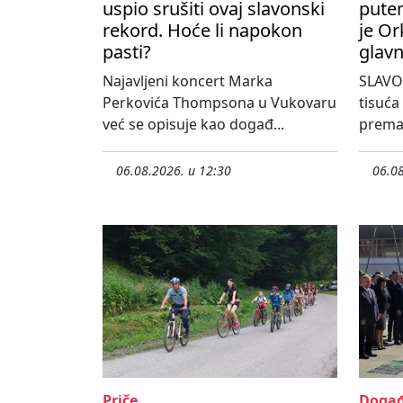
uspio srušiti ovaj slavonski
pute
rekord. Hoće li napokon
je Or
pasti?
glavn
Najavljeni koncert Marka
SLAVO
Perkovića Thompsona u Vukovaru
tisuća
već se opisuje kao događ...
prema 
06.08.2026. u 12:30
06.08
Priče
Događ