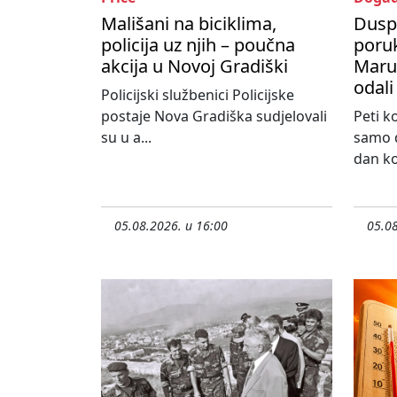
Mališani na biciklima,
Dusp
policija uz njih – poučna
poru
akcija u Novoj Gradiški
Maruš
odali
Policijski službenici Policijske
postaje Nova Gradiška sudjelovali
Peti k
su u a...
samo d
dan koj
05.08.2026. u 16:00
05.08