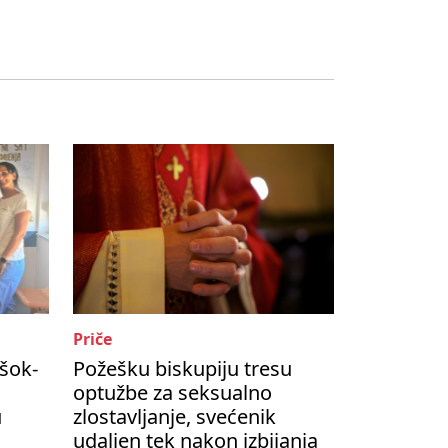
Priče
šok-
Požešku biskupiju tresu
optužbe za seksualno
u
zlostavljanje, svećenik
udaljen tek nakon izbijanja