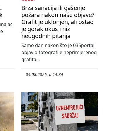
c
Brza sanacija ili gašenje
ik
požara nakon naše objave?
Grafit je uklonjen, ali ostao
unalac
je gorak okus i niz
ke
neugodnih pitanja
Samo dan nakon što je 035portal
objavio fotografije neprimjerenog
grafita...
04.08.2026. u 14:34