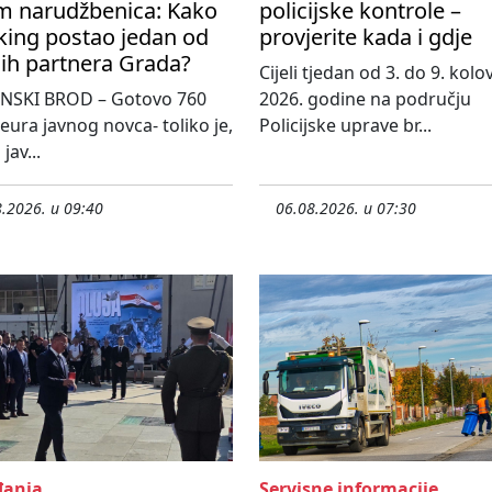
m narudžbenica: Kako
policijske kontrole –
king postao jedan od
provjerite kada i gdje
ih partnera Grada?
Cijeli tjedan od 3. do 9. kol
NSKI BROD – Gotovo 760
2026. godine na području
 eura javnog novca- toliko je,
Policijske uprave br...
jav...
.2026. u 09:40
06.08.2026. u 07:30
anja
Servisne informacije