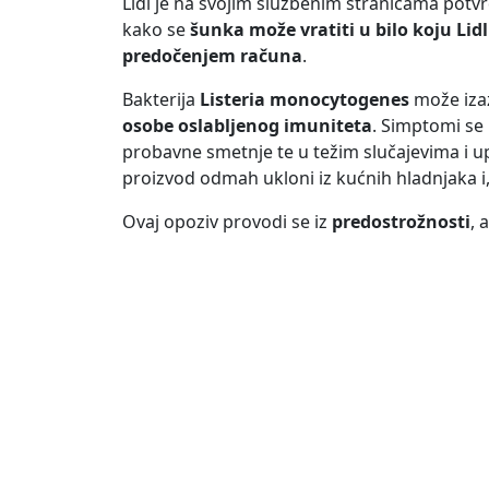
Lidl je na svojim službenim stranicama potv
kako se
šunka može vratiti u bilo koju Lid
predočenjem računa
.
Bakterija
Listeria monocytogenes
može izazv
osobe oslabljenog imuniteta
. Simptomi se
probavne smetnje te u težim slučajevima i u
proizvod odmah ukloni iz kućnih hladnjaka 
Ovaj opoziv provodi se iz
predostrožnosti
, 