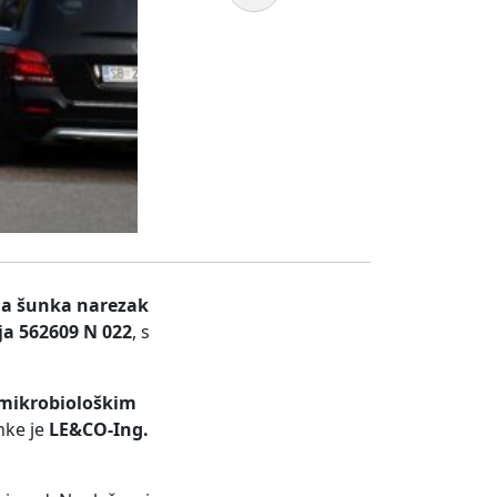
na šunka narezak
ja 562609 N 022
, s
 mikrobiološkim
nke je
LE&CO-Ing.