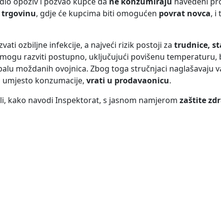
rdio opoziv i pozvao kupce da
ne konzumiraju
navedeni pro
l trgovinu
, gdje će kupcima biti omogućen
povrat novca
, i
ati ozbiljne infekcije, a najveći rizik postoji za
trudnice, st
 mogu razviti postupno, uključujući povišenu temperaturu, 
palu moždanih ovojnica. Zbog toga stručnjaci naglašavaju v
i, umjesto konzumacije,
vrati u prodavaonicu
.
ali, kako navodi Inspektorat, s jasnom namjerom
zaštite zd