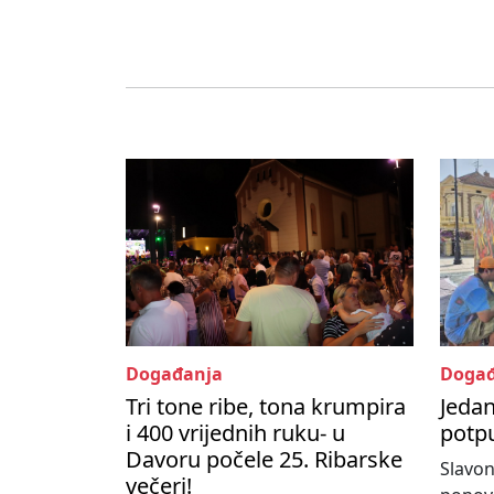
Događanja
Događ
Tri tone ribe, tona krumpira
Jedan
i 400 vrijednih ruku- u
potpu
Davoru počele 25. Ribarske
Slavon
večeri!