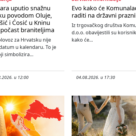
ara uputio snažnu
Evo kako će Komunala
ku povodom Oluje,
raditi na državni prazn
ić i Ćosić u Kninu
Iz trgovačkog društva Kom
 počast braniteljima
d.o.o. obavijestili su korisni
olovoz za Hrvatsku nije
kako će...
atum u kalendaru. To je
i simbolizira...
.2026. u 12:00
04.08.2026. u 17:30