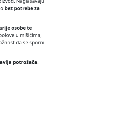
izvod. Naglašavaju
 to
bez potrebe za
arije osobe te
bolove u mišićima,
ažnost da se sporni
ravlja potrošača
.