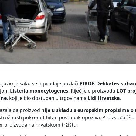
javio je kako se iz prodaje povlači
PIKOK Delikates kuha
ijom
Listeria monocytogenes
. Riječ je o proizvodu
LOT bro
ine
, koji je bio dostupan u trgovinama
Lidl Hrvatska
.
azala da proizvod
nije u skladu s europskim propisima o
ostrožnosti pokrenut hitan postupak opoziva. Proizvođač šu
uter proizvoda na hrvatskom tržištu.