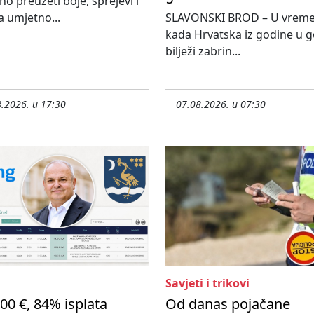
o preuzeti boje, sprejevi i
 umjetno...
SLAVONSKI BROD – U vrem
kada Hrvatska iz godine u 
bilježi zabrin...
.2026. u 17:30
07.08.2026. u 07:30
Savjeti i trikovi
00 €, 84% isplata
Od danas pojačane