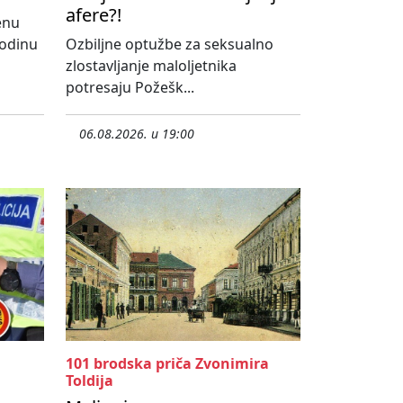
afere?!
enu
godinu
Ozbiljne optužbe za seksualno
zlostavljanje maloljetnika
potresaju Požešk...
06.08.2026. u 19:00
101 brodska priča Zvonimira
Toldija