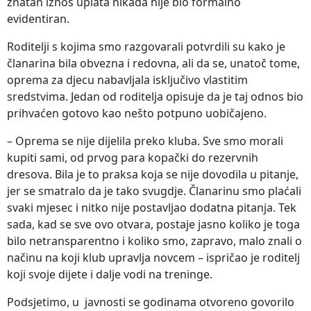
znatan iznos uplata nikada nije bio formalno
evidentiran.
Roditelji s kojima smo razgovarali potvrdili su kako je
članarina bila obvezna i redovna, ali da se, unatoč tome,
oprema za djecu nabavljala isključivo vlastitim
sredstvima. Jedan od roditelja opisuje da je taj odnos bio
prihvaćen gotovo kao nešto potpuno uobičajeno.
– Oprema se nije dijelila preko kluba. Sve smo morali
kupiti sami, od prvog para kopački do rezervnih
dresova. Bila je to praksa koja se nije dovodila u pitanje,
jer se smatralo da je tako svugdje. Članarinu smo plaćali
svaki mjesec i nitko nije postavljao dodatna pitanja. Tek
sada, kad se sve ovo otvara, postaje jasno koliko je toga
bilo netransparentno i koliko smo, zapravo, malo znali o
načinu na koji klub upravlja novcem – ispričao je roditelj
koji svoje dijete i dalje vodi na treninge.
Podsjetimo, u javnosti se godinama otvoreno govorilo