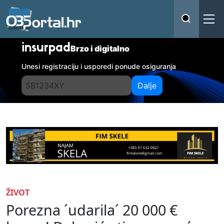
insurpad
Brzo i digitalno
Unesi registraciju i usporedi ponude osiguranja
Dalje
ŽIVOT
Porezna ´udarila´ 20 000 €