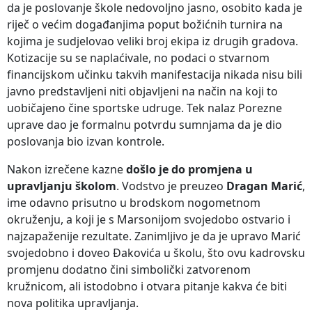
da je poslovanje škole nedovoljno jasno, osobito kada je
riječ o većim događanjima poput božićnih turnira na
kojima je sudjelovao veliki broj ekipa iz drugih gradova.
Kotizacije su se naplaćivale, no podaci o stvarnom
financijskom učinku takvih manifestacija nikada nisu bili
javno predstavljeni niti objavljeni na način na koji to
uobičajeno čine sportske udruge. Tek nalaz Porezne
uprave dao je formalnu potvrdu sumnjama da je dio
poslovanja bio izvan kontrole.
Nakon izrečene kazne
došlo je do promjena u
upravljanju školom
. Vodstvo je preuzeo
Dragan Marić
,
ime odavno prisutno u brodskom nogometnom
okruženju, a koji je s Marsonijom svojedobo ostvario i
najzapaženije rezultate. Zanimljivo je da je upravo Marić
svojedobno i doveo Đakovića u školu, što ovu kadrovsku
promjenu dodatno čini simbolički zatvorenom
kružnicom, ali istodobno i otvara pitanje kakva će biti
nova politika upravljanja.