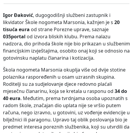
Igor Đaković
, dugogodišnji službeni zastupnik i
likvidator Škole nogometa Marsonia, kažnjen je s
20
tisuća eura
od strane Porezne uprave, saznaje
035portal
od izvora bliskih klubu. Prema nalazu
nadzora, dio prihoda škole nije bio prikazan u službenim
financijskim izvještajima, osobito onaj koji se odnosio na
gotovinsku naplatu članarina i kotizacija.
Škola nogometa Marsonia okuplja više od dvije stotine
polaznika raspoređenih u osam uzrasnih skupina.
Roditelji su za sudjelovanje djece redovno plaćali
mjesečnu članarinu, koja se kretala u rasponu od
34 do
40 eura
. Međutim, prema tvrdnjama osoba upoznatih s
radom škole, značajan dio uplata nije se vršio putem
računa, nego izravno, u gotovini, uz vođenje evidencije u
bilježnici ili paragonu. Upravo taj oblik poslovanja bio je
predmet interesa poreznih službenika, koji su utvrdili da