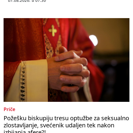
07.08.2026. u 07:30
Priče
Požešku biskupiju tresu optužbe za seksualno
zlostavljanje, svećenik udaljen tek nakon
izbijanja afere?!