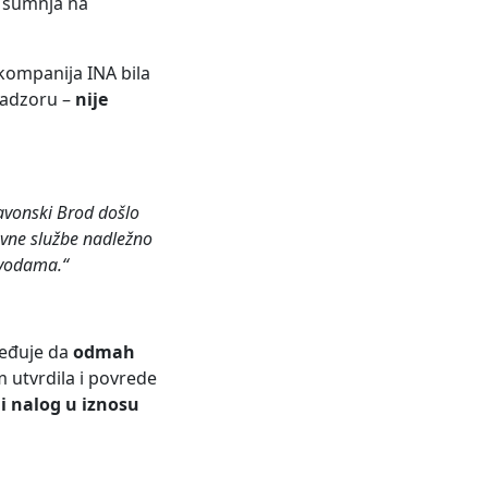
e sumnja na
e kompanija INA bila
nadzoru –
nije
avonski Brod došlo
žavne službe nadležno
 vodama.“
ređuje da
odmah
om utvrdila i povrede
i nalog u iznosu