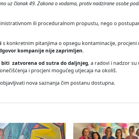
ano uz članak 49. Zakona o vodama, protiv nadzirane osobe po
inistrativnom ili proceduralnom propustu, nego o postupan
i
s konkretnim pitanjima o opsegu kontaminacije, procjeni 
dgovor kompanije nije zaprimljen
.
 biti zatvorena od sutra do daljnjeg
, a radovi i nadzor su 
nečišćenja i procjeni mogućeg utjecaja na okoliš.
 i objavljivati nova saznanja čim postanu dostupna.