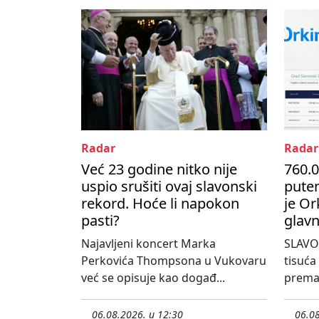
Radar
Radar
Već 23 godine nitko nije
760.0
uspio srušiti ovaj slavonski
pute
rekord. Hoće li napokon
je Or
pasti?
glavn
Najavljeni koncert Marka
SLAVO
Perkovića Thompsona u Vukovaru
tisuća
već se opisuje kao događ...
prema 
06.08.2026. u 12:30
06.08