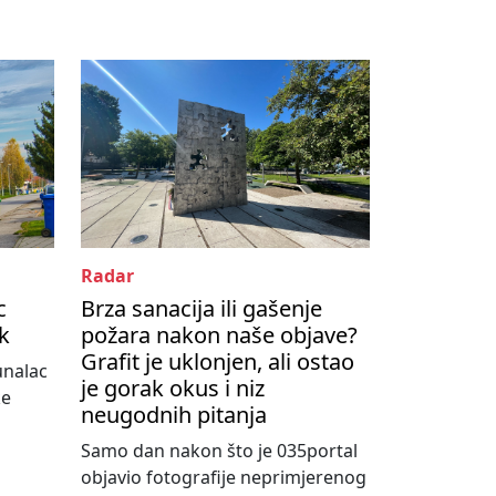
Radar
c
Brza sanacija ili gašenje
ik
požara nakon naše objave?
Grafit je uklonjen, ali ostao
unalac
je gorak okus i niz
ke
neugodnih pitanja
Samo dan nakon što je 035portal
objavio fotografije neprimjerenog