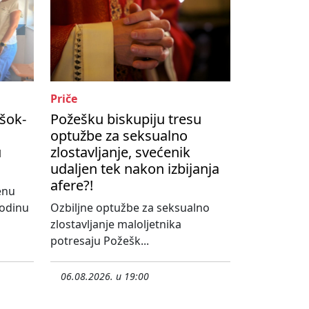
Priče
šok-
Požešku biskupiju tresu
optužbe za seksualno
u
zlostavljanje, svećenik
udaljen tek nakon izbijanja
afere?!
enu
godinu
Ozbiljne optužbe za seksualno
zlostavljanje maloljetnika
potresaju Požešk...
06.08.2026. u 19:00