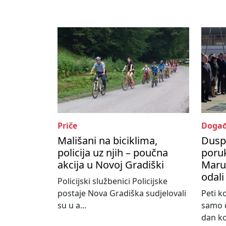
Priče
Događ
Mališani na biciklima,
Dusp
policija uz njih – poučna
poru
akcija u Novoj Gradiški
Maruš
odali
Policijski službenici Policijske
postaje Nova Gradiška sudjelovali
Peti k
su u a...
samo d
dan koj