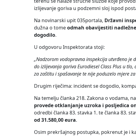
terenu se nalaze stručne službe koje provode
izlijevanje goriva u podzemni sloj ispod pos
Na novinarski upit 035portala,
Državni insp
dužna o tome
odmah obavijestiti nadležne
dogodilo
.
U odgovoru Inspektorata stoji:
„Nadzorom vodopravna inspekcija utvrđeno je da
do izlijevanja goriva Eurodiesel Class Plus u tlo
za zaštitu i spašavanje te nije poduzelo mjere 
Drugim riječima: incident se dogodio, kompani
Na temelju članka 218. Zakona o vodama, nad
provede otklanjanje uzroka i posljedica on
odredbi članka 83. stavka 1. te članka 83. s
od 31.580,00 eura
.
Osim prekršajnog postupka, pokrenut je i ka