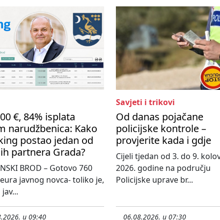
Savjeti i trikovi
00 €, 84% isplata
Od danas pojačane
m narudžbenica: Kako
policijske kontrole –
king postao jedan od
provjerite kada i gdje
ih partnera Grada?
Cijeli tjedan od 3. do 9. kol
NSKI BROD – Gotovo 760
2026. godine na području
 eura javnog novca- toliko je,
Policijske uprave br...
jav...
.2026. u 09:40
06.08.2026. u 07:30