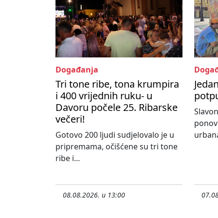
Događanja
Događ
Tri tone ribe, tona krumpira
Jedan
i 400 vrijednih ruku- u
potpu
Davoru počele 25. Ribarske
Slavon
večeri!
ponovn
Gotovo 200 ljudi sudjelovalo je u
urbana
pripremama, očišćene su tri tone
ribe i...
08.08.2026. u 13:00
07.08