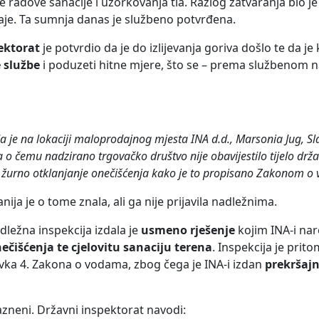
 radove sanacije i uzorkovanja tla. Razlog zatvaranja bio j
taje. Ta sumnja danas je službeno potvrđena.
ektorat
je potvrdio da je do izlijevanja goriva došlo te da j
 službe
i poduzeti hitne mjere, što se – prema službenom 
 je na lokaciji maloprodajnog mjesta INA d.d., Marsonia Jug, Sl
, a o čemu nadzirano trgovačko društvo nije obavijestilo tijelo dr
za žurno otklanjanje onečišćenja kako je to propisano Zakonom o
ja je o tome znala, ali ga nije prijavila nadležnima.
ležna inspekcija izdala je
usmeno rješenje
kojim INA-i na
ečišćenja te cjelovitu sanaciju terena
. Inspekcija je prit
tavka 4. Zakona o vodama, zbog čega je INA-i izdan
prekršajn
zneni. Državni inspektorat navodi: