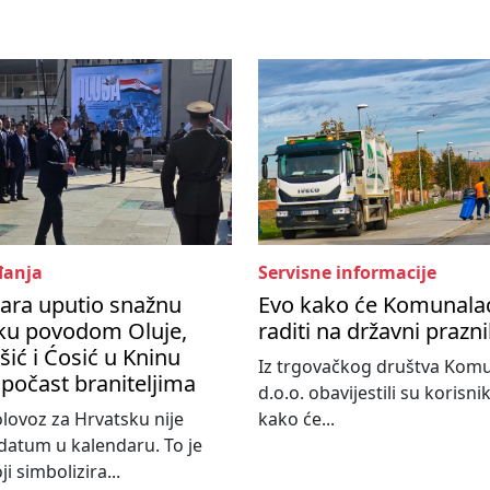
anja
Servisne informacije
ara uputio snažnu
Evo kako će Komunala
ku povodom Oluje,
raditi na državni prazn
ić i Ćosić u Kninu
Iz trgovačkog društva Kom
 počast braniteljima
d.o.o. obavijestili su korisni
olovoz za Hrvatsku nije
kako će...
atum u kalendaru. To je
i simbolizira...