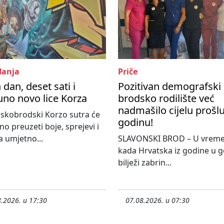
anja
Priče
 dan, deset sati i
Pozitivan demografski 
no novo lice Korza
brodsko rodilište već
nadmašilo cijelu prošl
skobrodski Korzo sutra će
godinu!
o preuzeti boje, sprejevi i
 umjetno...
SLAVONSKI BROD – U vrem
kada Hrvatska iz godine u 
bilježi zabrin...
.2026. u 17:30
07.08.2026. u 07:30