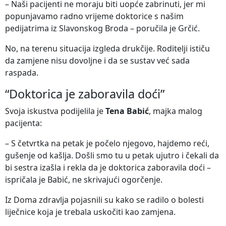
– Naši pacijenti ne moraju biti uopće zabrinuti, jer mi
popunjavamo radno vrijeme doktorice s našim
pedijatrima iz Slavonskog Broda – poručila je Grčić.
No, na terenu situacija izgleda drukčije. Roditelji ističu
da zamjene nisu dovoljne i da se sustav već sada
raspada.
“Doktorica je zaboravila doći”
Svoja iskustva podijelila je
Tena Babić
, majka malog
pacijenta:
– S četvrtka na petak je počelo njegovo, hajdemo reći,
gušenje od kašlja. Došli smo tu u petak ujutro i čekali da
bi sestra izašla i rekla da je doktorica zaboravila doći –
ispričala je Babić, ne skrivajući ogorčenje.
Iz Doma zdravlja pojasnili su kako se radilo o bolesti
liječnice koja je trebala uskočiti kao zamjena.