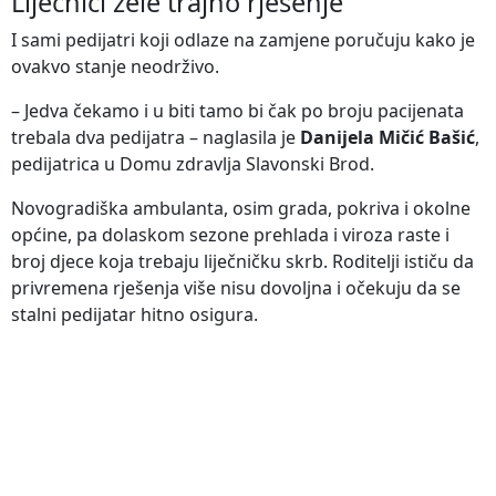
Liječnici žele trajno rješenje
I sami pedijatri koji odlaze na zamjene poručuju kako je
ovakvo stanje neodrživo.
– Jedva čekamo i u biti tamo bi čak po broju pacijenata
trebala dva pedijatra – naglasila je
Danijela Mičić Bašić
,
pedijatrica u Domu zdravlja Slavonski Brod.
Novogradiška ambulanta, osim grada, pokriva i okolne
općine, pa dolaskom sezone prehlada i viroza raste i
broj djece koja trebaju liječničku skrb. Roditelji ističu da
privremena rješenja više nisu dovoljna i očekuju da se
stalni pedijatar hitno osigura.