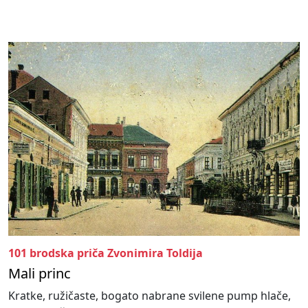
101 brodska priča Zvonimira Toldija
Mali princ
Kratke, ružičaste, bogato nabrane svilene pump hlače,