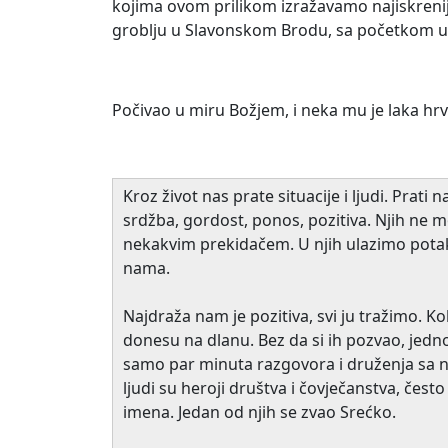
kojima ovom prilikom izražavamo najiskren
groblju u Slavonskom Brodu, sa početkom u 
Počivao u miru Božjem, i neka mu je laka hr
Kroz život nas prate situacije i ljudi. Prat
srdžba, gordost, ponos, pozitiva. Njih ne m
nekakvim prekidačem. U njih ulazimo potak
nama.
Najdraža nam je pozitiva, svi ju tražimo. K
donesu na dlanu. Bez da si ih pozvao, jedno
samo par minuta razgovora i druženja sa nji
ljudi su heroji društva i čovječanstva, čest
imena. Jedan od njih se zvao Srećko.