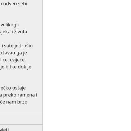
no odveo sebi
velikog i
jeka i života.
i sate je trošio
božavao ga je
ice, cvijeće,
je bitke dok je
Srećko ostaje
ba preko ramena i
o će nam brzo
jeti.