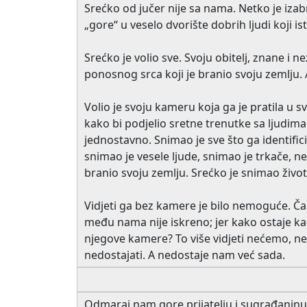
Srećko od jučer nije sa nama. Netko je iza
„gore“ u veselo dvorište dobrih ljudi koji i
Srećko je volio sve. Svoju obitelj, znane i n
ponosnog srca koji je branio svoju zemlju. A
Volio je svoju kameru koja ga je pratila u sv
kako bi podjelio sretne trenutke sa ljudima
jednostavno. Snimao je sve što ga identifici
snimao je vesele ljude, snimao je trkače, n
branio svoju zemlju. Srećko je snimao život
Vidjeti ga bez kamere je bilo nemoguće. Čak 
među nama nije iskreno; jer kako ostaje ka
njegove kamere? To više vidjeti nećemo, n
nedostajati. A nedostaje nam već sada.
Odmaraj nam gore prijatelju i sugrađaninu 