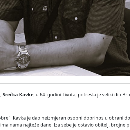
a,
Srećka Kavke
, u 64. godini života, potresla je veliki dio B
bre", Kavka je dao neizmjeran osobni doprinos u obrani dom
 nama najteže dane. Iza sebe je ostavio obitelj, brojne pri