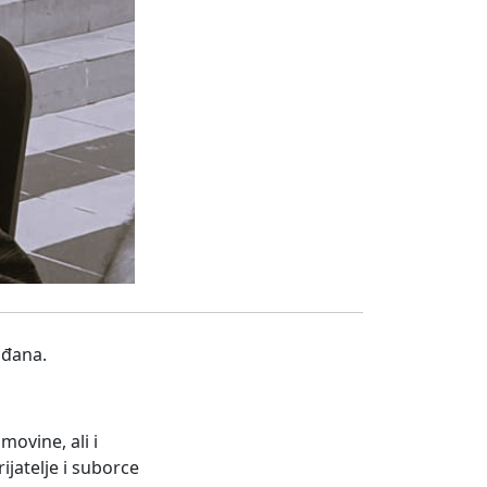
rođana.
ovine, ali i
jatelje i suborce