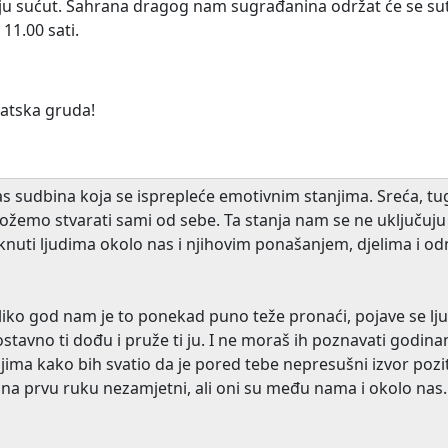
iju sućut. Sahrana dragog nam sugrađanina održat će se s
11.00 sati.
vatska gruda!
i nas sudbina koja se isprepleće emotivnim stanjima. Sreća, tu
ožemo stvarati sami od sebe. Ta stanja nam se ne uključuju i
nuti ljudima okolo nas i njihovim ponašanjem, djelima i 
oliko god nam je to ponekad puno teže pronaći, pojave se lju
stavno ti dođu i pruže ti ju. I ne moraš ih poznavati godina
ma kako bih svatio da je pored tebe nepresušni izvor pozitiv
o na prvu ruku nezamjetni, ali oni su među nama i okolo nas.