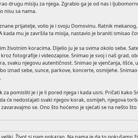
brao drugu misiju za njega. Zgrabio ga je od nas i ljubomor
sto nisu sa nama.
eznane prijatelje, volio je i svoju Domovinu. Ratnik mekanog, 
 kada mu je završila ta misija, nastavio je braniti smisao čov
im životnim koracima. Dijelio ju je sa svima okolo sebe. Sate 
 kroz fotografije i videozapise. Snimao je svoj i naš grad, o
ra, svaku njegovu autentičnost. Snimao je vjenčanja, lišće, ul
ebo iznad sebe, sunce, parkove, koncerte, osmijehe. Snimao 
.
za pomisliti je i je li pored njega i kada usni. Pričati kako 
da će nedostajati svaki njegov korak, osmijeh, njegova tor
e zavaravajmo se. Ono što hoćemo je sjećati se na nešto št
veliki. Život si nam pokazao. Na nama je da to pokušamo živ