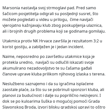
Marsonia nastavlja svoj strmoglavi pad. Pred samo
šačicom posjetitelja odigrali su posljednji susret, što
možete pogledati u videu u prilogu, čime navijači
vjerojatno kažnjavaju klub zbog poskupljenja ulaznica,
ali i brojnih drugih problema koji se godinama gomilaju.
Utakmica protiv NK Hrvace završila je rezultatom 3:2 u
korist gostiju, a zabilježen je i jedan incident.
Naime, neposredno po završetku utakmice koja je
protekla uredno, navijači su odlučili iskazati svoje
akumulirano nezadovoljstvo te su čašama gađali
članove uprave kluba prilikom njihovog izlaska s terena.
Neslužbeno saznajemo i da su igračima isplaćene
zaostale plaće, za što su se pobrinuli sponzori kluba, ali
planovi za budućnost i dalje su poprilično neizvjesni. I
dok se po kuloarima šuška o mogućoj pomoći Grada
Slavonskog Broda, izvori blisku gradskoj upravi to oštro