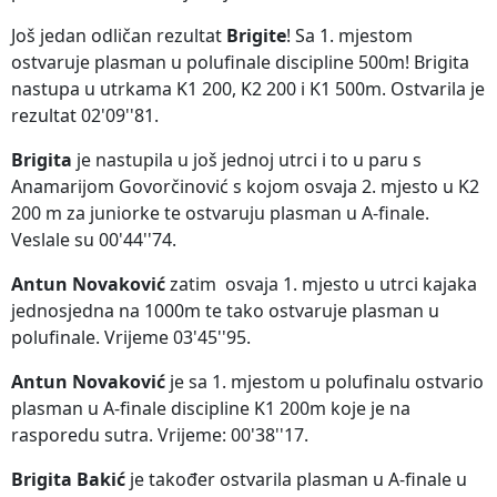
Još jedan odličan rezultat
Brigite
! Sa 1. mjestom
ostvaruje plasman u polufinale discipline 500m! Brigita
nastupa u utrkama K1 200, K2 200 i K1 500m. Ostvarila je
rezultat 02'09''81.
Brigita
je nastupila u još jednoj utrci i to u paru s
Anamarijom Govorčinović s kojom osvaja 2. mjesto u K2
200 m za juniorke te ostvaruju plasman u A-finale.
Veslale su 00'44''74.
Antun Novaković
zatim osvaja 1. mjesto u utrci kajaka
jednosjedna na 1000m te tako ostvaruje plasman u
polufinale. Vrijeme 03'45''95.
Antun Novaković
je sa 1. mjestom u polufinalu ostvario
plasman u A-finale discipline K1 200m koje je na
rasporedu sutra. Vrijeme: 00'38''17.
Brigita Bakić
je također ostvarila plasman u A-finale u