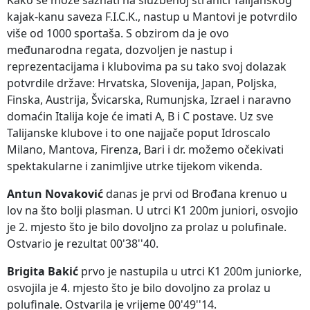
kajak-kanu saveza F.I.C.K., nastup u Mantovi je potvrdilo
više od 1000 sportaša. S obzirom da je ovo
međunarodna regata, dozvoljen je nastup i
reprezentacijama i klubovima pa su tako svoj dolazak
potvrdile države: Hrvatska, Slovenija, Japan, Poljska,
Finska, Austrija, Švicarska, Rumunjska, Izrael i naravno
domaćin Italija koje će imati A, B i C postave. Uz sve
Talijanske klubove i to one najjače poput Idroscalo
Milano, Mantova, Firenza, Bari i dr. možemo očekivati
spektakularne i zanimljive utrke tijekom vikenda.
Antun Novaković
danas je prvi od Brođana krenuo u
lov na što bolji plasman. U utrci K1 200m juniori, osvojio
je 2. mjesto što je bilo dovoljno za prolaz u polufinale.
Ostvario je rezultat 00'38''40.
Brigita Bakić
prvo je nastupila u utrci K1 200m juniorke,
osvojila je 4. mjesto što je bilo dovoljno za prolaz u
polufinale. Ostvarila je vrijeme 00'49''14.