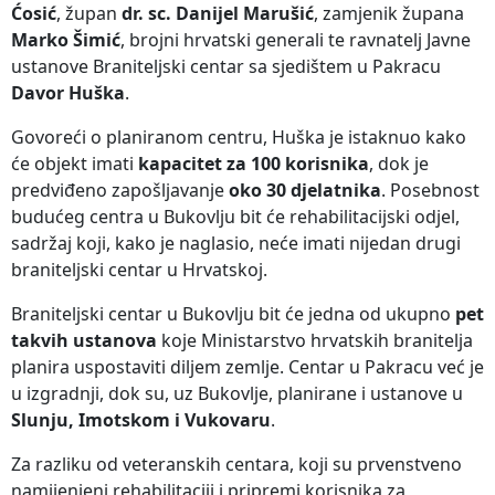
Ćosić
, župan
dr. sc. Danijel Marušić
, zamjenik župana
Marko Šimić
, brojni hrvatski generali te ravnatelj Javne
ustanove Braniteljski centar sa sjedištem u Pakracu
Davor Huška
.
Govoreći o planiranom centru, Huška je istaknuo kako
će objekt imati
kapacitet za 100 korisnika
, dok je
predviđeno zapošljavanje
oko 30 djelatnika
. Posebnost
budućeg centra u Bukovlju bit će rehabilitacijski odjel,
sadržaj koji, kako je naglasio, neće imati nijedan drugi
braniteljski centar u Hrvatskoj.
Braniteljski centar u Bukovlju bit će jedna od ukupno
pet
takvih ustanova
koje Ministarstvo hrvatskih branitelja
planira uspostaviti diljem zemlje. Centar u Pakracu već je
u izgradnji, dok su, uz Bukovlje, planirane i ustanove u
Slunju, Imotskom i Vukovaru
.
Za razliku od veteranskih centara, koji su prvenstveno
namijenjeni rehabilitaciji i pripremi korisnika za