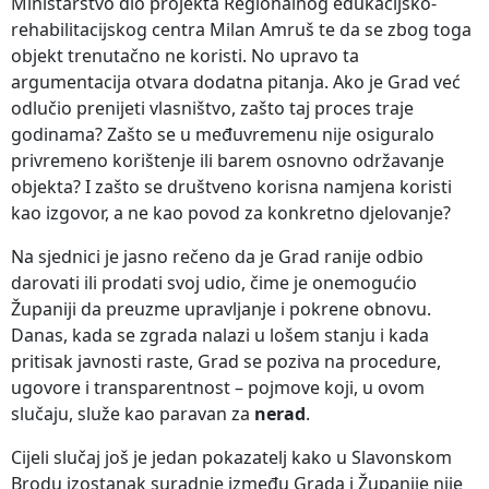
Ministarstvo dio projekta Regionalnog edukacijsko-
rehabilitacijskog centra Milan Amruš te da se zbog toga
objekt trenutačno ne koristi. No upravo ta
argumentacija otvara dodatna pitanja. Ako je Grad već
odlučio prenijeti vlasništvo, zašto taj proces traje
godinama? Zašto se u međuvremenu nije osiguralo
privremeno korištenje ili barem osnovno održavanje
objekta? I zašto se društveno korisna namjena koristi
kao izgovor, a ne kao povod za konkretno djelovanje?
Na sjednici je jasno rečeno da je Grad ranije odbio
darovati ili prodati svoj udio, čime je onemogućio
Županiji da preuzme upravljanje i pokrene obnovu.
Danas, kada se zgrada nalazi u lošem stanju i kada
pritisak javnosti raste, Grad se poziva na procedure,
ugovore i transparentnost – pojmove koji, u ovom
slučaju, služe kao paravan za
nerad
.
Cijeli slučaj još je jedan pokazatelj kako u Slavonskom
Brodu izostanak suradnje između Grada i Županije nije