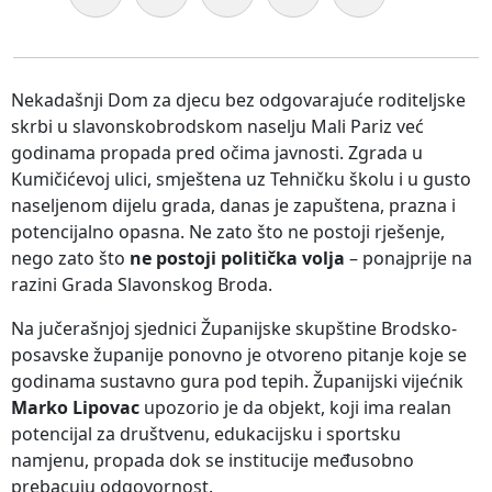
Nekadašnji Dom za djecu bez odgovarajuće roditeljske
skrbi u slavonskobrodskom naselju Mali Pariz već
godinama propada pred očima javnosti. Zgrada u
Kumičićevoj ulici, smještena uz Tehničku školu i u gusto
naseljenom dijelu grada, danas je zapuštena, prazna i
potencijalno opasna. Ne zato što ne postoji rješenje,
nego zato što
ne postoji politička volja
– ponajprije na
razini Grada Slavonskog Broda.
Na jučerašnjoj sjednici Županijske skupštine Brodsko-
posavske županije ponovno je otvoreno pitanje koje se
godinama sustavno gura pod tepih. Županijski vijećnik
Marko Lipovac
upozorio je da objekt, koji ima realan
potencijal za društvenu, edukacijsku i sportsku
namjenu, propada dok se institucije međusobno
prebacuju odgovornost.