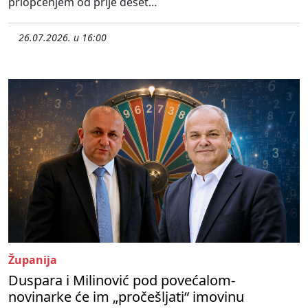
priopćenjem od prije deset...
26.07.2026. u 16:00
Županija
Duspara i Milinović pod povećalom-
novinarke će im „pročešljati“ imovinu