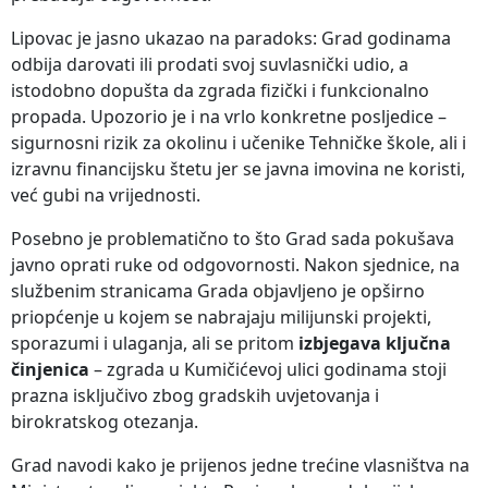
Lipovac je jasno ukazao na paradoks: Grad godinama
odbija darovati ili prodati svoj suvlasnički udio, a
istodobno dopušta da zgrada fizički i funkcionalno
propada. Upozorio je i na vrlo konkretne posljedice –
sigurnosni rizik za okolinu i učenike Tehničke škole, ali i
izravnu financijsku štetu jer se javna imovina ne koristi,
već gubi na vrijednosti.
Posebno je problematično to što Grad sada pokušava
javno oprati ruke od odgovornosti. Nakon sjednice, na
službenim stranicama Grada objavljeno je opširno
priopćenje u kojem se nabrajaju milijunski projekti,
sporazumi i ulaganja, ali se pritom
izbjegava ključna
činjenica
– zgrada u Kumičićevoj ulici godinama stoji
prazna isključivo zbog gradskih uvjetovanja i
birokratskog otezanja.
Grad navodi kako je prijenos jedne trećine vlasništva na