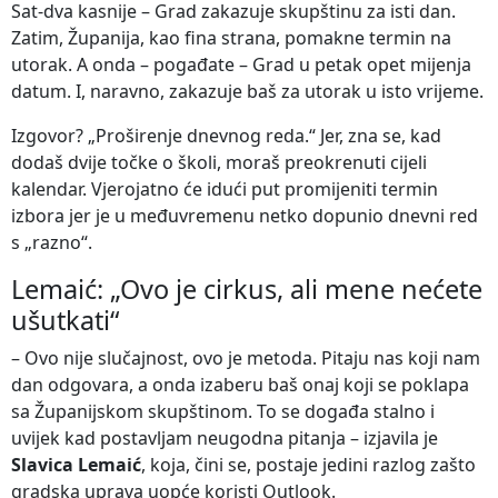
Sat-dva kasnije – Grad zakazuje skupštinu za isti dan.
Zatim, Županija, kao fina strana, pomakne termin na
utorak. A onda – pogađate – Grad u petak opet mijenja
datum. I, naravno, zakazuje baš za utorak u isto vrijeme.
Izgovor? „Proširenje dnevnog reda.“ Jer, zna se, kad
dodaš dvije točke o školi, moraš preokrenuti cijeli
kalendar. Vjerojatno će idući put promijeniti termin
izbora jer je u međuvremenu netko dopunio dnevni red
s „razno“.
Lemaić: „Ovo je cirkus, ali mene nećete
ušutkati“
– Ovo nije slučajnost, ovo je metoda. Pitaju nas koji nam
dan odgovara, a onda izaberu baš onaj koji se poklapa
sa Županijskom skupštinom. To se događa stalno i
uvijek kad postavljam neugodna pitanja – izjavila je
Slavica Lemaić
, koja, čini se, postaje jedini razlog zašto
gradska uprava uopće koristi Outlook.