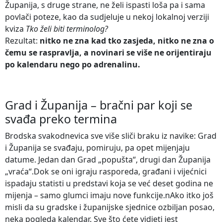
Županija, s druge strane, ne želi ispasti loša pa i sama
povlači poteze, kao da sudjeluje u nekoj lokalnoj verziji
kviza
Tko želi biti terminolog?
Rezultat:
nitko ne zna kad tko zasjeda, nitko ne zna o
čemu se raspravlja, a novinari se više ne orijentiraju
po kalendaru nego po adrenalinu.
Grad i Županija – bračni par koji se
svađa preko termina
Brodska svakodnevica sve više sliči braku iz navike: Grad
i Županija se svađaju, pomiruju, pa opet mijenjaju
datume. Jedan dan Grad „popušta“, drugi dan Županija
„vraća“.Dok se oni igraju rasporeda, građani i vijećnici
ispadaju statisti u predstavi koja se već deset godina ne
mijenja – samo glumci imaju nove funkcije.nAko itko još
misli da su gradske i županijske sjednice ozbiljan posao,
neka pogleda kalendar. Sve što ćete vidjeti jest