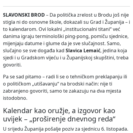
SLAVONSKI BROD
– Da politička zrelost u Brodu još nije
stigla ni do osnovne škole, dokazali su Grad i Županija – i
to kalendarom. Ovi lokalni „institucionalni titani“ već
danima igraju terminološki ping-pong, pomiču sjednice,
mijenjaju datume i glume da je sve slučajnost. Samo,
slučajno se sve događa kad
Slavica Lemaić
, jedina koja
sjedi i u Gradskom vijeću i u Županijskoj skupštini, treba
govoriti.
Pa se sad pitamo – radi li se o tehničkom preklapanju ili
o političkom „utišavanju“ na brodski način: nije ti
zabranjeno govoriti, samo te zakazuju na dva mjesta
istodobno.
Kalendar kao oružje, a izgovor kao
uvijek – „proširenje dnevnog reda“
U srijedu Županija pošalje poziv za sjednicu 6. listopada.