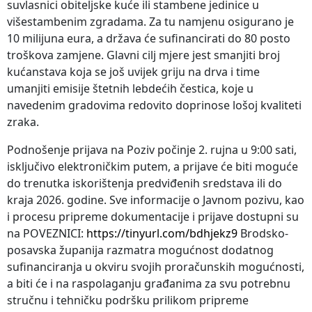
suvlasnici obiteljske kuće ili stambene jedinice u
višestambenim zgradama. Za tu namjenu osigurano je
10 milijuna eura, a država će sufinancirati do 80 posto
troškova zamjene. Glavni cilj mjere jest smanjiti broj
kućanstava koja se još uvijek griju na drva i time
umanjiti emisije štetnih lebdećih čestica, koje u
navedenim gradovima redovito doprinose lošoj kvaliteti
zraka.
Podnošenje prijava na Poziv počinje 2. rujna u 9:00 sati,
isključivo elektroničkim putem, a prijave će biti moguće
do trenutka iskorištenja predviđenih sredstava ili do
kraja 2026. godine. Sve informacije o Javnom pozivu, kao
i procesu pripreme dokumentacije i prijave dostupni su
na POVEZNICI:
https://tinyurl.com/bdhjekz9
Brodsko-
posavska županija razmatra mogućnost dodatnog
sufinanciranja u okviru svojih proračunskih mogućnosti,
a biti će i na raspolaganju građanima za svu potrebnu
stručnu i tehničku podršku prilikom pripreme