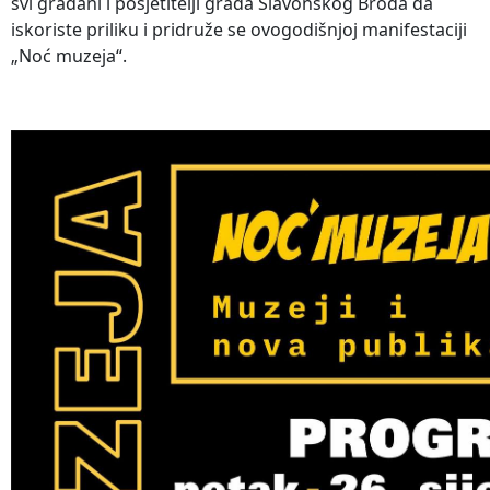
svi građani i posjetitelji grada Slavonskog Broda da
iskoriste priliku i pridruže se ovogodišnjoj manifestaciji
„Noć muzeja“.