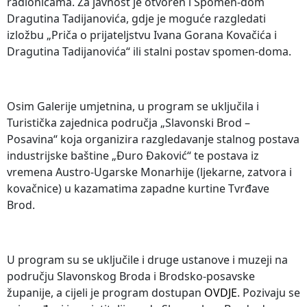
radionicama. Za javnost je otvoren i Spomen-dom
Dragutina Tadijanovića, gdje je moguće razgledati
izložbu „Priča o prijateljstvu Ivana Gorana Kovačića i
Dragutina Tadijanovića“ ili stalni postav spomen-doma.
Osim Galerije umjetnina, u program se uključila i
Turistička zajednica područja „Slavonski Brod –
Posavina“ koja organizira razgledavanje stalnog postava
industrijske baštine „Đuro Đaković“ te postava iz
vremena Austro-Ugarske Monarhije (ljekarne, zatvora i
kovačnice) u kazamatima zapadne kurtine Tvrđave
Brod.
U program su se uključile i druge ustanove i muzeji na
području Slavonskog Broda i Brodsko-posavske
županije, a cijeli je program dostupan
OVDJE
. Pozivaju se