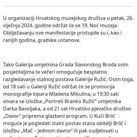
U organizaciji Hrvatskog muzejskog društva u petak, 26.
siječnja 2024. godine održat će se 19. Noć muzeja.
Obilježavanju ove manifestacije pristupile su i, kao i
ranijih godina, gradske ustanove.
Tako Galerija umjetnina Grada Slavonskog Broda svim
posjetiteljima te večeri omogućuje besplatno
razgledavanje stalnog postava Galerije Ružić. Osim toga,
od 18 sati u Galeriji Ružić održat će se promocija
monografije kipara Mladena Mikulina, u 19:30 sati
otvara se izložba „Portreti Branko Ružić“ umjetnika
Darka Bavoljaka, a od 21 sat Hrvatsko pjevačko društvo
„Davor“ priprema glazbeni program. U Kući Brlić
moguće je pogledati stalni postav stana obitelji Brlić i
izložbu „Mač – jednom davno“ ili pak sudjelovati u